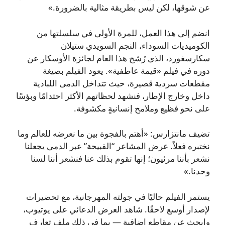
عن شوقها، لكن ليس بطريقة مثالية بالضرورة.»
انضم إلى هذا العمل، للمرة الأولى في سلسلتها من
الكوميديات السوداء، النجم السويدي ستيلان
سكارسغورد، الذي رُشح هذا العام لجائزة الأوسكار عن
دوره في فيلم «قيمة عاطفية». يعود الفيلم بصيغة
مقطعات سردية قصيرة، حيث تتداخل الدمى اللبادية
داخل وخارج الإطار، فنشهد لحظاتهم الأكثر احتدامًا وبؤسًا
على نحو فظيع وملامح إنسانيةٍ مكشوفة.
تضيف مانتزارس: «أهتم بالفجوة بين ما نعرضه للعالم وما
نختبره فعلاً. عرض المشاعر “القبيحة” عبر الدمى يجعلنا
نشعر بأننا مرئيون؛ إنها تقوم بذلك عنا فنشعر أننا لسنا
وحدنا.»
يستمر الفيلم حاليًا في جولته المهرجانية، مع تحضيرات
لإصدار أوسع لاحقًا. شاهد العرض الدعائي على يوتيوب،
وابحث عن مقاطع إضافية — بما في ذلك ملف تعارف