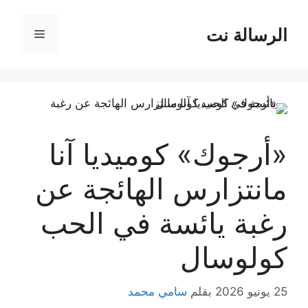
نتقل
لى
الرسالة نت
القائمة
لمحتوى
«أرجوك» كوميديا آنا
مانتزارس الهائجة عن
رغبة يائسة في الحب
كولوسال
25 يونيو 2026
بقلم
سامي محمد