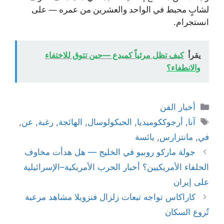
لشابٍ محبط في الواحد والعشرين من عمره — على
انستجرام.
يقرأ
كيف تظل مرئياً كمبدع —حين تتوق للاختفاء
والانطفاء؟
التصنيفات
أخبار الفن
الوسوم
آنا
,
أرجوككوميديا
,
الحبكولوسال
,
الهائجة
,
رغبة
,
عن
,
في
,
مانتزارس
,
يائسة
جولة ماركو روبيو في الخليج — هل هدأت مخاوف
الحلفاء الأمريكيين؟ أخبار الحرب الأمريكية–الإسرائيلية
على إيران
كاراكاس تواجه تبعات زلزال فنزويلا مشاهد مرعبة
تُروع السكان