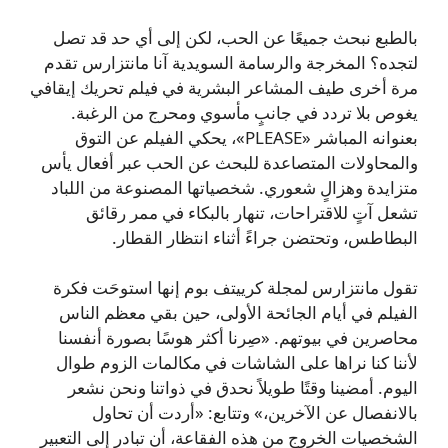
بالطبع نبحث جميعًا عن الحب، لكن إلى أي حد قد تصل
لتجده؟ المخرجة والرسامة السويدية آنا مانتزارس تقدم
مرة أخرى طيف المشاعر البشرية في فيلم تحريك إيقافي
يغوص بلا تردد في جانبٍ مأسوي ومحرج من الرغبة.
بعنوانه المباشر «PLEASE»، يحكي الفيلم عن التوق
والمحاولات المتصاعدة للبحث عن الحب عبر أفعال يأس
متزايدة وهزالٍ شعوري. شخصياتها المصنوعة من اللباد
تشعل آتٍ للاقتراحات، تنهار بالبكاء في ممر رقائق
البطاطس، وتحتضن جراءً أثناء انتظار القطار.
تقول مانتزارس لمجلة كرييتف بوم إنها استوحَت فكرة
الفيلم في أيام الجائحة الأولى، حين بقي معظم الناس
محاصرين في بيوتهم. «صِرنا أكثر هوسًا بصورة أنفسنا
لأننا كنا نراها على الشاشات في مكالمات الزوم طوال
اليوم. أمضينا وقتًا طويلاً نحدق في ذواتنا ونحن نشعر
بالانفصال عن الآخرين،» وتتابع: «أردت أن تحاول
الشخصيات الخروج من هذه الفقاعة، أن تبادر إلى التعبير