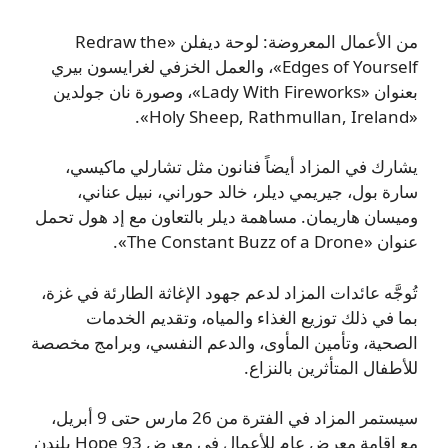
من الأعمال المعروضة: لوحة ديفلن «Redraw the
Edges of Yourself»، والعمل الخزفي لغرايسون بيري
بعنوان «Lady With Fireworks»، وصورة نان جولدين
«Holy Sheep, Rathmullan, Ireland».
يشارك في المزاد أيضاً فنانون مثل تشارلي ماكيسي،
سارة بول، جيريمي ديلر، خالد حوراني، نبيل عناني،
وميسان هاريمان. مساهمة ديلر بالتعاون مع إد هول تحمل
عنوان «The Constant Buzz of a Drone».
تُوجَّه عائدات المزاد لدعم جهود الإغاثة الطارئة في غزة،
بما في ذلك توزيع الغذاء والمياه، وتقديم الخدمات
الصحية، وتأمين المأوى، والدعم النفسي، وبرامج مخصصة
للأطفال المتأثرين بالنزاع.
سيستمر المزاد في الفترة من 26 مارس حتى 9 أبريل،
مع إقامة معرض عام للأعمال في معرض Hope 93 بلندن