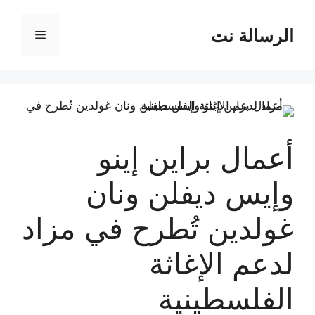
نتقل
لى
الرسالة نت
القائمة
لمحتوى
أعمال براين إينو
وإيس ديفلن ونان
غولدين تُطرح في مزاد
لدعم الإغاثة
الفلسطينية