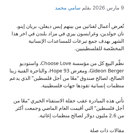
9 مارس 2026
بقلم
سامي محمد
تُعرض أعمال لفنانين من بينهم إيس ديفلن، بريان إينو،
نان جولدين، وغرايسون بيري في مزاد بلندن في اخر هذا
الشهر بهدف جمع تبرعات للمساعدات الإنسانية
المخصّصة للفلسطينيين.
نظّم البيع كل من مؤسسة Choose Love، واستوديو
Gideon Berger، ومعرض Hope 93، والتاجرة الفنية زينا
الصالح، لصالح صندوق “معًا من أجل فلسطين” الذي يدعم
منظمات إنسانية تقودها جهات فلسطينية.
تأتي هذه المبادرة عقب حفلة الاستفتاء الخيري “معًا من
أجل فلسطين” التي أقيمت العام الماضي وجمعت أكثر
من 2.6 مليون دولار لصالح منظمات إغاثية.
مقالات ذات صلة