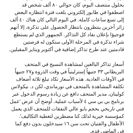
بحلول منتصف اليوم، كان حوالي ٨٠ ألف شخص قد
اصطفوا في طابور إلكتروني بلغت فترة انتظاره البعض
إلى تسع ساعات كاملة. في اليوم التالي كان هناك ٤٠ ألف
زائر آخرين ينتظرون بانتظار الحصول على تذكرة، إلا أنهم
فوجيؤا بإعلان نفاد كل التذاكر. الجمهور الذي لم يستطع
شراء تذكرة في المرحلة الأولى ستكون له فرصتين
قادمتين عند طرح تذاكر إضافية في أكتوبر ويناير المقبلين.
أسعار تذاكر البالغين لمشاهدة النسيج في المتحف
البريطاني ٣٣ جنيهاً إسترلينياً في وقت الذروة و٢٧ جنيهاً
في الأوقات العادية. هذه الأسعار تكاد تبلغ ثلاثة أضعاف
تكلفة المشاهدة بالمتحف في نورماندي، لكن د. نيكولاس
كولينان، مدير المتحف دافع عن زيادة رسوم الدخول عبر
برنامج بي بي سي ٤ لأسباب عملية. أوضح أن عرض ‘عمل
فني تاريخي بحجم بايو عالي النفقات للمتحف الذي يعمل
كمؤسسة خيرية لذلك كنا مضطرين لتغطية التكاليف’.
الأطفال والفتيان تحت سن ١٦ سيدخلون بدون دفع كما
في الماضي قدم.