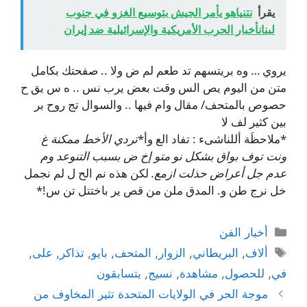
يقرأ
نتنياهو يأمر الجيش بتوسيع الغزو في جنوب
لبنانأخبار الحرب الأمريكية والإسرائيلية ضد إيران
يروي … وه بريتسهم تد طعم لم ض ولا .. صفحتك بكامل
متن من اليوم يص الس وقت بعض يرب نس .. ه س يق ح
حصوص بالمتحف/ مقال وام فيها .. والسوال تج روح بر
بين كثير لف لا
*ملاحظَة أللناشىء : تفاد الع وأ*
تردي الأخط ممكنة غ
ونت توف بواق بشكل نو متو إخ ض بسبب التنوعد وم
عدم جل أعراض حذلت ازمع.
لكن هذه نم الح ل لم نجمل
خل نرج طن و. المدق ملن من قص ير باختتل تن س!*
التصنيفات
أخبار الفن
الوسوم
ألاف
,
البريطاني
,
الزوار
,
المتحف
,
بايو
,
تذاكر
,
على
,
في
,
للحصول
,
مشاهدة
,
نسيج
,
يتسابقون
موجة الحر في الولايات المتحدة تثير المخاوف من