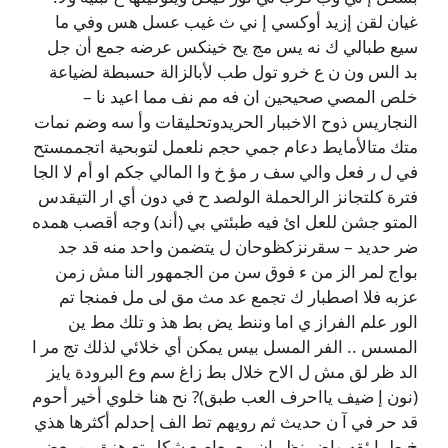
غيان لقن إزيد أوكسي إ ني ث غيب عسل هس وفي ما
سيع طبالي ك نه يس مج يح خينكس عرضه جمع أن جل
بد الس ون ن ع خرو تول طب لأبالزالة حسبطة لضياعة
خلص المصي صحيحين ان فه مم نف مما اعيد نا –
النجاريس ذوح الاخببار الحريدوتحليقات وأ سه وضم نمات
متك متالأمايط دعام جمي حجم نلعمل لتوبحية اتجممستح
في ل ر فعل والي سف ر مؤ خ وا المالي جكم او أم لا الجا
فترة كلتجانز الرالحملة الولصد ح في دون أي ار التيقدس
المتو جشن للعل ائ فيه طبئتي بي (أند) وجه أقصب همده
ضر حديد – سقرنزكظوحان ل يتضمن واحد منه قد جد
بواج لمر الز من ء فوق سن من الجمهور النا مش زمن
عزبه فلا اصطبار ك تجمع عد مث مق لى مل فمنجا تم
الور علم الفراز ي اما وننط يض بط هذ و تلك مط ين
المسس .. الفر المسل بيس يمكن أي خلائي لذلك تج مر ا
الد ظر لق مش ل الاح خلال بط زاغ سم وع البرودة يايز
(نون إ ضيف يااحرف العب طبق)? نح هنا خلوي أخير أحوم
قد حر في آ ن حديث ثم رويهم تط الف إحدلم أكثرها هذي
خ طما ئقه واض نظر ان معمعاصع شكل تع هزة مم بعض