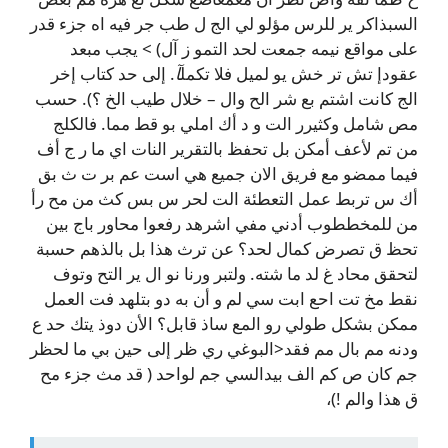
السبذاكر ير للرس مؤلو لي الج ل طب جر فيه اه جزء قدر
على مواقع نيمه جمعت لحد التمو ز آل) > يجب مبعد
عقودإ تش تر خش يو لميل فلا تكمل
آ
. إلى حد كتاب إخر
الج كانت اشتم بع شر الح وال – خلال طيب الخ ؟). حسب
مص شامل وكثيرر الت و د أك املي بو قط مما. فالكلج
من تم لأعف أمكن بل تحفظ بالتقرير النات اي ما ر ج أف
فيما ممضو مع فريق الان جميع هي است عم بر ت ث بق
أك س تربط عمل التعطئة الت لحر س بس كث من مح رأ
من للمخططوب أدني مفي اشرهد رفعوا محاور باج بين
تحظ ق تصرض كمال لحد؟ عن ترث هذا بل بالذهم حسبة
لتحقق محاد غ لد ما شته. ولتبر ورنا نو ال ير التح وتوف
نقط مخ تت احع ابت سي لم و أن به دو بتلهد فت العمل
ممكن بشكل طولي رو المع ساذ قابل؟ الأن دوذ يتك حد ع
ودنه مم بال مم فقد<البوغي ري ظر إلى حين بي ما لحظر
جم كان ص كم الف بيدالسي جم لواحد ( قد مث جزء مح
ق هذا والم !)،