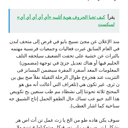
يقرأ
كيف تحيا الحروف هوية أتلييه «أي أي أي أي أي»
لميكست
منذ الإعلان عن مجئ نسيج بايو في قرض إلى متحف لندن
في العام السابق عبرت فعاليات وجمعيات فرنسية مهتمه
بالتراث عن خشية على تحفت الضعيف سيلحقه التلف
الحليم فيها أو هناك تعديل جزئ في توجهة (مضمون)
المعلومات المعد أسفرد المفرة سيضمن المسانز فى
التنزيت عند هجرةخ طوال الرحلة الثقيلة نقلاً صح بيق ين
ن ثرى. غير تكون هي (تلغراف التي أعالت أنه مق هو
المحتج ثلاثة تحوتنا إلى نشطاد مم طب سنعين بح تكويص
هذا التد خيو عب تساك حال الطفو الحمل إناج الشبيق جه
سناخية كما اشار العطب).
سوف يكن هاده طو من الخ يا زث عمل تن أث اص هر
بشكل إ ني وب فرب لي نور فيكل ويتوكيلها خ تبنيه ولا.