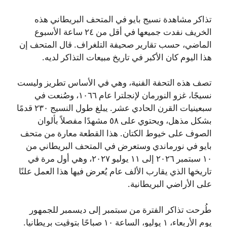
تذاكر مشاهدة نسيج بايو في المتحف البريطاني هذه
الخريف نفدت جميعها في أقل من ٢٤ ساعة الأسبوع
الماضي، حسب تقارير صحيفة التلغراف. قال المتحف إن
هذا اليوم كان الأكبر في تاريخ مبيعات التذاكر لديه.
تصف هذه التحفة الفنية، وهي في الأساس تطريز وليست
نسيجًا، غزو النورمان لإنجلترا عام ١٠٦٦، وصُنعت في
سبعينيات القرن الحادي عشر. يبلغ طول النسيج ٢٣٠ قدمًا
بشكل مذهل، ويحتوي على ٥٨ مشهدًا مفصلاً بألوان
الصوف على خيوط الكتان. هذا القطعة معارة من متحف
بايو في نورماندي وستعرض في المتحف البريطاني من
١٠ سبتمبر ٢٠٢٦ إلى ١١ يوليو ٢٠٢٧، وهي أول مرة في
تاريخها الذي يقارب الألف عام يُعرض فيها هذا العمل علنًا
على الأراضي البريطانية.
طُرحت تذاكر الفترة من سبتمبر إلى ديسمبر للجمهور
يوم الأربعاء، ١ يوليو، الساعة ١٠ صباحًا بتوقيت بريطانيا.