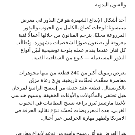
والفنون اليدوية.
أحد أشكال الإبداع الشهيرة هو فنّ البذور في معرض
مينيسوتا: لوحات تُصاغ بالكامل من الحبوب والبذور
المزروعة محليًا، يترجم الفنانون من خلالها أعمالًا فنية
معروفة أو يصنعون صورًا لشخصيات مشهورة. ويُطالَب
كل فنان عندما يقدم عمله بلوحة توضيحية تُبيّن أنواع
البذور المستعملة — كنوع من الشفافية الفنية.
يعرض رينويك أكثر من 240 قطعة من بينها مجوهرات
معاصرة معقّدة، لحفّات تاريخية، وزِيّ رعاة مزيّن
بالكريستال. قطعة عقد حديثة من إسفنج الراتينغ لمرجان
هيل تحتفي بالمأكولات والأوقات الخفيفة، ونسيج هندسي
لأغيدا مارتينيز يُبرز براعة نسيج البطانيات في الجنوب
الغربي. هذه المعرروضات تُجسّد تنوّع تقاليد الحرفة في
الامريكا وتُظهر مهارة الحرفيين عبر أجيال.
هذا العرض هو أوّل مسح واسع من نوعه لإبداع معارض