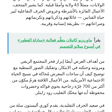
الولايات، ممثلاً 43 ولاية وأممًا قبلية. كما يشير المتحف،
الأعمال الفائزة بالأشرطة وعروض الحرف التفاعلية تُنير
حياة الفنانين — عائلاتهم وذكرياتهم وتكريماتهم
وصراعاتهم — بطريقة إنسانية وقريبة.
يقرأ
ماوريزيو كاتيلان ينظّم فعالية «مبادلة الفطور»
في أسبوع ميلانو للتصميم
من أهداف العرض أيضًا إبراز فخر المجتمع الريفي
ومرونته وحنكته في الابتكار، وتفكيك الصور النمطية مع
توضيح كيف أن ساحات المعرض مُحاكة في نسيج الحياة
الاجتماعية الأمريكية. من الأعمال اللافتة هرمٌ مكوّن من
أكثر من 700 جَرّة زجاجية يحوي فواكه وخضروات
محفوظة أبدعها محنّك التعليب رود زايتلر.
في صعيد الحرف التقليدية، يقدم كوري أليستون سلة من
العشب الحلو مستلهمًا تقاليد سلال جولاه-غيشي بتصاميم