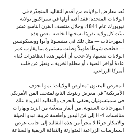
تُعد معارض الولايات من أقدم التقاليد المتجذّرة في
الولايات المتحدة؛ فقد أقيم أولها في سيراكيوز بولاية
نيويورك عام 1841، وخلال منتصف القرن التاسع عشر
تبنّت كل ولاية تقريبًا نسختها الخاصة. بعض هذه
المهرجانات — مثل تلك في مينيسوتا وآيوا وويسكونسن
— قطعت شوطًا طويلاً وظلت مستمرة بما يقارب عمر
الولايات نفسها، ولا عجب أن أشهر هذه التظاهرات تُقام
عادةً أواخر الصيف أو مطلع الخريف، وتعبّر عن قلب
أميركا الزراعي.
المعرض المعنون “معارض الولايات: نمو الحِرَف
الأمريكية” في معرض رينويك التابع لمتحف الفن الأمريكي
في سميثسونيان يحتفي بالحرف والتقاليد الفريدة لتلك
المهرجانات السنوية. من أبقار مصغّبة من الزبد وبهارات
منافسات 4‑H إلى فنّ البذور وأطعمة غريبة، تبدو الحيلة
والابتكار جزءًا لا يتجزأ من هذه التقاليد إلى جانب عرض
الممارسات الزراعية المتوارثة والثقافة الريفية والصناعة