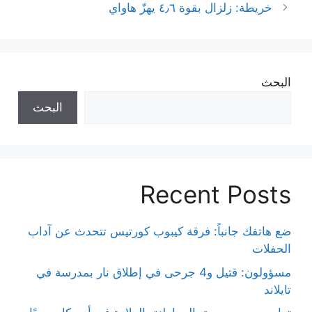
خريطة: زلزال بقوة ٤٫٦ يهزّ هاواي
البحث
البحث
Recent Posts
ضع هاتفك جانباً: فرقة كيبوب كورتيس تتحدث عن آداب
الحفلات
مسؤولون: قتيل و4 جرحى في إطلاق نار بمدرسة في
تايلاند