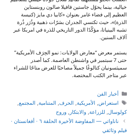
خيالية، بينما يحوّل جاستين فافيلا صالون روبنستاين
العظيم إلى فضاء غامر بعنوان «كابيا دي مايز (كنيسة
الذرة)»، حيث تكتسي الجدران بشرّات ذهبية وذُرَر ذُرة
تشبه البينياتا، مؤكّدًا الدور التاريخي للذرة في امربكا عبر
آلاف السنين.
يستمر معرض “معارض الولايات: نمو الحِرَف الأمريكية”
حتى 7 سبتمبر في واشنطن العاصمة. كما أصدر
سميثسونيان كتالوغًا جميلاً مصاحبًا للعرض متاحًا للشراء
عبر متاجر الكتب المختصة.
التصنيفات
أخبار الفن
الوسوم
استعراض
,
الأمريكية
,
الحرف
,
المتنامية
,
المجتمع
,
كولوسال
,
للزراعة
,
والابتكار
,
وروح
ناناواتي — المفاوضة الأخيرة الحلقة ٦ · أفغانستان ·
فيلم وثائقي