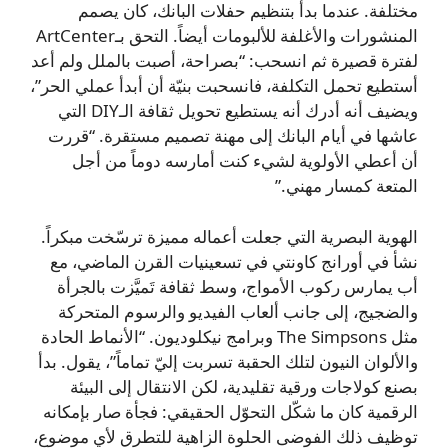
مختلفة. عندما بدأ بتنظيم حفلات البانك، كان يصمم
المنشورات والأغلفة للألبومات أيضاً. التحق بـArtCenter
لفترة قصيرة ثم انسحب: “بصراحة، أصبت بالملل ولم أعد
أستطيع تحمل التكلفة، فانسحبت بنيّة أن أبدأ عملي الحر”،
ويضيف أنه أدرك أنه يستطيع تحويل ثقافة الـDIY التي
عاشها في أيام البانك إلى مهنة تصميم مستقرة. “قررت
أن أعطي الأولوية لشيء كنت أمارسه دوماً من أجل
المتعة كمسار مهني.”
الهوية البصرية التي جعلت أعماله مميزة ترسّخت مبكراً.
نشأ في أورانج كاونتي في تسعينيات القرن الماضي، مع
أب يمارس ركوب الأمواج، وسط ثقافة تَميَّزت بالجرأة
والضجيج، إلى جانب ألعاب الفيديو والرسوم المتحركة
مثل The Simpsons وبرامج نيكلوديون. “الأنماط الحادة
والألوان النيون لتلك الحقبة تسربت إليّ تماماً”، يقول. بدأ
بصنع كولاجات ورقية تقليدية، لكن الانتقال إلى البيئة
الرقمية كان ما شكّل التحوّل الحقيقي: فجأة صار بإمكانه
توظيف ذلك الفوضى الحلوة الزاهية للتطرق لأي موضوع،