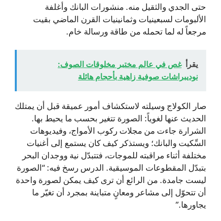
حتى الجدي والثقيل منه. منشورات البانك وأغلفة
الألبومات لسبعينيات وثمانينيات القرن الماضي بقيت
مرجعاً له لما تحمله من طاقة ورسالة خام.
يقرأ
غص في عالم مختبر مخلوقات الصوف:
نوديبراشات صوفية زاهية بأحجام هائلة
صار الكولاج وسيلته لاستكشاف أمور عميقة قبل أن يمتلك
الحديث عنها لغوياً: الصورة تتغير بحسب ما يحيط بها.
الشرارة جاءت من مجلات ركوب الأمواج، وفيديوهات
السِّكيت والبانك؛ ويستذكر كيف كان يستمع إلى أغنيات
مختلفة أثناء مراقبته للموجات، فتتبدّل نية ووجدان البحر
بتبدّل المقطوعات الموسيقية. الدرس رسخ فيه: “الصورة
ليست جامدة. من الرائع أن ترى كيف يمكن لصورة واحدة
أن تتحوّل إلى مشاعر ومعانٍ متباينة بمجرد أن تغيّر ما
يجاورها.”