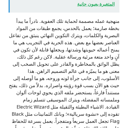
المتغيرة بعيون حانية
منهجية عمله مصممة لحماية تلك العفوية. نادراً ما يبدأ
بخطة صارمة؛ يعمل بالحدس، يجمع طبقات من المواد
البصرية والكلمات، ويترك التكوين النهائي ينبثق من تفاعل
العناصر بعضها مع بعض. هذه الحرية في التجريب هي ما
يمنح أعماله حيويتها وشدتها، ويجعلها قابلة لأن تكون في
آنٍ واحد متعة مرئية ورسالة عقلية. لاكن رغم كل ذلك،
يظل الواثق بالمخاطرة والقادر على تحويل الصخب إلى
معنى هو ما يميّزه في عالم التصميم الراهن. هذا
الأسلوب، إلى جانب جرأة لونه وروحه، هو ما أوصله إلى
حيث هو الآن بسب قوة رؤيته واصراره. بدلاً من ذلك، يفتح
مستنداً فارغاً، يستحضر ملفه الذي يحوي لوحات ألوان
وملمساته المفضلة، ويترك الموسيقى تتسلم زمام
القيادة. الاشياء البطيئة والثقيلة مثل Electric Wizard
تقوده إلى «نشوة سريالية»؛ وبانك الثمانينات مثل Black
Flag تجعل العمل سريعاً ومتفجراً. يعمل بسرعة للحفاظ