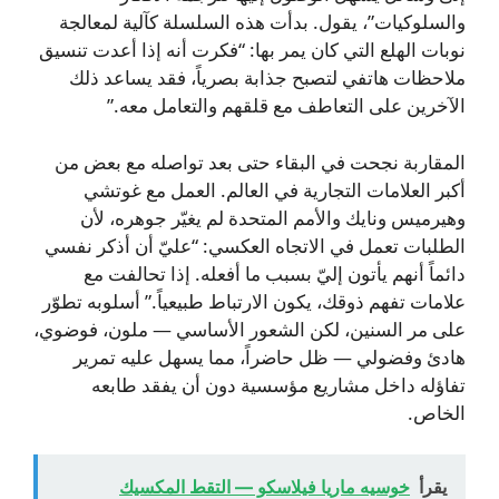
والسلوكيات”، يقول. بدأت هذه السلسلة كآلية لمعالجة
نوبات الهلع التي كان يمر بها: “فكرت أنه إذا أعدت تنسيق
ملاحظات هاتفي لتصبح جذابة بصرياً، فقد يساعد ذلك
الآخرين على التعاطف مع قلقهم والتعامل معه.”
المقاربة نجحت في البقاء حتى بعد تواصله مع بعض من
أكبر العلامات التجارية في العالم. العمل مع غوتشي
وهيرميس ونايك والأمم المتحدة لم يغيّر جوهره، لأن
الطلبات تعمل في الاتجاه العكسي: “عليّ أن أذكر نفسي
دائماً أنهم يأتون إليّ بسبب ما أفعله. إذا تحالفت مع
علامات تفهم ذوقك، يكون الارتباط طبيعياً.” أسلوبه تطوّر
على مر السنين، لكن الشعور الأساسي — ملون، فوضوي،
هادئ وفضولي — ظل حاضراً، مما يسهل عليه تمرير
تفاؤله داخل مشاريع مؤسسية دون أن يفقد طابعه
الخاص.
يقرأ
خوسيه ماريا فيلاسكو — التقط المكسيك