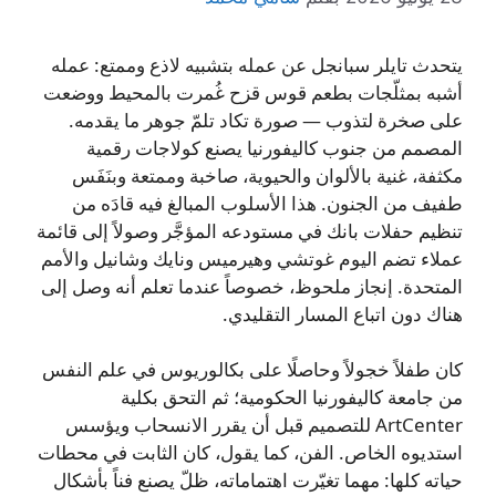
يتحدث تايلر سبانجل عن عمله بتشبيه لاذع وممتع: عمله
أشبه بمثلّجات بطعم قوس قزح غُمرت بالمحيط ووضعت
على صخرة لتذوب — صورة تكاد تلمّ جوهر ما يقدمه.
المصمم من جنوب كاليفورنيا يصنع كولاجات رقمية
مكثفة، غنية بالألوان والحيوية، صاخبة وممتعة وبنَفَس
طفيف من الجنون. هذا الأسلوب المبالغ فيه قادَه من
تنظيم حفلات بانك في مستودعه المؤجَّر وصولاً إلى قائمة
عملاء تضم اليوم غوتشي وهيرميس ونايك وشانيل والأمم
المتحدة. إنجاز ملحوظ، خصوصاً عندما تعلم أنه وصل إلى
هناك دون اتباع المسار التقليدي.
كان طفلاً خجولاً وحاصلًا على بكالوريوس في علم النفس
من جامعة كاليفورنيا الحكومية؛ ثم التحق بكلية
ArtCenter للتصميم قبل أن يقرر الانسحاب ويؤسس
استديوه الخاص. الفن، كما يقول، كان الثابت في محطات
حياته كلها: مهما تغيّرت اهتماماته، ظلّ يصنع فناً بأشكال