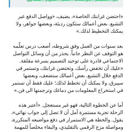
«احتضن غرابتك الخاصة»، يضيف، «وواصل الدفع عبر
التشبع. بعض أعمالك ستكون رديئة، وبعضها جواهر، ولا
يمكنك التخطيط لذلك.»
بعد سنوات من العمل وفق شروطه، أصعب درس تعلّمه
هو التوقف عن النظر جانباً. يحذر من أن وسائل التواصل
الاجتماعي قادرة على توحيد التصميم بسرعة مقلقة.
«عليك أن تخفض رأسك، وتحتضن غرابتك، وتستمر في
الدفع خلال التشبع. بعض أعمالك ستضعف، وبعضها
سيبرق، ولا يمكنك أن تخطط لذلك؛ عليك فقط أن تستمر
في استخراج المعلومات من دماغك وترجمتها الى فن.»
أما عن الخطوة التالية، فهو غير مستعجل. «أعتبر هذه
الرحلة تجربة مستمرة آمل أن لا تصل إلى جواب نهائي»،
يقول. والخطة هي الاستمرار في دفع مواضيعه المتكررة،
ومواصلة مزج الرقمي بالتقليدي، والبقاء مخلصاً للمهمة