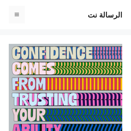
نتقل
لى
الرسالة نت
القائمة
لمحتوى