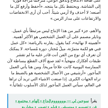
على طاقة الاندفاع وتدفّق الوعي، مترجماً مزاجه فورياً
إلى الشاشة. ويحتفظ بكل ما ينتجه. «أحفظ وأرفع كل ما
أصنعه؛ لا أحذف ولا أرمي شيئاً. أحب أن أرى الانخفاضات
والارتفاعات على مدار الزمن.»
والأهم، جزء كبير من هذا الإنتاج ليس مرتبطاً بأي عميل.
وتايلر مصمم على أن العمل الشخصي هو الأكثر أهمية.
«أهميته لا نهائية»، كما يقول. يقارنه بالرياضة: «كل عمل
فني هو لكمة متمرّنة، ميلٌ مُجتاز، دورة مُسباحة. لا يمكنك
أن تعرف أي نوع من الفن أنت قادر عليه ما لم تقشر
طبقات أفكارك منهجياً.» لقد صنع آلاف القطع ببساطة لأن
الممارسة اليومية كانت علاجاً مريحاً. ومن هنا يأتي العمل
المأجور. «أرشيفي من الأعمال الشخصية هو بالضبط ما
تراه الجهات الكبرى. إذا صنعت الاشياء التي تريد أن تراها
في العالم، سيأتي العمل المأجور لذلك الأسلوب تلقائياً.»
يقرأ
سوجين لي — بووووووم!إبداع • إلهام • مجتمع •
فن • تصميم • موسيقى • فيلم • تصوير • مشاريع