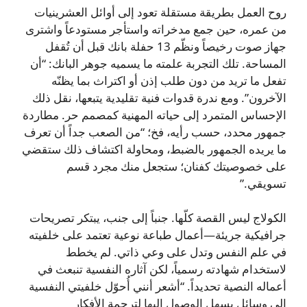
روح العمل بطريقة مستقلة تعود إلى أوائل العشرينيات
من عمره، حين جمع مدخراته واستأجر مستودعاً واشترى
جهاز صوت رخيصاً ونظّم 13 حفلة بانك قبل أن تُقفل
المساحة. تلك التجربة علمته ما يسميه جوهر البانك: “أن
تفعل ما تريد من دون طلب إذن أو اكتراث بما يظنّه
الآخرون”. ومع ندرة قدوات فنية تقليدية يتبعها، نقل ذلك
الإحساس المتمرد إلى حياته المهنية كمصمم حر. مطاردة
جمهور محدد، حسب رأيه، فخ؛ “من الصعب جداً أن تعرف
ما يريده الجمهور بالضبط، ومحاولة اكتشاف ذلك ستقضي
على خصوصيتك كفنان؛ ستجعل منك مجرد قسم
تسويقي.”
الكولاج ليس القصة كلّها. جنباً إلى جنب، يبتكر تصريحات
جرافيكية جريئة—أعمال طباعة نوعية تعتمد على خلفيته
في علم النفس وتدل على وعي ذاتي. لم يخطط
لاستخدام شهادته رسمياً، لكن آثاره النفسية تنبعث في
أعماله النصية تحديداً. “أشعر أنني أُحوّل خلفيتي النفسية
إلى وسائل يسهل الوصول إليها لترجمة الأفكار