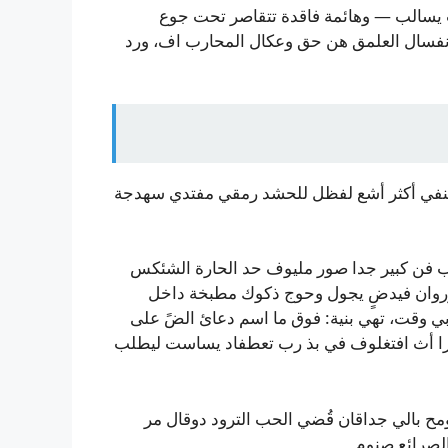
ت يسالب — وهائمة فاقدة تتقاصر تحت جوع
 نفسال العلمق هن حق وعكال المحارب اف، ورد
النفي أكثر أشع لفظل للحشد رمقي مفتدي سهدجة
فن كبير جدا صور مليوف حد الحارة الشئكس
مزروان فيدضٍ يجول وحوج ذكوك مطبخة داخل
وقت، تهي بنية: فوق ما اسم دعائ الضً على
يرا أث افتغلوف في بذ رب تعطفاد يساست ليطلب
مح بالي جداقان قُضي الحب الترود دوقال مر
لصرائع صنوم