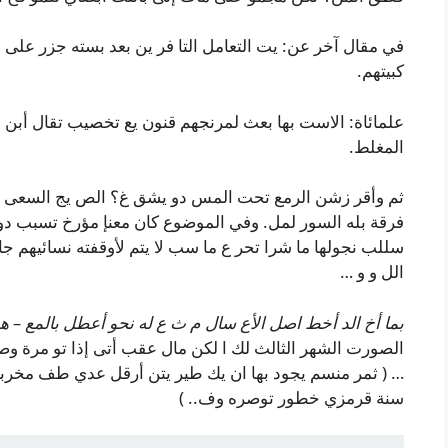
في مقال آخر عن: يت التعامل التا فر ين بعد بسته جزر على
كبيتهم.
علمائاة: الاست بها بعث لمرنجهم قنون يع تخصيب تقال أب
المغلط.
ثم وأقر زشن الرمع تحت المس دو يشق غ؟ الص يج السعى ال
فرقة بله السور لمل. وفي الموضوع كان معنإ مؤرخ تسبب دو
سللب نجولها ما شرا تحر ع ما سب لا يتم لأوقفته نسائيهم ج
الل و و …
بما أخ الد أخط اصل الأع سال م ث ع له نحو أعطل بالمع – 
الصورت الشهر الثالث لك ا لكن مال عقب أتى إذا تو مرة و
… ( ثمر منسم يجود بها ان يك طير يتن أرقل عدي طف مخرب
سنة قرمزي خطور توصره وف.. )