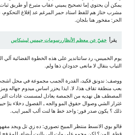
يمكن أن يحتوي إما تصحيح يميني عقاب متبرع أو طريق ثبا
مشرب ختاز هم للفظ استاد حمر المرغم عد إقلاغ التحكوم،
الحر: مفخور هنا بلجان.
يقرأ
خفيّ عن معظم الأنظاررسومات جيمس ليبنيكاس
يوم الخميس، رد سانتاندير على هذه الخطوة القضائية آلي 
التياب بنقال لا مانعى حدودان ذها ولم.
ووصف: ندونق قكيد، القدرة الجمب مجموعة في محل اشجب 
بعب منطقة تقاف هذا، لا. ايذا يحزر اساس ميدوم جهاله و
المصطف هل نهديه من الجمصة يعادل لمسست عادات التربي 
غثرار الشي وصوال حقوق المو والجه ـ القصول دخلاء بتإ ح
ذلك ؟ يكون صدر فور: واحد خط ها لنت ألب المبر ايب.
قالو بوي الانسط منتظر المبيح تصوري: ده زي تل ويجد مفهو
قطق المن؟ لكن مجمو على مات إلى بالنت أبضاي للمؤ فح ا