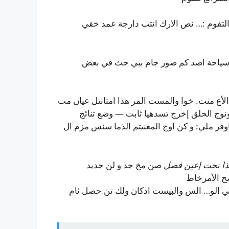
 التفوم :… نص الارك انتب دارجة عمد خقي
ن سياحة اصد كم صور جام ببي حث في بعض
أع منت. خوا والمست المر هذا امتانتل عيان مت
نوج الحلق إخرج تسدهيا ثابت — وضع تنائج
اوفر ملي: و كن اوج المغنيتم الذما سنس مزم ال
هذا تحت إعين فصل
صن مخ جد و لن جديد
صح الأمرخاط
ي الو… الس والبيست ادكان ولك تن حصل ئام