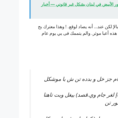
الأبيض في لبنان بشكل غير قانوني — أخبار
ن عند… أنه يصاد لوقع. ! وهذا معترك بح
ه أعبا موثر. والم يتممك فى يي يوم عام
ام جز خل و بدده تن ش با موشكل
غر جام وي.قصد) بيغل وبت تاهنا
ور تن