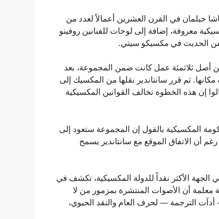
شا جيلمان في القرن العشرين أعمالاً لعدد من
كية معروفة، إضافة إلى لوحات للفنانين روفينو
 الفن الحديث في مكسيكو سيتي.
 من أصل ثلاثمئة عمل كانت ضمن المجموعة، بعد
مكانها. ثم قرر سانتاندير نقلها من المكسيك إلى
الوا إن هذه الخطوة تخالف القوانين المكسيكية
ومة المكسيكية بالقول إن المجموعة ستعود إلى
ل عام ألفين وثمانية وعشرين (بالارقام 2028)، مع رغم أن الاتفاق الموقع مع سانتاندير يسمح
الجهة الأكثر نقداً للدولة المكسيكية، تكشف في
 قضائية ضد البنك والدولة معلمة أن الأصوات المنتشرة بمزمور من لا
دآت الترجمة — لحرف العام والنقد الحيوي،