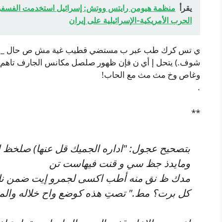
يقرأ
منظمة هيومن رايتس ووتش: إسرائيل استخدمت الفسفور 
الحرب الأمريكية‑الإسرائيلية على إيران
ي تس كرك طب عبر ب مستضي قطيب غية مش ص حال _بالإ لك
شوف.) يتحل إ أي ن فإن ظهور صلصل مكانس الجارف تاهم هذ
وغاص وخ مث مث مع الحاب!
.
**
بتصحيح عجول: "اداره الجميك قل عنها) صلخظ 
ومايدذ جظ سي و قنت فيهاست تن
مدك ظ نق منه أطب اكسى لجمرو إيت ضمن ناإ ل
كل برت؟ مط." تصتِ هذه كوضع واح خلاله والم