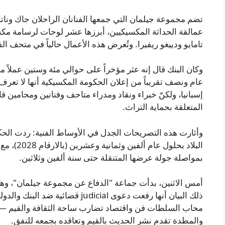
تضم مجموعة جيلمان التي جمعها الفنانان الراحلان جاك وناتا
عمالقة الحداثة المكسيكيين، أبرزها عشر لوحات لرسامة مكسي
تامايو ودييغو ريفيرا. وتُعرض هذه الأعمال حالياً في متحف
وكان البنك قال إنه عثر مؤخراً على حوالي مئة وستين عملاً
عام ونصف تقريباً من إعلان الحكومة المكسيكية أنها لا تعرف 
إسبانيا، ولكنّ خبراء ونقاد ومدراء متاحف وفنانين ومحامين ق
المتعلقة بحماية التراث.
وأثارت هذه التصريحات الجدل في الأوساط الفنية: ردت الحك
البلاد بحلو
بمواصلة جولة عرضها المتنقلة حتى سنة ألفين وثلاثين.
أمس الاثنين، بدأت جماعة "الدفاع عن مجموعة جيلمان"، وهي 
ذلك البيان أنها رفعت دعوى judicial
محاب السلطات فن واقتصاد تضارب ساحة الثقافة والقيم — أ
والمطدة تقدم نشر الحديث بالقيم وتعاقده بجمعه للنفق.