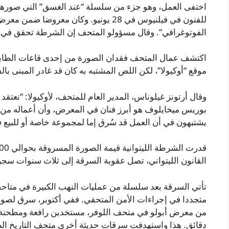
للفنون في فيلنيوس في 28 يونيو. وكان مع
الفوتوغرافي”. وقال مسؤولو المتحف إن الشرطة تحقق في الحا
موقع “أوكيولا”، لكن اللص المشتبه به كان قد غادر المبنى بال
وقال أرتونز غيلوناس، المدير العام للمتحف، لأوكيولا: “نعتق
بوريس ميخايلوف هو أبرز فنان في المعرض، وأن أعماله من ب
يشتبهون في أن العمل قد سُرق إما لمجموعة خاصة أو للبيع 
القانون الليتواني، تصل عقوبة السرقة إلى ثلاث سنوات سجن
تأتي السرقة بعد سلسلة من عمليات النهب الكبيرة في متاحف أ
من معرض أبولو في متحف اللوفر، مستخدين رافعة ومطحنة زو
دقائق. هذا واستهدفت سرقات حديثة أخرى متحف التاريخ ال