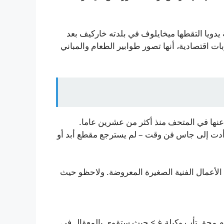
 صورة بانورامية ملونة يدويا التقطها ميخايلوف في بلدته خاركيف بعد
ات اقتصادية، أنها تصور طوابير الطعام والمباني
 عنها في المتحف منذ أكثر من عشرين عاما.
ت إلى جاس فن وقت – لم يسترجع مقطع أبد أو
الأعمال الفنية الصغيرة المعروضة. ولاحظو حيث
” م محق تأب وكيلة غ > حيث ستقوى بالمعقال في