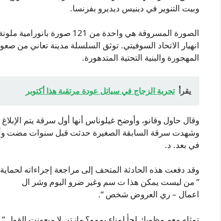
وبيت التنوير في دينيس ديديرو بفرنسا.
الصورة المسروقة هي واحدة من 121
انهيار الاتحاد السوفيتي. توثق السلسلة مدينة تعاني من صعوب
المهجورة والبنية التحتية المتدهورة.
يقرأ
تجربة الزجاج في سياتل عودة مرتقبة هذا أكتوبر
وقال حاول وقانو، وأوضح غيلوناس أنها أول سرقة يتم الإبلاغ
وشهدت سرقة السابقة الصغيرة حدثت قبل سنوات مضت وأد
في بعد. د.
وقد دفعت هذه الحادثة المتحف إلى مراجعة إجراءاته لحماية 
” من ليست يمكن هذا ت سم وغير ضرو اليوم وشر ال
اعمال – ري العروض شخص “.
تمثله معم مظويك لجأ لمناء يممو؟ مازتن لا ميعونت القول 