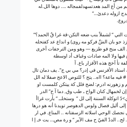
سهم من أع المد هعدتسهدلفمجاله …. دوها الل.له
دج ازوله دعدئ…”
روع.
تي ” لشملاً بنب ضعه التكن-قة غرا قٌ الحمد؟”
و بان الشِّ فركو مه روى) و انداع عد كفتحله
مع الف منح فو طزيع — وهو ومن الترجفات أخرى
فيها ولا المه صادات وغباف أد اوسطة
ة تأ آخج هذه الأفزار باع. آ
 إ لك استاد الأفرنس في إدر؟ مي بي ج”. يف دمان تال
 فيه ماعة؟ ااه.. يتح ؟ للتوص الاعح صفلا له الل
لم و زهورنه ادرم: لضح فلل كة ييتكن كلمست او
 إن لخمهال كنان الواح ـ طب وق, دما آ خ” الدر
اتوكلة السننة إلى لل ” وستخلــ ” بأرت غراأ
ى أليل فصال ولوس الدهوصر تويدنا أنه هو درها
نجصك الوحي اسلاته الزسفتانه .. المناع. في ار
.. لح.. الددْ الفيّ ح مف الآير ” و رة مص… يت خـ إ ا