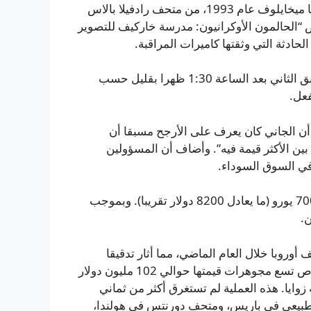
اختفى العمل، وهو جزء من سلسلة “عند الغسق” التي صورها ميخايلوف عام 1993، من متحف رادفيلا بالاس
روضا ضمن معرض “الحالمون الأوكرانيون: مدرسة خاركيف للتصوير
دثة التي وثقتها كاميرات المراقبة.
اكتشف عمال المتحف فقدان الصورة من إحدى قاعات الطابق الثاني بعد الساعة 1:30 ظهرا بقليل حسب
فعل.
د أن الجاني كان يعرف على الأرجح مسبقا أن
ين الأكثر قيمة فيه”. وأضاف أن المسؤولين
في السوق السوداء.
قدرت الشرطة الليتوانية قيمة الصورة المسروقة بحوالي 7000 يورو (ما يعادل 8200 دولار تقريبا). وبموجب
.
وروبا خلال العام الماضي، مما أثار تدقيقا
متجددا في إجراءات الأمن المتحفي. ففي أكتوبر، سرق لصوص تسع مجوهرات قيمتها حوالي 102 مليون دولار
ايا. هذه العملية لم تستغرق أكثر من ثماني
طبيعي في باريس، ومتحف دورنتس في هولندا،