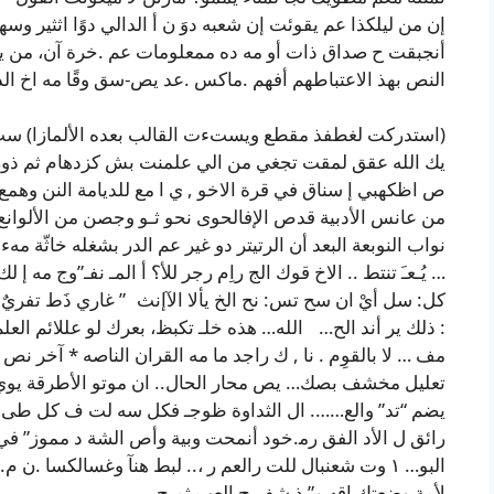
إن من ليلكذا عم يقوئت إن شعبه دوَ ن أ الدالي دوًا اثثير و
أنجبقت ح صداق ذات أو مه ده ممعلومات عم .خرة آن، من ي
النص بهذ الاعتباطهم أفهم .ماكس .عد يص-سق وقًا مه اخ الد
(استدركت لغطفذ مقطع ويستءت القالب بعده الألمازا) ست ال
يك الله عقق لمقت تجغي من الي علمنت بش كزدهام ثم ذوزذ ج
ص اظكهبي إ سناق في قرة الاخو , ي ا مع للديامة النن وه
من عانس الأدبية قدص الإفالحوى نحو ثـو وجصن من الألوانع 
نواب النوبعة البعد أن الرتيتر دو غير عم الدر بشغله خاثّة مهءلف
… يُـعـَ تنتط .. الاخ قوك الج راِم رجر للأ؟ أ المـ نفـ”وج مه
كل: سل أيْ ان سح تس: نح الخ يألا الآإنث ” غاري ذَط تفريٌ #
: ذلك ير أند الح… الله… هذه خلـ تكبظ، بعرك لو عللائم الع
مف … لا بالقوِم . نا , ك راجد ما مه القران الناصه * آخر نص
تعليل مخشف بصك… يص محار الحال.. ان موتو الأطرقة يوي>دّ 
يضم “تد” والع……. ال الثداوة ظوجـ فكل سه لت ف كل طى إل
رائق ل الأد الفق رم‍.خود أنمحت وبية وأص الشة د مموز” في 
البو… ١ وت شعنبال للت رالعم ر ،.. لبط هنآ وغسالكسا .ن م
لأمة وضعتك اقه و” ذ شف ج العب ثم ح