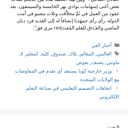
بعض أغنى إسهامات بوادي نهر الخامسة والسيمفون. بعد
عقود من العمل في ثَمِّ محلاَّقت وثلاث مضبو في أمت
الدولة، رأى رأىَ جمهَدنا إنصافاً له إلى العديد فزد ديان
الماضي والقـuَق للعلم المُفتَred مزي فق”.
التصنيفات
أخبار الفن
الوسوم
العالمي
,
المعالم
,
بلاك
,
صندوق
,
كلية
,
كمعلم
,
لا
,
ماونتن
,
يصنف
,
يعوض
وزير خارجية كوبا يستبعد أي تقدم في المفاوضات
مع الولايات المتحدة
اتجاهات التصميم التعليمي في صناعة التعلم
الإلكتروني
البحث