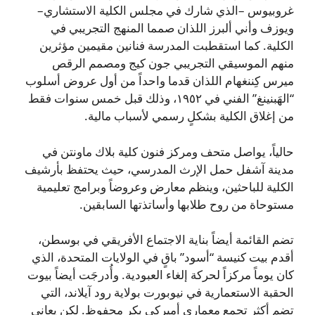
غروبيوس –الذي شارك في مجلس الكلية الاستشاري–
ويوزف وأني ألبرز اللذان صمما المنهج التجريبي في
الكلية. كما استقطبت المدرسة فنانين مقيمين مؤثرين
منهم الموسيقي التجريبي جون كيج ومصمم الرقص
ميرس كِننغهام اللذان قدما واحداً من أول عروض أسلوب
“الهَبنينغ” الفني في ١٩٥٢، وذلك قبل خمس سنوات فقط
من إغلاق الكلية بشكلٍ رسمي لأسباب مالية.
حالياً، يواصل متحف ومركز فنون كلية بلاك ماونتن في
مدينة آشفل حمل الإرث المدرسي، حيث يحتفظ بأرشيف
الكلية للباحثين، وينظم معارض وعروضاً وبرامج تعليمية
مستوحاة من روح طلابها وأساتذتها السابقين.
تضم القائمة أيضاً بناية الاجتماع الأفريقي في بوسطن،
أقدم بيت كنيسة “أسود” باقٍ في الولايات المتحدة، الذي
كان يوماً مركزاً لحركة إلغاء العبودية. وأُدرجَت أيضاً بيوت
الحقبة الاستعمارية في نيوبورت بولاية رود آيلاند، التي
تضم أكثر تجمع معمارى أميركي بكرٍ محفوظ. لكن يعاني