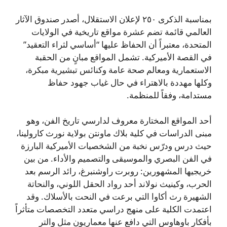
بمناسبة الذكرى ٢٥٠ لإعلان الاستقلال، أصدر صندوق الآثار
العالمي قائمة تضم عشرة مواقع تاريخية في الولايات
المتحدة، معتبراً أن الحفاظ عليها “أساسي لثراء التعقيد”
في القصة الأميركية. تشمل المواقع مبانٍ من الحقبة
الاستعمارية ومعالم صحة عامة وكنائس تبشيرية مبكرة،
وكلها مهددة بالاهتراء في حال غياب جهود حفاظ
مستدامة، وفقاً للمنظمة.
أحد المواقع المختارة معروف لدارسي تاريخ الفن، وهو
مبنى الدراسات في كلية بلاك ماونتن بولاية نورث كارولينا،
حيث درس ودرّس نخبة من الشخصيات الأميركية البارزة
في الفن البصري والموسيقى والتصميم والأداء. من بين
خريجيها المشهورين: روبرت راوشنبرغ، رائد الرسم بعد
الحرب، وكينيث نولاند أحد رواد الحقل اللوني، والنحاتة
الشهيرة رث أكاوا التي برعت في النحت بالأسلاك. وقد
اعتمدت الكلية على منهج دراسي متعدد التخصصات متأثراً
بأفكار باوهاوس التي دافع عنها معماريون مثل والتر