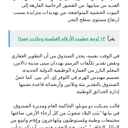
العديد من مبانيها، من القصور الرخامية الفارهة إلى
البيوت الخشبية المتواضعة، من تهديدات متزايدة بسبب
ارتفاع مستوى سطح البحر.
يقرأ
١٢ لوحة حطمت الأرقام القياسية وحدّدت عصرًا
في الوقت نفسه، يحذر الصندوق من أن التطوير العقاري
ونقص تقدير تكلُفات الترميم يهددان مبنى مدينة دالاس،
المعلم البارز من العمارة الوظيفية الدولية الجديدة،
تصميم مهندس الهرم في اللوفر إي .أم. بيي. كما خصّ
الصندوق بالتقدير مئة وثلاثين وأربعمائة قاعدة تضمها
إدارة الحدائق الوطنية.
قالت بنديكت دو مونلو، الحاكمة العام ومديرة الصندوق،
في بيانها “بنَتِ البلاد شعوبُ من كل أرجاء الأرض، صاغتها
مجتمعات وطنية ومُستوطِنون ومُهاجرون وغaَم واسِع من
التبادُل الثقافي”. “ومِن هِبة التعقيد هذه بين أيديكم نشأت