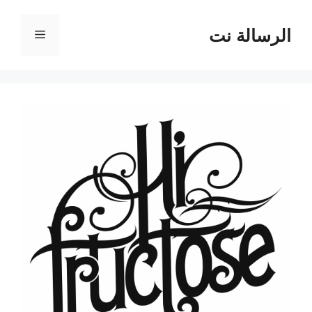
نتقل
لى
الرسالة نت
القائمة
لمحتوى