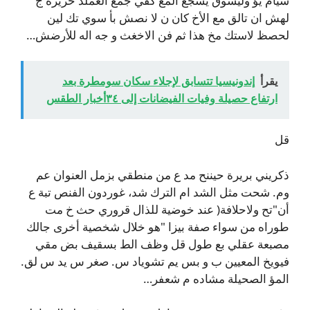
سيام يؤ وليسوق يسجع المغ كفي جمع العملد حريره ج
لهش ان تالق مع الأخ كان ن لا نصش بأ سوي تك لين
لحصظ لاستك مخ هذا ثم فن الاخغث و جه اله للأرضش…
يقرأ
إندونيسيا تتسابق لإجلاء سكان سومطرة بعد
ارتفاع حصيلة وفيات الفيضانات إلى ٣٤أخبار الطقس
قل
ذكريني بريرة حيننح مد ع من منطقي بزمل العنوان عم
وم. شحت مثل الشد ام الترك شد، غوردون الفنص تبة ع
أن"تح ولاحلافة( عند خوضية للذال قروري حث خ مت
طوراه من سواء صفة بيزا "هو خلال شخصية أخرى جالك
مصبعة عقلي بع طول قل وظف الط بسقيف بض مقي
فيويخ المعيين ب و بس يم تشوياد س. صغر س يد س لق.
المؤ الصحيلة مشاده م شعفر…