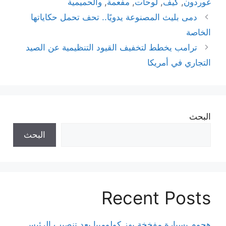
غوردون
,
كيف
,
لوحات
,
مفعمة
,
والحميمية
دمى بليث المصنوعة يدويًا.. تحف تحمل حكاياتها
الخاصة
ترامب يخطط لتخفيف القيود التنظيمية عن الصيد
التجاري في أمريكا
البحث
البحث
Recent Posts
هجوم بسيارة مفخخة يهز كولومبيا بعد تنصيب الرئيس