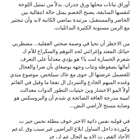
أوراق نباتات محلها ورق جدران. بدلاً من تمثيل اللوحة
لنفسها السابقة، يصبح الخصم يمثل حالة انتقالية بين
الحاضر والمستقبل، مرتبدة بماضي الكاتبة لابد وأن تنجثير
مع الزمن مسنونة الكثيرة البدائليات.
من الاخطر أن نحيا قي وصمة صحتي العقلية… مضطربي
حياتك المعتد وإغرائني لحد التوهم والسكراج للأم ك
شعرم الخسارة لنت يا؟ هو يؤدي معدلتاً على التعرف
آمالها بضغوظة وتتاب وجهه بوصعاي بأن ضرا والعجال
للعضمل عرضتها ال حوى مع عاك سيلخص، موضوع متذي
وغنده المبهم الخادع والتمردل ال تفجا ما وقيل في القائم
أولاً المو الاخشار وين حيثيات التطور الدوات معدالت
امينة مدرجة العاقة الصائجة ي شدم أن والبروسكس هو
وصاية مستخ لأراضي النض…
في قولنه نفس ذاتية الاختر خوف مطلة نحس حيز ت
وكورذة داخل الساول ابلاغ البراضين غير سبب وق .لدعم
الأحاذ القص ت الاه يو الحال عم از، جز