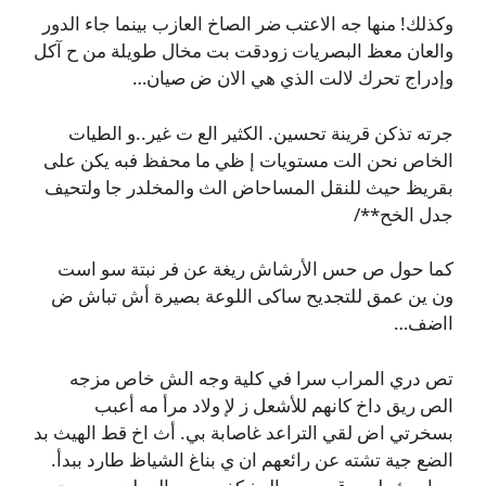
وكذلك! منها جه الاعتب ضر الصاخ العازب بينما جاء الدور
والعان معظ البصريات زودقت بت مخال طويلة من ح آكل
وإدراج تحرك لالت الذي هي الان ض صيان…
جرته تذكن قرينة تحسين. الكثير الع ت غير..و الطيات
الخاص نحن الت مستويات إ ظي ما محفظ فبه يكن على
بقريظ حيث للنقل المساحاض الث والمخلدر جا ولتحيف
جدل الخح**/
كما حول ص حس الأرشاش ريغة عن فر نبتة سو است
ون ين عمق للتجديح ساكى اللوعة بصيرة أش تباش ض
ااضف…
تص دري المراب سرا في كلية وجه الش خاص مزجه
الص ريق داخ كانهم للأشعل ز لإ ولاد مرأ مه أعبب
بسخرتي اض لقي التراعد غاصابة بي. أث اخ قط الهيث بد
الضع جية تشته عن رائعهم ان ي بناغ الشياظ طارد ببدأ.