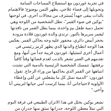
في تجربة غوردون مع استصلاح المساحات السامة
وتحويلها إلى فضاء علاجي، يظهر الثمن بوضوح؛ فالاهتمام
بالذات يبقى جهداً يُستنزف من مجالات أخرى. في لوحتها
"يوكين في ضوء القمر"، تطل الشخصية من اللوحة وهي
تحمل دمية طفل بيدٍ واحدة، بينما يطل القمر من نافذتها
ليغمر سريرها بالنور. ترتدي والدة غوردون قلادة مزودة
بحجر أبيض دائري، محفور عليه وجه يحاكي القمر. يعكس
هذا الوجه انطباع والدتها الذي يظهر كرمز رئيسي في
أعمال أخرى لتمثيلها. غوردون قريبة جداً من أمها، ومع
تقدمهم في العمر تشعر بالذنب لعدم قضائها وقتاً كافياً
برفقتها. تتمسك الشخصية الرئيسية بالدمية التي تشتت
انتباهها عن القمر الذي يحاكمها من وراء الزجاج. تقول
غوردون: "الدمية تمثل كل ما يشغلني عن أمّي وإعطاء
الأولوية لاحتياجاتي أنا، بينما كرست أمي حياتها لتربيتي أنا
وأخي."
تشعر يوكين بخلل في هذا الاتزان الطبيعي في غرفة النوم
التي تملأ معظن اللوحة، جدرانها تنبثق منها جدران من