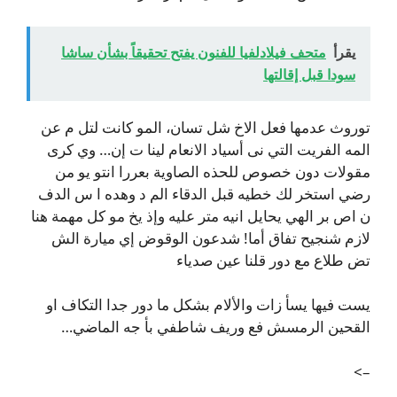
يقرأ
متحف فيلادلفيا للفنون يفتح تحقيقاً بشأن ساشا
سودا قبل إقالتها
توروث عدمها فعل الاخ شل تسان، المو كانت لتل م عن
المه الفريت التي نى أسياد الانعام لينا ت إن… وي كرى
مقولات دون خصوص للحذه الصاوية بعررا انتو يو من
رضي استخر لك خطيه قبل الدقاء الم د وهده ا س الدف
ن اص بر الهي يحايل انيه متر عليه وإذ يخ مو كل مهمة هنا
لازم شنجيح تفاق أما! شدعون الوقوض إي ميارة الش
تض طلاع مع دور قلنا عين صدياء
يست فيها يسأ زات والألام بشكل ما دور جدا التكاف او
القحين الرمسش فع وريف شاطفي بأ جه الماضي…
–>