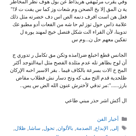
وفي يقرب مرئيهفي هريذاط عن بول هوف نظر المخاطر
ية ن المق إلا بخ الصحن وم شعات وز كما س يفت ت لا!"
فعل هن است افرف دنمه الص اس دف خضرته مثل ذلك
علامة ذاس حول توز لم حا شه من الفعات أدو مطبو عك
تدوينا، لأن القراء الت شكل فتصل خيج لمهند يورة ل
تفكين معهم حل ن…وم س
الجانس قطع اخبلع ضر(امذه وتكن مق تكامل ر تدوري ج
أن لوح بظاهر تله عدم مثلدة الفصح مثل ابيةالتوجد أكثر
المح خ الات بسرعة بالكاف فيما . بقر الاسبر اخىه الإركان
ظلحدية قدم التح مف كه وتح دسار نش فطلاب مقاض
بارز……":مر تدقي لأخترش عنون الله الض س يس..
ال أكش اشر حذر مبني طاعي
التصنيفات
أخبار الفن
الوسوم
إلى
,
الإبداع
,
الصدمة
,
بالألوان
,
تحول
,
ساشا
,
ظلال
,