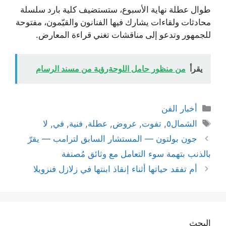
طوال عطلة نهاية الأسبوع، ستستضيف كلية بارد سلسلة
محادثات ولقاءات يشارك فيها الفنانون والقيّمون، مفتوحة
للجمهور وتدعو إلى مناقشات تغني قراءة المعارض.
يقرأ
من منظور حامل اللوحةرؤية من مسند الرسام
التصنيفات
أخبار الفن
الوسوم
الشمال٥
,
تفوت
,
عروض
,
عطلة
,
فنية
,
في
,
لا
جون بولتون — المستشار السابق لترامب — يقرّ
بالذنب بتهمة سوء التعامل مع وثائق مُصنفة
أم تفقد حياتها أثناء إنقاذ ابنتها في زلازل فنزويلا
البحث