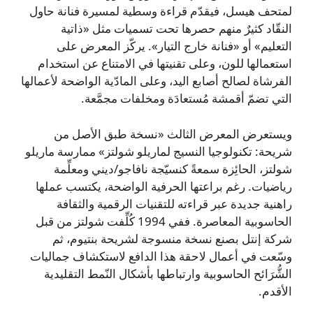
لمتحف هيسل، فيقدّم قراءة وسطية لمسيرة فنانة حاول
النقّاد كثيرٌ منهم حصرها تحت تسميات مثل «ذاتية
التعليم» أو «فنانة خارج التيار». يركّز المعرض على
استعمالها للون، وعلى تقنيتها في الامتناع عن استخدام
الفرشاة لصالح أصابع اليد، وعلى المادّية الواضحة لأعمالها
التي تضمّ أقمشة مُستعادَة ومخلفات مجمَّعة.
ويستعرض المعرض الثالث «نسخة طبق الأصل من
شريحة: تكنولوجيا النسيج لماريلو شولتز» ممارسة ماريلو
شولتز، الحائِزة سمعةً كنسيّجة نافاجو/ديني ومعلِّمة
رياضيات. رغم براعتها الحرفية الواضحة، يكتسب عملها
راهنية جديدة عبر قراءته للتقنيات الرقمية والثقافة
الحاسوبية المعاصرة. ففي 1994 كُلِّفت شولتز من قبل
شركة إنتل بصنع نسخة منسوجة لشريحة بنتيوم، ثم
وسّعت في أعمال لاحقة هذا الدافع لاستكشاف جماليات
الشُّرَائح الحاسوبية وارتباطها بأشكال النّمط التقليدية
الأقدم.