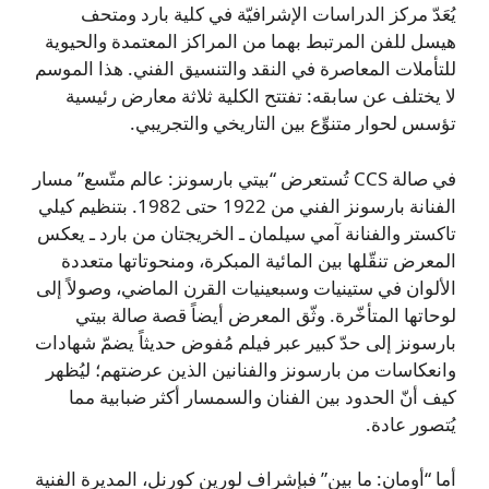
يُعَدّ مركز الدراسات الإشرافيّة في كلية بارد ومتحف
هيسل للفن المرتبط بهما من المراكز المعتمدة والحيوية
للتأملات المعاصرة في النقد والتنسيق الفني. هذا الموسم
لا يختلف عن سابقه: تفتتح الكلية ثلاثة معارض رئيسية
تؤسس لحوار متنوِّع بين التاريخي والتجريبي.
في صالة CCS تُستعرض “بيتي بارسونز: عالم متّسع” مسار
الفنانة بارسونز الفني من 1922 حتى 1982. بتنظيم كيلي
تاكستر والفنانة آمي سيلمان ـ الخريجتان من بارد ـ يعكس
المعرض تنقّلها بين المائية المبكرة، ومنحوتاتها متعددة
الألوان في ستينيات وسبعينيات القرن الماضي، وصولاً إلى
لوحاتها المتأخّرة. وثّق المعرض أيضاً قصة صالة بيتي
بارسونز إلى حدّ كبير عبر فيلم مُفوض حديثاً يضمّ شهادات
وانعكاسات من بارسونز والفنانين الذين عرضتهم؛ ليُظهر
كيف أنّ الحدود بين الفنان والسمسار أكثر ضبابية مما
يُتصور عادة.
أما “أومان: ما بين” فبإشراف لورين كورنل، المديرة الفنية