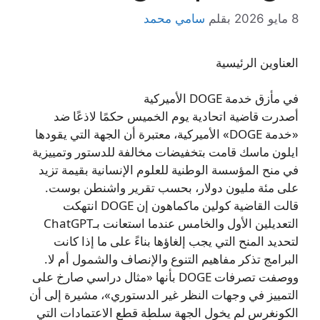
8 مايو 2026
بقلم
سامي محمد
العناوين الرئيسية
في مأزق خدمة DOGE الأميركية
أصدرت قاضية اتحادية يوم الخميس حكمًا لاذعًا ضد
«خدمة DOGE» الأميركية، معتبرة أن الجهة التي يقودها
ايلون ماسك قامت بتخفيضات مخالفة للدستور وتمييزية
في منح المؤسسة الوطنية للعلوم الإنسانية بقيمة تزيد
على مئة مليون دولار، بحسب تقرير واشنطن بوست.
قالت القاضية كولين ماكماهون إن DOGE انتهكت
التعديلين الأول والخامس عندما استعانت بـChatGPT
لتحديد المنح التي يجب إلغاؤها بناءً على ما إذا كانت
البرامج تذكر مفاهيم التنوع والإنصاف والشمول أم لا.
ووصفت تصرفات DOGE بأنها «مثال دراسي صارخ على
التمييز في وجهات النظر غير الدستوري»، مشيرة إلى أن
الكونغرس لم يخول الجهة سلطة قطع الاعتمادات التي