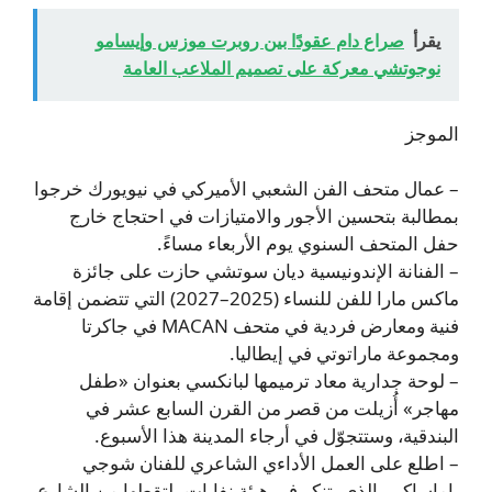
يقرأ
صراع دام عقودًا بين روبرت موزس وإيسامو
نوجوتشي معركة على تصميم الملاعب العامة
الموجز
– عمال متحف الفن الشعبي الأميركي في نيويورك خرجوا
بمطالبة بتحسين الأجور والامتيازات في احتجاج خارج
حفل المتحف السنوي يوم الأربعاء مساءً.
– الفنانة الإندونيسية ديان سوتشي حازت على جائزة
ماكس مارا للفن للنساء (2025–2027) التي تتضمن إقامة
فنية ومعارض فردية في متحف MACAN في جاكرتا
ومجموعة ماراتوتي في إيطاليا.
– لوحة جدارية معاد ترميمها لبانكسي بعنوان «طفل
مهاجر» أُزيلت من قصر من القرن السابع عشر في
البندقية، وستتجوّل في أرجاء المدينة هذا الأسبوع.
– اطلع على العمل الأداءي الشاعري للفنان شوجي
ياماساكي، الذي يتنكر في هيئة نفايات يلتقطها من الشارع