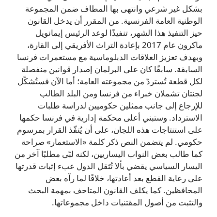
بشكل غير شرعي وانتهى بها المطاف ضمن المجموعة
الوطنية العامة الفرنسية. من المقرر أن يدخل القانون
حيز التنفيذ هذا الشهر، تنفيذًا لوعد الرئيس إيمانويل
ماكرون عام 2017 بإعادة التراث الأفريقي إلى القارة،
وبهدف تعزيز العلاقات الدبلوماسية مع مستعمرات فرنسا
السابقة. سابقًا كان على البرلمان إصدار قوانين منفصلة
لكل قطعة تُستردّ من مجموعته العامة؛ أما الآن فستُشكّل
لجنتان تشملان خبراء من فرنسا ومن البلد الطالب
للإرجاع إلى جانب ممثلين حكوميين لدراسة طلبات
الاسترداد. وستبني أعلى محكمة إدارية في فرنسا حكمها
على استنتاجات هذه اللجان، على أن يُنفّذ القرار بمرسوم
حكومي. لم يتضمن النص ذكر كلمة «الاستعمار» صراحة
كما طالب بعض النواب اليساريين، لكنه لبّى مطلبًا آخر من
اليسار السياسي يقضي بألا تُثقل الدول عبء إثبات قدرتها
على رعاية القطع بعد أعادتها، خلافًا لما رآه بعض
المحافظين. كما يكلف القانون المتاحف بمهمة البحث
والتثبت من أصول المقتنيات داخل مجموعاتها.