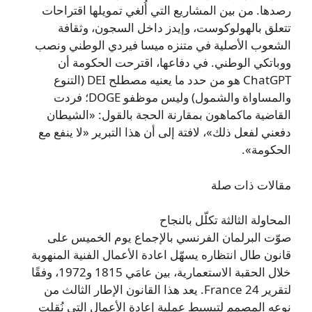
رصدها. من بين المشاريع التي أُلغي تمويلها اقتراحات
تتعلق بالهولوكوست، وإيدز داخل السجون، وثقافة
الشعوب الأصلية في متنزه ميسا فيردي الوطني ونصب
ووباتكي الوطني. في دفاعها، اقترحت الحكومة أن
ChatGPT هو من حدد ما يعنيه مصطلح DEI (التنوع
والمساواة والشمول) وليس موظفو DOGE؛ فردت
القاضية ماكماهون بمقارنة الحجة بالقول: «الشيطان
دفعني لفعل ذلك»، لافتة إلى أن هذا التبرير «لا ينفع مع
الحكومة».
مقالات ذات صلة
المحاولة الثالثة تكلّل بالنجاح
صوّت البرلمان الفرنسي بالإجماع يوم الخميس على
قانون طال انتظاره يسهّل اعادة الأعمال الفنية المنهوبة
خلال الحقبة الاستعمارية، بين عامَي 1815 و1972، وفقًا
لتقرير France 24. يعد هذا القانون الإطار الثالث من
نوعه المصمم لتبسيط عملية إعادة الأعمال التي نُقلت