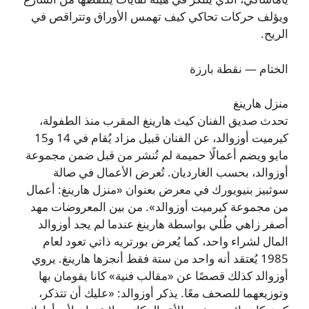
ويؤلف حركات تحاكي كيف تهمس الأوراق وتتراقص في
الريح.
الختام — نقطة بارزة
منزل هارينغ
تحدث صديق الفنان كيث هارينغ المقرب منذ الطفولة،
كيرميت أوزوالد، عن الفنان قبيل مزاد يُقام في 14 و15
مايو ويضم أعمالًا حميمة لم تُنشر من قبل ضمن مجموعة
أوزوالد، بحسب الغارديان. تُعرض الأعمال في صالة
سوثبيز بنيويورك في معرض بعنوان «منزل هارينغ: أعمال
من مجموعة كيرميت أوزوالد». من بين المعروضات مهد
أصفر زاهي طُلي بواسطة هارينغ عندما لم يجد أوزوالد
المال لشراء واحد، كما يُعرض بورتريه ذاتي تعود لعام
1985 يُعتقد أنه واحد من ستة فقط أنجزها هارينغ. يروي
أوزوالد كذلك قصصًا عن «مقالب فنية» كانا يقومان بها
وتوزيعهما للصحف معًا. يذكر أوزوالد: «عليك أن تتذكر،