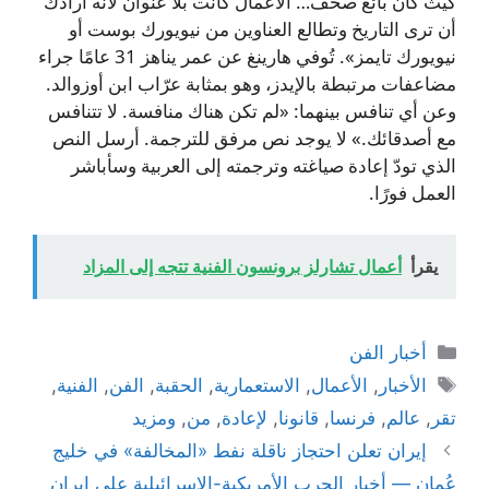
كيث كان بائع صحف… الأعمال كانت بلا عنوان لأنه أرادك
أن ترى التاريخ وتطالع العناوين من نيويورك بوست أو
نيويورك تايمز». تُوفي هارينغ عن عمر يناهز 31 عامًا جراء
مضاعفات مرتبطة بالإيدز، وهو بمثابة عرّاب ابن أوزوالد.
وعن أي تنافس بينهما: «لم تكن هناك منافسة. لا تتنافس
مع أصدقائك.» لا يوجد نص مرفق للترجمة. أرسل النص
الذي تودّ إعادة صياغته وترجمته إلى العربية وسأباشر
العمل فورًا.
يقرأ
أعمال تشارلز برونسون الفنية تتجه إلى المزاد
التصنيفات
أخبار الفن
الوسوم
الأخبار
,
الأعمال
,
الاستعمارية
,
الحقبة
,
الفن
,
الفنية
,
تقر
,
عالم
,
فرنسا
,
قانونا
,
لإعادة
,
من
,
ومزيد
إيران تعلن احتجاز ناقلة نفط «المخالفة» في خليج
عُمان — أخبار الحرب الأمريكية-الإسرائيلية على إيران