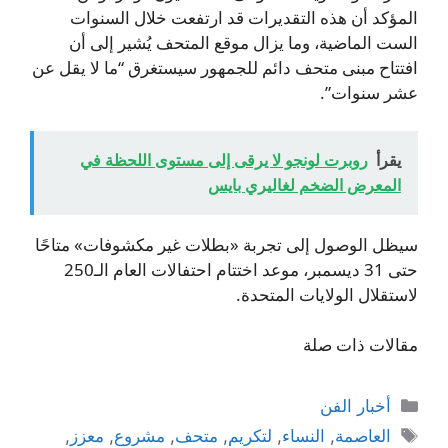
المؤكد أن هذه التقديرات قد ارتفعت خلال السنوات
الست الماضية، وما يزال موقع المتحف يُشير إلى أن
افتتاح مبنى متحف دائم للجمهور سيستغرق “ما لا يقل عن
عشر سنوات”.
يقرأ
روبرت لونجو لا يرقى إلى مستوى اللحظة في
المعرض الضخم لغاليري بايس
سيظل الوصول إلى تجربة «بطلات غير مكشوفات» متاحًا
حتى 31 ديسمبر، موعد اختتام احتفالات العام الـ250
لاستقلال الولايات المتحدة.
مقالات ذات صلة
التصنيفات
أخبار الفن
الوسوم
العاصمة
,
النساء
,
لتكريم
,
متحف
,
مشروع
,
معزز
,