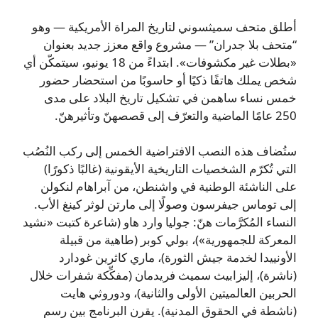
أطلق متحف سميثسوني لتاريخ المراة الأمريكية — وهو
“متحف بلا جدران” — مشروع واقع معزز جديد بعنوان
«بطلات غير مكشوفات». ابتداءً من 18 يونيو، سيتمكّن أي
شخص يملك هاتفًا ذكيًا أو حاسوبًا من استحضار حضور
خمس نساء ساهمن في تشكيل تاريخ البلاد على مدى
250 عامًا الماضية والتعرّف إلى قصصهنّ وتأثيرهنّ.
ستُضاف هذه النصب الافتراضية الخمس إلى ركب النُصُب
التي تُكرّم الشخصيات التاريخية الأيقونية (غالبًا ذكورًا)
على الناشئة الوطنية في واشنطن، من آبراهام لنكولن
إلى توماس جيفرسون وصولًا إلى مارتن لوثر كينغ الأب.
النساء المُكرَّمات هنّ: جوليا وارد هاو (شاعرة كتبت «نشيد
المعركة للجمهورية»)، بولي كوبر (طاهية من قبيلة
الأونييدا لخدمة جيش الثورة)، ماري كاثرين غودارد
(ناشرة)، إليزابيث سميث فريدمان (مفكِّكة شفرات خلال
الحربين العالميتين الأولى والثانية)، ودوروثي هايت
(ناشطة في الحقوق المدنية). يقرن البرنامج بين رسم