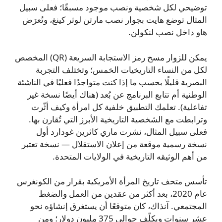
توضيحي لكل شخصية ونصب موجود مسبقًا؛ فعلى سبيل
المثال توضع هايت بجوار نصب مارتن لوثر كينغ، وتُعرَض
هاو داخل نصب لنكولن.
يمكن للزوار مسح رمز الاستجابة السريعة (QR) المخصص
لكل من النساء التاريخيات الخمس؛ وتختلف التجربة
البصرية قليلًا بحسب ما إذا كنت متواجدًا فعليًا في الناشئة
الوطنية أم تتابع البرنامج عن بُعد (هناك أيضًا نسخة غير
تفاعلية). تعلمك التطبيق خلفية كل امرأة وكيف أثّرت
وترابطت مع الشخصية التاريخية الأبرز التي تُقارن بها.
فعلى سبيل المثال، نشرت ماري كاثرين غودارد أول
نسخة رسمية موقعة من إعلان الاستقلال — نسخة تعتبر
من أهم الوثيقه التاريخية في الولايات المتحدة.
تأسس متحف تاريخ المرأة الأمريكية بقرار من الكونغرس
عام 2020، بعد أكثر من عقدين من العمل والضغط
المجتمعي. آنذاك، كان متوقعًا أن يستغرق إنشاؤه نحو
عشر سنوات ويكلّف حوالى 375 مليون دولار؛ ومن