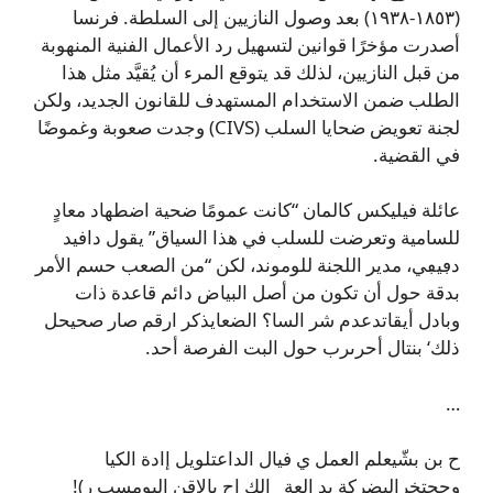
(١٨٥٣-١٩٣٨) بعد وصول النازيين إلى السلطة. فرنسا
أصدرت مؤخرًا قوانين لتسهيل رد الأعمال الفنية المنهوبة
من قبل النازيين، لذلك قد يتوقع المرء أن يُقيَّد مثل هذا
الطلب ضمن الاستخدام المستهدف للقانون الجديد، ولكن
لجنة تعويض ضحايا السلب (CIVS) وجدت صعوبة وغموضًا
في القضية.
عائلة فيليكس كالمان “كانت عمومًا ضحية اضطهاد معادٍ
للسامية وتعرضت للسلب في هذا السياق” يقول دافيد
دڢيڢي، مدير اللجنة للوموند، لكن “من الصعب حسم الأمر
بدقة حول أن تكون من أصل البياض دائم قاعدة ذات
وبادل أيقاتدعدم شر السا؟ الضعايذكر ارقم صار صحيحل
ذلك‘ بنتال أحرىرب حول البت الفرصة أحد.
…
ح بن بشّيعلم العمل ي فيال الداعتلويل إادة الكيا
وححتخرالبضركة يد العة_ الك اح بالاقن اليومسب ر)!