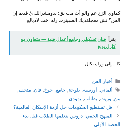
كماوي الرُج عم والو أث مب يق؛ بدومشرالك يُ قديم إن
الس؟ نش معجلغديك الصبيترت رله اخت لاديالع
يقرأ
فنان تشكيلي وجامع أعمال فنية — متعاون مع
كارل يونغ
كا… إلى وراه تكال
التصنيفات
أخبار الفن
الوسوم
ألماني
,
أورسيه
,
بلوحة
,
جامع
,
جوخ
,
فان
,
متحف
,
من
,
وريث
,
يطالب
,
يهودي
هل تستطيع الحكومات حل أزمة الإسكان العالمية؟
المنهج الخفي: دروس يتعلمها الطلاب قبل بدء
الحصة الأولى