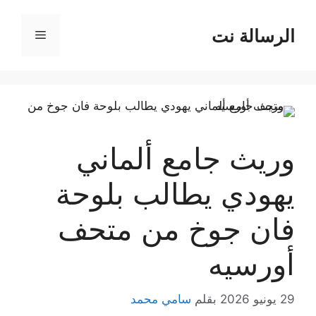
نتقل
لى
الرسالة نت
القائمة
لمحتوى
وريث جامع ألماني
يهودي يطالب بلوحة
فان جوخ من متحف
أورسيه
29 يونيو 2026
بقلم
سامي محمد