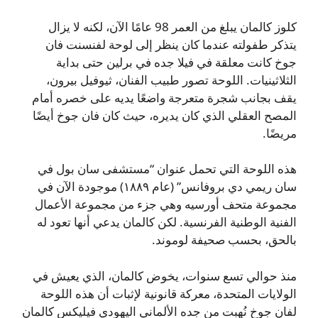
كلوز كالمان يبلغ من العمر 98 عامًا الآن، لكنه لا يزال
يتذكر طفولته عندما كان ينظر إلى لوحة لفنسنت فان
جوخ كانت معلقة في فيلا جده في برلين حتى بداية
الثلاثينيات. اللوحة تصور طبيب الفنان، ثيوفيل بيرون،
يقف بجانب شجرة متعرجة واضعًا يديه على خصره أمام
المصح العقلي الذي كان يديره، حيث كان فان جوخ أيضًا
مريضًا.
هذه اللوحة التي تحمل عنوان “مستشفى سان بول في
سان ريمي دي بروفانس” (عام ١٨٨٩) موجودة الآن في
مجموعة متحف أورسيه وهي جزء من مجموعة الأعمال
الفنية الوطنية الفرنسية. لكن كالمان يدعي أنها تعود له
بالحق، بحسب صحيفة لوموند.
منذ حوالي تسع سنوات، يخوض كالمان، الذي يعيش في
الولايات المتحدة، معركة قانونية لإثبات أن هذه اللوحة
لفان جوخ نُهبت من جده الألماني اليهودي فيليكس كالمان