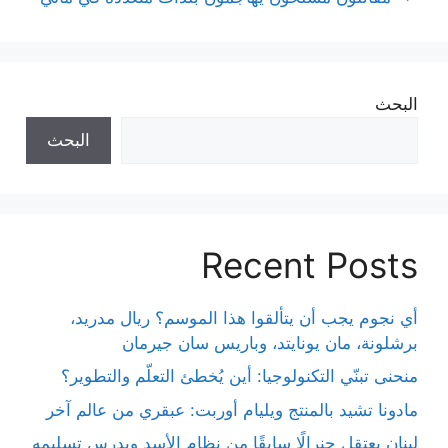
البحث
البحث
Recent Posts
أي نجوم يجب أن يتألقوا هذا الموسم؟ ريال مدريد،
برشلونة، مان يونايتد، وباريس سان جيرمان
منحنى تبنّي التكنولوجيا: أين يُخطئ التعلّم والتطوير؟
مادونا تشيد بالمنتج ويليام أوربت: عبقري من عالم آخر
لبنان يعتقل جنرالًا سابقًا من نظام الأسد ويدرس تسليمه