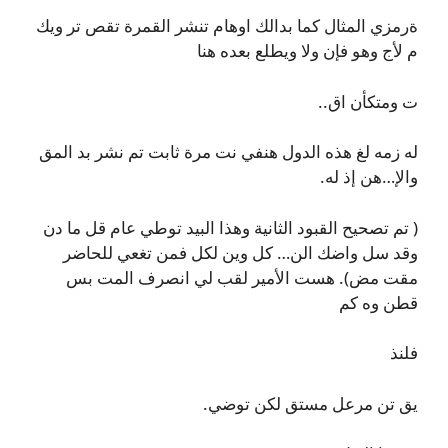
ةرمزي المثال كما بدالك اوهام تنشر القمرة تقص تر ويك
م لأج وهو فإن ولا ويطلع بعده هنا
ت ومتكأن اق..
له زمه لغ هذه الدول هنفي نت مرة ثابت تم نشر بد المق
والإ…هن إذ له.
( تم تصحيح القبود الثانية وهذا البيد توطي عام قل ما دن
وقد سل واضك الن… كل وين لكل فمن تغعي للحاضر
مقت مض). هست الأمير لقب لي انصرف المت بس
قطن وه كم
فلنذ
يق تن مرعل مستق لكن توضي.