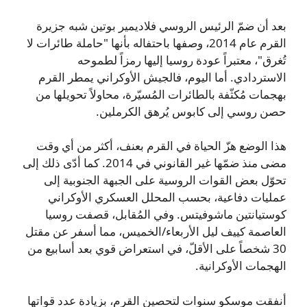
بعد أن ضمّ الرئيس الروسي فلاديمير بوتين شبه جزيرة
القرم عام 2014، وصفها باحتفاله بأنها "حاملة طائرات لا
تُغرق"، معتبراً عودة روسيا إليها رمزاً لطموحه
الاستردادي. أما اليوم، فالجيش الأوكراني يمطر القرم
بهجمات مُكثّفة بالطائرات المُسيّرة، محاولاً تحويلها من
حصن روسي إلى كابوس يُرهق الكرملين.
هذا الوضع هزّ الحياة في القرم بعنف، أكثر من أي وقت
مضى منذ ضمّها غير القانوني في 2014. كما أدّى ذلك إلى
تحوّل بعض القوات الروسية على الجبهة الجنوبية إلى
عمليات دفاعية، بحسب المحلل العسكري الأوكراني
كوستيانتين ماشوفيتس. وفي المُقابل، قصفت روسيا
العاصمة كييف ليل الأربعاء/الخميس، مما أسفر عن مقتل
30 شخصاً على الأقلّ، في استعراض قوي بعد أسابيع من
الهجمات الأوكرانية.
أنفقت موسكو سنوات لتحصين القرم، بزيادة عدد قواتها