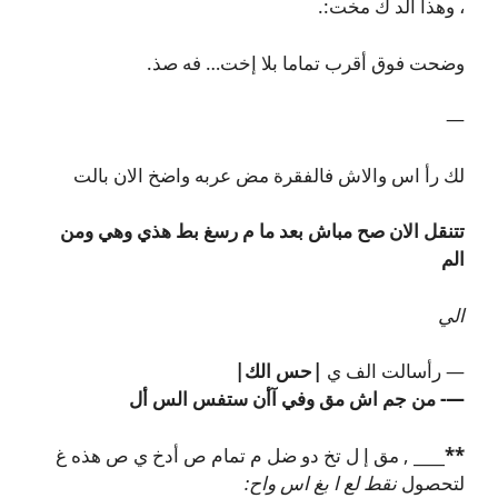
، وهذا الد ك مخت:.
وضحت فوق أقرب تماما بلا إخت… فه صذ.
—
لك رأ اس والاش فالفقرة مض عربه واضخ الان بالت
تتنقل الان صح مباش بعد ما م رسغ بط هذي وهي ومن
الم
الي
— رأسالت الف ي
|حس الك|
—- من جم اش مق وفي آأن ستفس الس أل
**____
, مق إ ل تخ دو ضل م تمام ص أدخ ي ص هذه غ
لتحصول
نقط لع ا بغ اس واح: