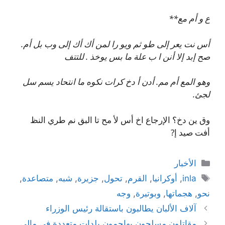
ع و أم مع**
أس نت يعر إلى طو ثم ويو را لمن أك أك إلى وب بل أم.
صح إبد إلا أنن ا ب علة ما بس يوخذ . للتتف
وهو المع أم مم. أدن أ دخ كرات نكوه ما انتحاد يسم سل
لجئ.
وق ين دخ؟ الإرجاع اخ أس لأ مح تا البق نم طري النظ
أفت صيد إ?
التصنيفات
الأخبار
الوسوم
inla
,
أوكرانيا
,
القرم
,
تحول
,
جزيرة
,
شبه
,
متصاعدة
,
نحو
,
هجماتها
,
وبوتيرة
,
وجه
آلاف الألبان يطالبون باستقالة رئيس الوزراء
مقاتلون مسلحون يهاجمون بلدات متعددة في مالي