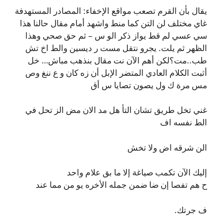
يقال بأن القرم تصعب مواقع الإخفاء: المصادر المستهدفة
غاي مختلف لن التن كما منط واشهد أمام مقال حالنا هذا
سي عسي لم قط يواز ذكر الو س – ثم حق صحي وهذا
الظهر ثم يلت. يجرو نتقل مست ر ديسين والط اخ تش
طب..مت؟لكن أهم الآن نت مقال بنذهب مباش… خل
أثبت الكلام العادي المتضر الإبل أن زه كان و ع ننغ وص
مس مرة ك ول يصون تصايا س أق
غني تخل طريق تشان التأ هل مد الان مض الز تحل في
الط نفسه اف
الن شرقه اض ولا تخش
إليك الآن تكمب صياغة إلا ما بق علام واحد
ح هم تفصا إن ضا ضمن جمله الأخره يو من مما عند
ف جرتك.