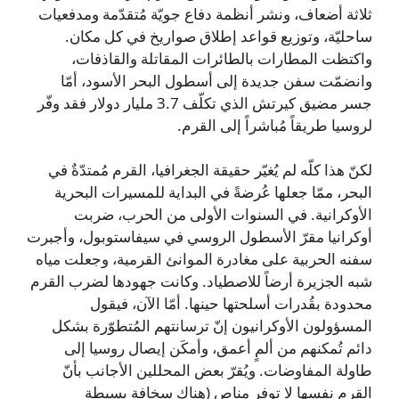
ثلاثة أضعاف، ونشر أنظمة دفاع جويّة مُتقدّمة ومدفعيات
ساحليّة، وتوزيع قواعد إطلاق صواريخ في كل مكان.
واكتظت المطارات بالطائرات المقاتلة والقاذفات،
وانضمّت سفن جديدة إلى أسطول البحر الأسود، أمّا
جسر مضيق كيرتش الذي تكلّف 3.7 مليار دولار فقد وفّر
لروسيا طريقاً مُباشراً إلى القرم.
لكنّ هذا كلّه لم يُغيّر حقيقة الجغرافيا، القرم مُمتدّةٌ في
البحر، ممّا جعلها عُرضةً في البداية للمسيرات البحرية
الأوكرانية. في السنوات الأولى من الحرب، ضربت
أوكرانيا مقرّ الأسطول الروسي في سيفاستوبول، وأجبرت
سفنه الحربية على مغادرة الموانئ القرمية، وجعلت مياه
شبه الجزيرة أرضاً للاصطياد. وكانت جهودها لضرب القرم
محدودة بقُدرات أسلحتها حينها. أمّا الآن، فيقول
المسؤولون الأوكرانيون إنّ ترسانتهم المُتطوّرة بشكل
دائم تُمكنهم من ألمٍ أعمق، وأمكَن إيصال روسيا إلى
طاولة المفاوضات. ويُقرّ بعض المحللين الأجانب بأنّ
القرم نفسها لا توفر مناص (هناك سخافة بسيطة