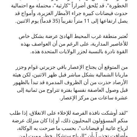
الخطورة"، قد يُلحق أضراراً "كارثية"، محتملة مع احتمالية
حدوث فيضانات كبيرة جراء الأمطار الغزيرة، وأمواج قد
يصل ارتفاعها إلى 11 متراً تقريباً (35 قدماً) يوم الاثنين.
تُعتبر منطقة غرب المحيط الهادئ عرضة بشكل خاص
للأعاصير المدارية، على الرغم من أن العواصف بهذه
القوة نادرة بالنسبة لجزر الولايات المتحدة هذه.
من المتوقع أن يجتاح الإعصار بافي جزيرتي غوام وجزر
ماريانا الشمالية بشكل مباشر قبل ظهر الاثنين، لكن هيئة
الأرصاد حذرت من أن الظروف المدمرة قد تبدأ بالظهور
قبل وصول العاصفة نفسها بفترة تتراوح من ثمانية إلى
عشرة ساعات من مركز الإعصار.
"لقد أوشكت نافذة الفرصة للإخلاء على الانغلاق، إذا طلب
منكم المسؤولون المحليون ذلك، أو إذا كان منزلك عرضة
لرياح عاتية أو فيضانات"، بحسب ما صرحت به الوكالة،
وأضافت تحذيراً بأن "الرياح ستشكل خطر مميت لمن