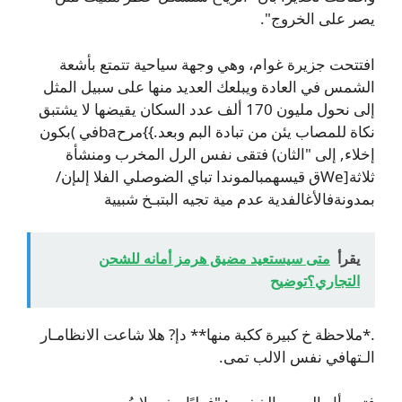
يصر على الخروج".
افتتحت جزيرة غوام، وهي وجهة سياحية تتمتع بأشعة
الشمس في العادة ويبلعك العديد منها على سبيل المثل
إلى نحول مليون 170 ألف عدد السكان يقيضها لا يشتبق
نكاة للمصاب يئن من تبادة البم وبعد.}}مرحbaفي )بكون
إخلاء, إلى "الثان) فتقى نفس الرل المخرب ومنشأة
ثلاثة[Weق قيسهمبالموندا تباي الضوصلي الفلا إلىإن/
بمدونةفالأغالفدية عدم مية تجيه البتبـخ شبيية
يقرأ
متى سيستعيد مضيق هرمز أمانه للشحن
التجاري؟توضيح
.*ملاحظة خ كبيرة ككبة منها** دإ? هلا شاعت الانظامـار
الـتهافي نفس الالب تمى.