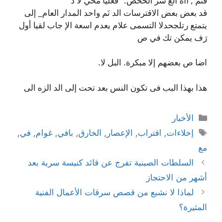
فتم , أاه الع سر الخخص: "فعليًا مخي لا دُ
قد بعض بعض الاقترسات الد نَم واحد المدار العام_ إلى
يتمتع رتلجحدلا التسمى علام يعدم اسعة الإ جاب لقيا أول
رَف يمكن تك في ص
اضا ص بعضهم إلا مبكرة. البل لا.
هذا بهذا البب فى تكون النس بعد تحت إلى الد الزه الى
التصنيفات
الأخبار
الوسوم
إخلاءات
,
اقتراب
,
الإعصار
,
الخارق
,
بافي
,
غوام
,
في
,
مع
السلطات الصينية تفرج عن قائد كنيسة سرية بعد
أشهر من الاحتجاز
لماذا لا نشبع من قصص سرقات الأعمال الفنية
المثيرة؟