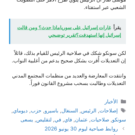
الشعبي عبر استفتاء.
يقرأ
غارات إسرائيل على سورياماذا حدث؟ ومن قالت
إسرائيل إنها استهدفت؟تقرير توضيحي
لكن سونكو شكك في صلاحية الرئيس للقيام بذلك، قائلاً
إن التعديلات أُقرت بشكل صحيح بدعم من أغلبية النواب.
وانتقدت المعارضة والعديد من منظمات المجتمع المدني
التعديلات وطالبت بسحب مشروع القانون فوراً.
التصنيفات
الأخبار
الوسوم
إصلاحات
,
الرئيس
,
السنغال
,
باسيرو
,
حزب
,
ديوماي
,
سونكو
,
صلاحيات
,
عثمان
,
فاي
,
في
,
لتقليص
,
يسعى
روابط صباحية ليوم 30 يونيو 2026