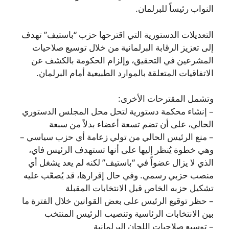
النواب رئيساً للبرلمان.
التعديلات الدستورية التي اقترحها حزب “باستيف” تهدف
إلى تعزيز الرقابة البرلمانية من خلال توسيع صلاحيات
المشرعين في التحقيق، وإلزام الحكومة بالكشف عن
الاتفاقيات المتعلقة بالموارد الطبيعية أمام البرلمان.
وتشمل المقترحات الأخرى:
– إنشاء محكمة دستورية لتحل محل المجلس الدستوري
الحالي، على أن تضم تسعة أعضاء بدلاً من سبعة
– منع الرئيس الحالي من تولي زعامة أي حزب سياسي –
وهي خطوة يُنظر إليها على أنها تستهدف الرئيس فاي،
الذي لا يزال عضواً في “باستيف” لكنه لم يعد يشغل أي
منصب حزبي رسمي. وفي حال إقرارها، قد يُصعّب عليه
تشكيل حزبه الخاص قبل الانتخابات المقبلة
– حظر توقيع الرئيس على بعض القوانين خلال الفترة ما
بين الانتخابات الرئاسية وتنصيب الرئيس المنتخب
– توسيع صلاحيات اللجان البرلمانية