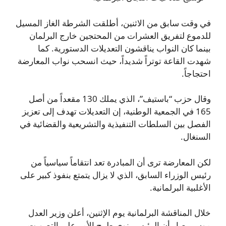
في وقت سابق من الاثنين، أطلقت الشرطة الغاز المسيل
للدموع لتفريق العشرات من المحتجين خارج البرلمان
بينما كان النواب يناقشون التعديلات الدستورية. كما
شهدت القاعة توتراً شديداً، حيث انسحب نواب المعارضة
احتجاجاً.
وقال حزب “باستيف”، الذي يملك 130 مقعداً من أصل
165 في الجمعية الوطنية، إن التعديلات تهدف إلى تعزيز
الفصل بين السلطات التنفيذية والتشريعية والقضائية في
السنغال.
لكن المعارضة ترى أن المبادرة تعد انتقاماً سياسياً من
رئيس الوزراء السابق، الذي لا يزال يتمتع بنفوذ كبير على
الأغلبية البرلمانية.
خلال المناقشة البرلمانية يوم الإثنين، أعلن وزير العدل
موسى صار أن الرئيس ينوي طرح الأمر على التصويت