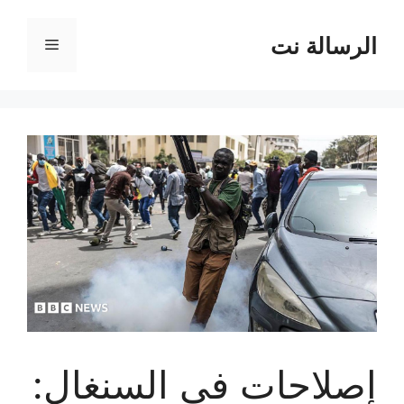
نتقل
لى
الرسالة نت
القائمة
لمحتوى
إصلاحات في السنغال: