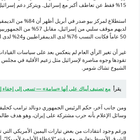
15% فقط عن تعاطف أكبر مع إسرائيل. ويتركز دعم إسرائيل الآن إلى حد كبير بين الناخبين الأكبر سناً.
لديهم موقف سلبي من إسرائي
50 عاماً فكانت النسب 76% لدى الديمقراطيين و24% لدى الجمهوريين.
غير أن تغير الرأي العام لم ينعكس بعد على سياسات القيادات
تقودها وجوه مناصرة لإسرائيل مثل زعيم الأقلية في مجلس 
الشيوخ تشاك شومر.
يقرأ
مع تصنيف أيباك على أنها «سامة» — تسعى إلى إخفاء إنفا
ومن جانب آخر، حكم الرئيس الجمهوري دونالد ترامب كحليف 
وسائل الإعلام بأنه حرب مشتركة على إيران، وهو هدف طالما 
ورغم وجود انتقادات من بعض تيارات اليمين الأمريكي التي