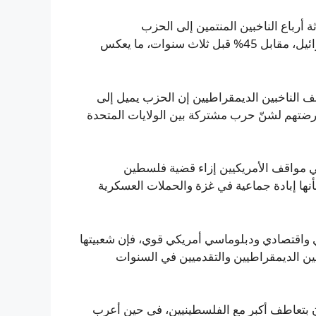
 أرباع الناخبين المنتمين إلى الحزب
الديمقراطي يعارضون المساعدات العسكرية الأمريكية لإسرائيل، مقابل 45% قبل ثلاث سنوات، ما يعكس
ف الناخبين الديمقراطيين إن الحزب يميل إلى
ازم، كما أن 95% أعربوا عن معارضتهم لشنّ حرب مشتركة بين الولايات المتحدة
 مواقف الأمريكيين إزاء قضية فلسطين
أنها إبادة جماعية في غزة والحملات العسكرية
واقتصادي ودبلوماسي أمريكي قوي، فإن شعبيتها
ن الديمقراطيين والتقدميين في السنوات
طيين يشعرون بتعاطف أكبر مع الفلسطينيين، في حين أعرب