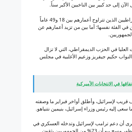
استطلاع لمركز بيو صدر في أبريل أظهر أن 84% من الديمقراطيين الذين تتراوح أعمارهم بين 18 و49 عاماً
ل، مقابل 57% من الجمهوريين في الفئة نفسها؛ أما بين من تزيد أعمارهم عن
 العليا في الحزب الديمقراطي، التي لا تزال
النواب حكيم جيفريز وزعيم الأغلبية في مجلس
قها في الانتخابات الأميركية
قريب لإسرائيل، وأطلق أواخر فبراير ما وصفته
سعى إليه رئيس وزراء إسرائيل، بنيمين نتنياهو.
 ترى أن دعم ترامب لإسرائيل وتدخله العسكري في
الشرق الأوسط يتعارض مع رؤيته “لإعطاء الأولوية لأمريكا”، أظهر مسح بيو أن 73% من الجمهوريين يثقون