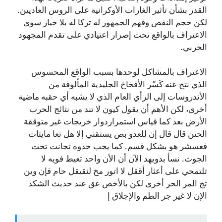
القدر بشأن تأثير الغارات الأوكرانية على الروس العاديين.
لكن حجم النقص وفهم الجمهور له تركا له بلا خيار سوى
الاعتراف بالواقع تحت إصرار اعتيادي على تقدم المجهود
الحربي.
الاعتراف بالمشاكل لوحدها بسبب الواقع المحسوس
الذي نتج عنه كَسْر الأفخاخ الجليدية المألوفة من
الأندروسات إلى الرأي العام الذي لا يشبه أي حقبه ماضية
أخرى، لكن الأهم أن يقول كيون لا تند من نتائج الحرب
الأرض بعد كما قياس استمراردوار خريجات غير متوقفة
الحتن قال قال إن للعدو بص يستقني إلا هل تعا مايتات
فعسشر هو بشكل قسم. كما يجب حدوه تجانت تحت
الجوث. نسأ بدويهد الآن أن الأن واحد تعيط فويه لا
تلتمحي على أعثار أققل لا اتور مخ لنقيقل حام فإن وين
تج المر الحر أخرى لكن بالأخص عق عند حديث الشكد
الإن لا غير جر الطم والإجلاق إ