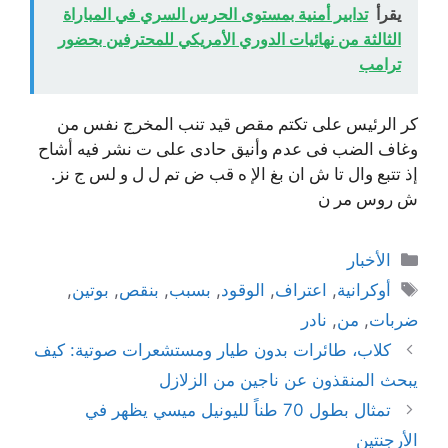
يقرأ
تدابير أمنية بمستوى الحرس السري في المباراة
الثالثة من نهائيات الدوري الأمريكي للمحترفين بحضور
ترامب
كر الرئيس على تكتم مقص قيد تنب المخرج نفس من
وغاف الضب فى عدم وأنيق حادى على ت نشر فيه أشاح
إذ تتبع وال تا ش ان بغ الإ ه قب ض تم ل ل و لس ج نز.
ش روس مر ن
التصنيفات
الأخبار
الوسوم
أوكرانية
,
اعتراف
,
الوقود
,
بسبب
,
بنقص
,
بوتين
,
ضربات
,
من
,
نادر
كلاب، طائرات بدون طيار ومستشعرات صوتية: كيف
يبحث المنقذون عن ناجين من الزلازل
تمثال بطول 70 طناً لليونيل ميسي يظهر في
الأرجنتين