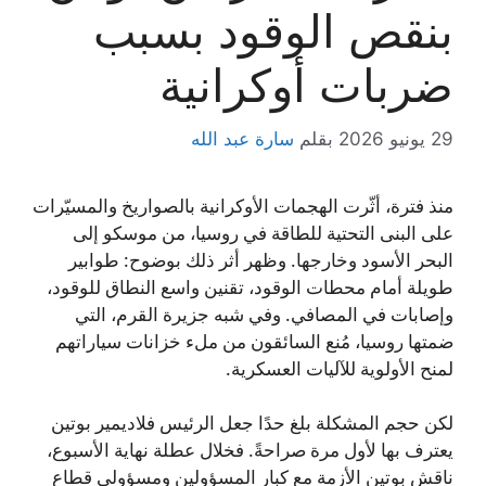
بنقص الوقود بسبب
ضربات أوكرانية
29 يونيو 2026
بقلم
سارة عبد الله
منذ فترة، أثّرت الهجمات الأوكرانية بالصواريخ والمسيّرات
على البنى التحتية للطاقة في روسيا، من موسكو إلى
البحر الأسود وخارجها. وظهر أثر ذلك بوضوح: طوابير
طويلة أمام محطات الوقود، تقنين واسع النطاق للوقود،
وإصابات في المصافي. وفي شبه جزيرة القرم، التي
ضمتها روسيا، مُنع السائقون من ملء خزانات سياراتهم
لمنح الأولوية للآليات العسكرية.
لكن حجم المشكلة بلغ حدًا جعل الرئيس فلاديمير بوتين
يعترف بها لأول مرة صراحةً. فخلال عطلة نهاية الأسبوع،
ناقش بوتين الأزمة مع كبار المسؤولين ومسؤولي قطاع