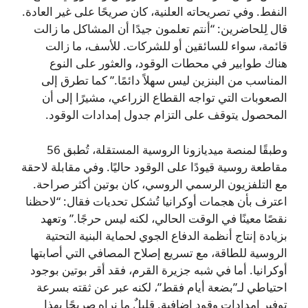
النفط. وفي تصريحاته العلنية، كان صريحًا على غير العادة.
قال لِلحاضرين: “أنتم تعلمون جيدًا أن المشاكل ما زالت
قائمة، سواء للسائقين أو للشركات. للأسف، ما زالت
هناك طوابير في محطات الوقود، والعثور على النوع
المناسب من البنزين ليس سهلاً دائمًا.” كما تطرق إلى
الصعوبات التي تواجه القطاع الزراعي، مشيرًا إلى أن
المحصول يتوقف على التزام جدول إمدادات الوقود.
وطبقًا لمنصة ميديازونا الروسية المستقلة، تُطبق 56
مقاطعة روسية قيودًا على الوقود حاليًا. وفي مقابلة لاحقة
مع التلفزيون الرسمي الروسي، كان بوتين أكثر صراحة.
اعترف بأن هجمات أوكرانيا تُشكل تحديات فقال: “لاحظنا
نقصًا معينًا في الوقت الحالي، لكنه ليس حرجًا.” وتعهد
بزيادة إنتاج أنظمة الدفاع الجوي لحماية البنية التحتية
الروسية للطاقة، مع تسريع إصلاح المصافي التي أصابتها
أوكرانيا. أما في شبه جزيرة القرم، فقد أقر بوتين بوجود
احتياطي لـ”بضعة أيام فقط”، لكنه عبر عن ثقته بسرعة
توفير إمدادات وقود إضافية. قليلٌ ما نراه صريحًا بهذا