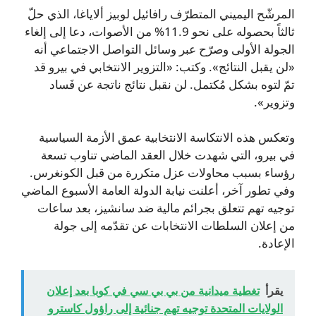
المرشّح اليميني المتطرّف رافائيل لوبيز ألاياغا، الذي حلّ
ثالثاً بحصوله على نحو 11.9% من الأصوات، دعا إلى إلغاء
الجولة الأولى وصرّح عبر وسائل التواصل الاجتماعي أنه
«لن يقبل النتائج». وكتب: «التزوير الانتخابي في بيرو قد
تمّ لتوه بشكل مُكتمل. لن نقبل نتائج ناتجة عن فَساد
وتزوير».
وتعكس هذه الانتكاسة الانتخابية عمق الأزمة السياسية
في بيرو، التي شهدت خلال العقد الماضي تناوب تسعة
رؤساء بسبب محاولات عزل متكررة من قبل الكونغرس.
وفي تطور آخر، أعلنت نيابة الدولة العامة الأسبوع الماضي
توجيه تهم تتعلق بجرائم مالية ضد سانشيز، بعد ساعات
من إعلان السلطات الانتخابات عن تقدّمه إلى جولة
الإعادة.
يقرأ
تغطية ميدانية من بي بي سي في كوبا بعد إعلان
الولايات المتحدة توجيه تهمٍ جنائية إلى راؤول كاسترو