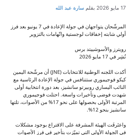
17 مايو 2026
بقلم
سارة عبد الله
المرشّحان يتواجهان في جولة الإعادة في 7 يونيو بعد فرز
أولي شابته إخفاقات لوجستية واتّهامات بالتزوير
رويترز والأسوشييتد برس
نُشِر في 17 مايو 2026
أكدت اللجنه الوطنية للانتخابات (JNE) أن مرشّحة اليمين
كيكو فوجيموري ستتنافس في جولة الإعادة الرئاسية مع
النائب اليساري روبيرتو سانشيز، بعد دورة انتخابية أولى
شهدت فوضى وتأخيرات واسعة. احتلت فوجيموري
المرتبة الأولى بحصولها على نحو 17% من الأصوات، تلتها
سانشيز بنحو 12%.
واعتَرفَت الهيئة المشرفة على الاقتراع بوجود مشكلات
في الجولة الأولى التي تميّزت بتأخير في فرز الأصوات