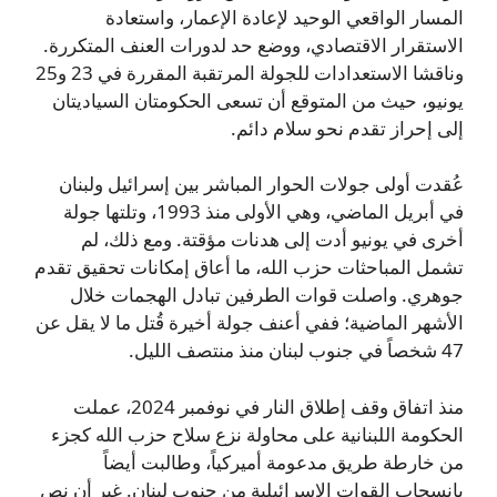
المسار الواقعي الوحيد لإعادة الإعمار، واستعادة
الاستقرار الاقتصادي، ووضع حد لدورات العنف المتكررة.
وناقشا الاستعدادات للجولة المرتقبة المقررة في 23 و25
يونيو، حيث من المتوقع أن تسعى الحكومتان السياديتان
إلى إحراز تقدم نحو سلام دائم.
عُقدت أولى جولات الحوار المباشر بين إسرائيل ولبنان
في أبريل الماضي، وهي الأولى منذ 1993، وتلتها جولة
أخرى في يونيو أدت إلى هدنات مؤقتة. ومع ذلك، لم
تشمل المباحثات حزب الله، ما أعاق إمكانات تحقيق تقدم
جوهري. واصلت قوات الطرفين تبادل الهجمات خلال
الأشهر الماضية؛ ففي أعنف جولة أخيرة قُتل ما لا يقل عن
47 شخصاً في جنوب لبنان منذ منتصف الليل.
منذ اتفاق وقف إطلاق النار في نوفمبر 2024، عملت
الحكومة اللبنانية على محاولة نزع سلاح حزب الله كجزء
من خارطة طريق مدعومة أميركياً، وطالبت أيضاً
بانسحاب القوات الإسرائيلية من جنوب لبنان. غير أن نص