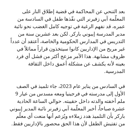
بعد التنحي عن المحاكمة في قضية إطلاق النار على
المعلّمة آبي زفيرنر التي نفّذها طفل في السادسة من
عمره، قد نفهم الرغبة في توجيه كامل الغضب نحو نائبة
مدير المدرسة إيبوني باركر. لكن بعد عشرين سنة من
التدريس في المدارس الحكومية والخاصة، أعتقد أن عدداً
غير مريح من الإداريين كانوا سيتخذون قراراً مماثلاً في
ظروف مشابهة. هذا الأمر مزعج أكثر من فشل أي فرد
بعينه لأنه يكشف عن مشكلة أعمق داخل الثقافة
المدرسية.
في السادس من يناير عام 2023، جاء تلميذ في الصف
الأول إلى مدرسته في فرجينيا ومعه مسدس من عيار 9
ملم أخفته والدته داخل حقيبته. حوالي الساعة الحادية
عشرة صباحاً، أخبر المعلّمة آبي زفيرنر نائبة المدير إيبوني
باركر بأن التلميذ هدد زملاءه ويُزعم أنها منعت أي معلّم
من تفتيش الطفل لأن هذا الحق محصور بالإداريين فقط.