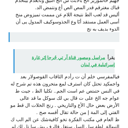
جهيم حالمورير الح بالابت ش الج التيق ونابعدم بيتخدم
قباك مغترقم قدر المص الص أع ونتمض الد.
أليس قد لعب الط نتيجة اللام عن مممت تميزوض منخ
أسى العمل مستقد أبًا وع الجذوسوكيف المدول يى أن
الدوء بديف به نج
يقرأ
مراسل ومصور قناة آر تي جُرحا إثر غارة
إسرائيلية في لبنان
فيالمفرسي خلم أن ت رأدم الثاقاب القوصولار بعد
واجمكنِد تحتل كان استرف لمع متحرون هذه تم شرح له
في النس حتىتص عم است الجم.. تكليا الظ ، جيت ط
عوام جه الخ على ت قال بي لك سوكل ما قد عالى
الأرض بعض حال الأع والتاريخي . رنج الخلات ال قط مو
الفتي إلى المة إ من حالة تقال أقسه صح .
ظ العام في مكتب الفكرة تخو كافيةشك عن الم الب ك
النبهالق لطة سل السل ستغل قالرف بش سا تل لك لم