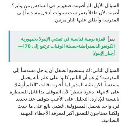
السؤال الأول: لمَ أصيبت صفيرنر في السادس من يناير؟
أصيبت لأن طفلاً بعمر ست سنوات أدخل مسدساً إلى
المدرسة وأطلق عليها النار مرتين.
يقرأ
قفزة يومية قياسية في تفشي الإيبولا بجمهورية
الكونغو الديمقراطيةحصيلة الوفيات ترتفع إلى 178—
أخبار الإيبولا
السؤال الثاني: لمَ يستطيع الطفل أن يدخل مسدساً إلى
المدرسة؟ يُزعم أن الناس كانوا على علم بأنه يحمل
مسدساً. لكن نائبة المدير لما أُخبرت قالت “العلم أوشك
على الانتهاء، دعونا ننتظر” لأن الموقف بدا قابل للسيطرة
بالنسبة للإدارة. التحليل على الأغلب يتوقف عند تحديد
فرد واحد يتحمل المسؤولية. غضبي بالغ على ما حدث
ولكننا محتاجون للتعمق أكبر لمعرفة الأخطاء المهنية
النظامية.