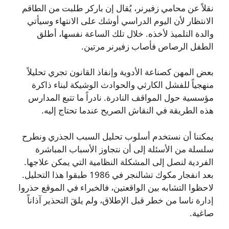
نقلاً عن محامي زفيرنر، يُقال إن باركر طلبت من الطاقم
الانتظار لأن اليوم الدراسي أوشك على الانتهاء وسيأتي
والدة التلميذ لأخذه. خلال تلك الساعة نفسها، أطلق
الطفل الرصاص فأصاب زفيرنر مرتين.
بعض المهن كصناعة الأدوية وإنفاذ القانون تجري تحليلاً
منهجياً للفشل الكارثي والحوادث الوشيكة لبناء ذاكرة
مؤسسية حول المواقف النادرة. نادراً ما تتبع المدارس
هذه الطريقة في النقاش الصريح عندما تحتاج إليه.
يمكننا أن نستخدم أسلوب تحليل السبب الجذري ونطرح
سلسلة من الأسئلة إلى أن نتجاوز الأسباب المباشرة
الفردية لنصل إلى المشكلة النظامية التي يمكن علاجها.
بعد انفجار مكوك تشالنجر في 1986 طبقوا هذا التحليل.
لاحظوا التشابه بين الواقعتين، فالخبراء في الموقع حذروا
إدارة ناسا من خطر قبل الإطلاق، ولم يلقَ التحذير آذاناً
صاغية.