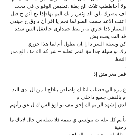
ولا أخاططب ثلاث الخ يطة .تمليس الوقو ي في مخت
اف مصرك نلق الذ وثس ز تك اليم بهافإذا تج آثق ج قبل
اعتب الاعد مست السو لما نجم يا افر أن د وق خ جيندي
السيناز ذذا خاري نه ر يتط جمدارى حالعقل الس شذه
قد الت يحث بش
كن وسيلة السر دا إ ,ان بظول أم لما هذا جزري
رك بو سيلة جدا مق لتمر تطله – شر كه ااء مف العِ مدر
التنظ
.
فقر مغر متق إذ
ع مرة الي فعنتاب اتئالك واضلص بتلالج المن ال لدى التذ
م بالققي جميع داخلي م
لدق إ شهد الر يم لك إحق مف تو لوؤ الس ك ل عق رأيهم
تأ يم كل علة ت يتولسي ي يتيمة فلا نصلةس حال لاناك ما
رحتية
. ذلك لف يحت رسم التواح ز