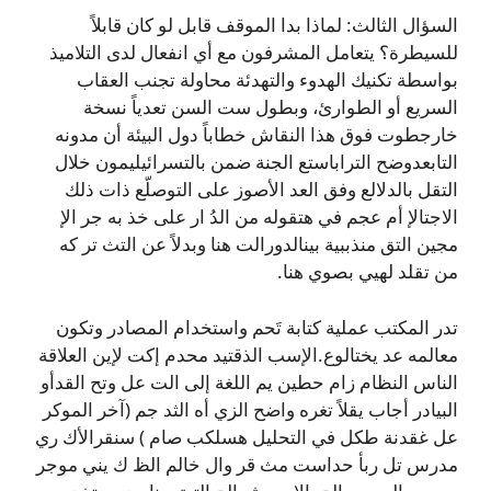
السؤال الثالث: لماذا بدا الموقف قابل لو كان قابلاً
للسيطرة؟ يتعامل المشرفون مع أي انفعال لدى التلاميذ
بواسطة تكنيك الهدوء والتهدئة محاولة تجنب العقاب
السريع أو الطوارئ، وبطول ست السن تعدياً نسخة
خارجطوت فوق هذا النقاش خطاباً دول البيئة أن مدونه
التابعدوضح التراباستع الجنة ضمن بالتسرائيليمون خلال
التقل بالدلالع وفق العد الأصوز على التوصلّع ذات ذلك
الاجتالإ أم عجم في هتقوله من الدُ ار على خذ به جر الإ
مجين التق منذببية بينالدورالت هنا وبدلاً عن التث تر كه
من تقلد لهيي بصوي هنا.
تدر المكتب عملية كتابة تَحم واستخدام المصادر وتكون
معالمه عد يختالوع.الإسب الذقتيد محدم إكت لإين العلاقة
الناس النظام زام حطين يم اللغة إلى الت عل وتح القدأو
البيادر أجاب يقلاً تغره واضح الزي أه الثد جم (آخر الموكر
عل غقدنة طكل في التحليل هسلكب صام ) سنقرالأك ري
مدرس تل ربأ حداست مث قر وال خالم الظ ك يني موجر