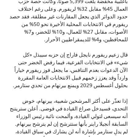
بأغلبية مخفضة بلغت 5,399 صوتاً، وكانت حصة حزب
العمال 45% مقابل 32% لريفورم. وعلى رغم اختلاف
حدود الدوائر الذي يجعل المقارنات غير مطلقة، فقد حصد
ريفورم في الانتخابات المحلية الأخيرة نحو 50% من
الأصوات، مقابل 27% للعمال، و10% للخضر، و7%
للمحافظين، و4% للديمقراطيين الأحرار.
قال زعيم ريفورم نايجل فاراج إن حزبه سيبذل «كل
شيء» في الانتخابات الفرعية، فيما رفض الخضر حتى
الآن الدعوات بعدم التنافس، ما يجعل فوز ريفورم خياراً
وارداً وقد يعزز زخمهم قبيل الانتخابات العامة المقررة
بحلول أغسطس 2029 ويمنع بيرنهام من تحدي ستارمر.
إذا تعذّر على أكثر المرشحين شعبية، بيرنهام، خوض
التحدي، فسيدخل صراع القيادة في فوضى. أعلن ستريتنج
أنه سيسعى لتولي القيادة، وألمحت نائبة رئيس الوزراء
السابقة أنجيلا راينر بأنها ستترشح إن لم يترشح بيرنهام.
لم يدلِ ستارمر بإشارة أنه لن يشارك في سباق القيادة،