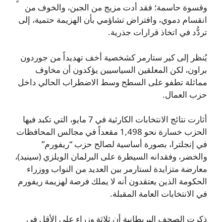
وقسوة حاسمة؛ فقد أدت مزيج من الجبن، والخوف من
انقسام دموي، وافتراض تشاؤمي بأن الهزيمة حتمية، إلى
تردُّد في اتخاذ قرارات جذرية.
يُنظر إلى كير ستارمر كشخصية أخف تهديداً من جوردون
براون، لكن المعلقين السياسيين يؤكدون أن مخاوف
مماثلة تطفو على السطح وسط الاضطراب الحالي داخل
حزب العمال.
أثارت نتائج الانتخابات الكارثية في 7 مايو، التي تكبد فيها
الحزب خسارة نحو 1,498 مقعداً في مجالس المحافظات
في إنجلترا، بصورة أساسية لصالح حزب “ريفورم”
والخضر، وفقدانه السيطرة على البرلمان الويلزي (سينيد)،
معارضة متزايدة لستارمر بين العديد من النواب ووزراء
الحكومة الذين يعتقدون أنه لا يملك فرصة لهزيمة ريفورم
في الانتخابات العامة المقبلة.
ذكرت الصحف البريطانية أن ثلاثة وزراء على الأقل في