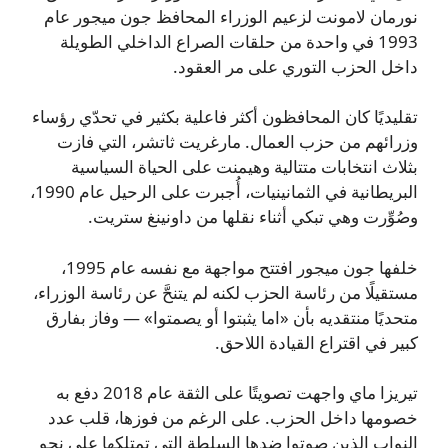
نورمان لامونت لزعيم الوزراء المحافظ جون ميجور عام
1993 في واحدة من حلقات الصراع الداخلي الطويلة
داخل الحزب التوري على مر العقود.
تقليديًا كان المحافظون أكثر فاعلية بكثير في تحدّي رؤساء
وزرائهم من حزب العمال. مارغريت ثاتشر، التي فازت
بثلاث انتخابات متتالية وهيمنت على الحياة السياسية
البريطانية في الثمانينيات، أُجبرت على الرحيل عام 1990،
وصُوِّرت وهي تبكي أثناء نقلها من داونينغ ستريت.
خلفها جون ميجور افتتح مواجهة مع نفسه عام 1995،
مستقيلًا من رئاسة الحزب لكنه لم يتنحَّ عن رئاسة الوزراء،
متحديًا منتقديه بأن «اما يثبتوا أو يصمتوا» — وفاز بفارق
كبير في اقتراع القيادة اللاحق.
تيريزا ماي واجهت تصويتًا على الثقة عام 2018 دفع به
خصومها داخل الحزب. على الرغم من فوزها، قلب عدد
النواب الذين صوتوا ضدها السلطة التي تمتلكها على نحو