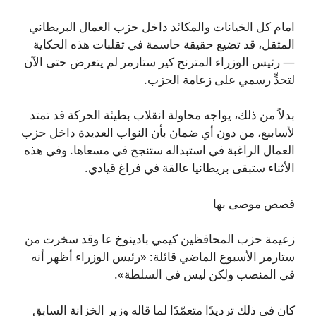
امام كل الخيانات والمكائد داخل حزب العمال البريطاني
المثقل، قد تضيع حقيقة حاسمة في تقلبات هذه الحكاية
— رئيس الوزراء المترنح كير ستارمر لم يتعرض حتى الآن
لتحدٍّ رسمي على زعامة الحزب.
بدلاً من ذلك، يواجه محاولة انقلاب بطيئة الحركة قد تمتد
لأسابيع، من دون أي ضمان بأن النواب العديدة داخل حزب
العمال الراغبة في استبداله ستنجح في مسعاها. وفي هذه
الأثناء ستبقى بريطانيا عالقة في فراغ قيادي.
قصص موصى بها
زعيمة حزب المحافظين كيمي بادينوخ عا وقد سخرت من
ستارمر الأسبوع الماضي قائلة: «رئيس الوزراء أظهر أنه
في المنصب ولكن ليس في السلطة».
كان في ذلك ترديدًا متعمّدًا لما قاله وزير الخزانة السابق