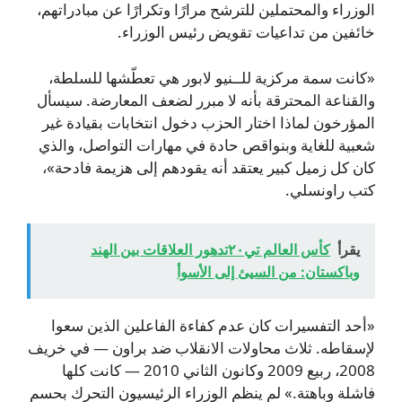
الوزراء والمحتملين للترشح مرارًا وتكرارًا عن مبادراتهم،
خائفين من تداعيات تقويض رئيس الوزراء.
«كانت سمة مركزية للــنيو لابور هي تعطّشها للسلطة،
والقناعة المحترقة بأنه لا مبرر لضعف المعارضة. سيسأل
المؤرخون لماذا اختار الحزب دخول انتخابات بقيادة غير
شعبية للغاية وبنواقص حادة في مهارات التواصل، والذي
كان كل زميل كبير يعتقد أنه يقودهم إلى هزيمة فادحة»،
كتب راونسلي.
يقرأ
كأس العالم تي٢٠تدهور العلاقات بين الهند
وباكستان: من السيئ إلى الأسوأ
«أحد التفسيرات كان عدم كفاءة الفاعلين الذين سعوا
لإسقاطه. ثلاث محاولات الانقلاب ضد براون — في خريف
2008، ربيع 2009 وكانون الثاني 2010 — كانت كلها
فاشلة وباهتة.» لم ينظم الوزراء الرئيسيون التحرك بحسمٍ