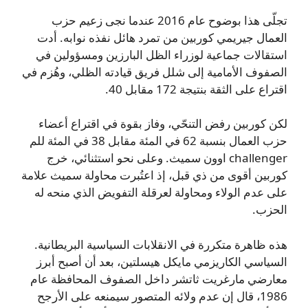
تجلّى هذا بوضوح عام 2016 عندما نجى زعيم حزب
العمال جيريمي كوربين من تمرد هائل نفذه نوابه. أدت
استقالات جماعية لوزراء الظل البارزين ومسؤولين في
الصفوف الأمامية إلى شلل فريق قيادته الظلي، وهُزم في
اقتراع على الثقة بنتيجة 172 مقابل 40.
لكن كوربين رفض التنحّي، وفاز بقوة في اقتراع أعضاء
حزب العمال بنسبة 62 في المئة مقابل 38 في المئة للم
challenger اوون سميث. وعلى نحو استثنائي، خرج
كوربين أقوى من ذي قبل، إذ اعتُبرت محاولة سميث علامة
على عدم الولاء ومحاولة لعرقلة التفويض الذي منحه له
الحزب.
هذه ظاهرة متكررة في الانقلابات السياسية البريطانية.
السياسي الكاريزمي مايكل هيسلتين، بعد أن أصبح أبرز
معارضي مارغريت ثاتشر داخل الصفوف المحافظة عام
1986، قال إن عدم ولائه المتصور سيمنعه على الأرجح