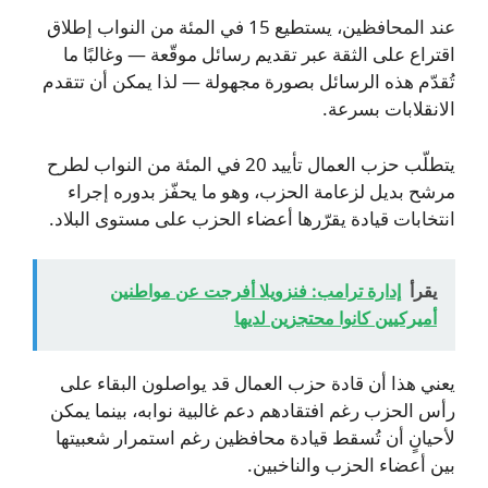
عند المحافظين، يستطيع 15 في المئة من النواب إطلاق
اقتراع على الثقة عبر تقديم رسائل موقّعة — وغالبًا ما
تُقدّم هذه الرسائل بصورة مجهولة — لذا يمكن أن تتقدم
الانقلابات بسرعة.
يتطلّب حزب العمال تأييد 20 في المئة من النواب لطرح
مرشح بديل لزعامة الحزب، وهو ما يحفّز بدوره إجراء
انتخابات قيادة يقرّرها أعضاء الحزب على مستوى البلاد.
يقرأ
إدارة ترامب: فنزويلا أفرجت عن مواطنين
أميركيين كانوا محتجزين لديها
يعني هذا أن قادة حزب العمال قد يواصلون البقاء على
رأس الحزب رغم افتقادهم دعم غالبية نوابه، بينما يمكن
لأحيانٍ أن تُسقط قيادة محافظين رغم استمرار شعبيتها
بين أعضاء الحزب والناخبين.