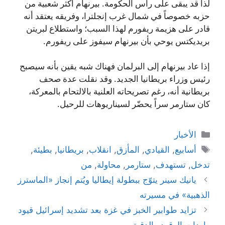
لذا قد يبقى على رأس الحكومة. بيرنهام أكثر شعبية من
حزبه خصوصاً في شمال غرب إنجلترا، وفريقه يعتقد أنه
قادر على هزيمة ريفورم لهذا السبب؛ واستطلاع لبريتن
بريديكتس يوحي بأن بيرنهام سيفوز على ريفورم.
إذا عاد بيرنهام إلى البرلمان فهناك شبه يقين بأنه سيصبح
رئيس وزراء بريطانيا الجديد. وقد نقلت عدة صحف
بريطانية أنه، رغم تصريحاته العلنية بالالتحام بالمعركة،
كان ستارمر سراً يحضّر لسيناريوهات للرحيل.
التصنيفات
الأخبار
الوسوم
أسابيع
,
القيادي
,
المأزق
,
انقلاب
,
بريطانيا
,
بطيئة
,
تدخل
,
تستهدف
,
ستارمر
,
محاولة
,
من
يانيك سينر يتوّج ببطولة إيطاليا ويُتم إنجاز «الماسترز
الذهبية» في مسيرته
تزايد طوابير الخبز في غزة بعد تشديد إسرائيل قيود