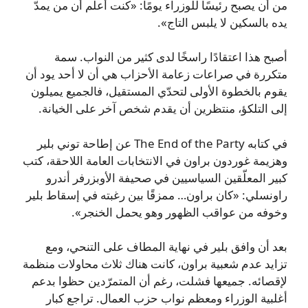
من أن يصبح رئيسًا للوزراء يومًا: «كنت أعلم أن من يمدّ
يده بالسكين لا يلبس التاج».
أصبح هذا اعتقادًا راسخًا لدى كثير من النواب. سمة
متكررة في صراعات زعامة الأحزاب هي أن لا أحد يود أن
يقوم بالخطوة الأولى لتحدّي المستقيل، فالجميع يميلون
إلى التلكؤ، منتظرين أن يقدم شخص آخر على الخيانة.
في كتابه The End of the Party عن إطاحة توني بلير
وهزيمة غوردون براون في الانتخابات العامة اللاحقة، كتب
كبير المعلّقين السياسيين في صحيفة الأوبزرفر أندرو
راونسلي: «كان براون… ممزقًا بين رغبته في إسقاط بلير
وخوفه من عواقب الظهور وهو يحمل الخنجر».
بعد أن وافق بلير في نهاية المطاف على التنحي، ومع
تزايد عدم شعبية براون، كانت هناك ثلاث محاولات منظمة
لإقصائه. جميعها فشلت، رغم أن المتمرّدين حظوا بدعم
أغلبية الوزراء ومعظم نواب حزب العمال. تراجع كبار