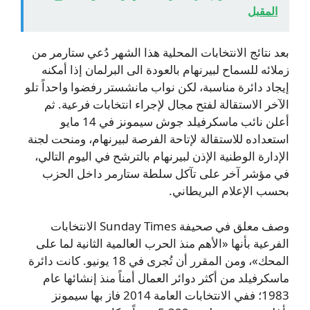
المقبل
بعد نتائج الانتخابات المحلية هذا الشهر دُعي ستارمر من
زملائه للسماح لبيرنهام بالعودة الى البرلمان إذا أمكنه
إيجاد دائرة مناسبة، لكن نواب مانشستر رفضوا واحداً تلو
الآخر الاستقالة لفتح مجال لإجراء انتخابات فرعية. ثم
أعلن نائب ماسكرفيلد جوش سيمونز في 14 مايو
استعداده للاستقالة لإتاحة الفرصة لبيرنهام، ومنحت لجنة
الإدارة الوطنية الإذن لبيرنهام بالترشح في اليوم التالي،
في مؤشر آخر على تآكل سلطة ستارمر داخل الحزب
بحسب الإعلام البريطاني.
وصف معلق في صحيفة Sunday Times الانتخابات
الفرعية بأنها «الأهم منذ الحرب العالمية الثانية لما على
المحك»، ومن المقرر أن تُجرى في 18 يونيو. كانت دائرة
ماسكرفيلد من أكثر دوائر العمال أمناً منذ إنشائها عام
1983؛ ففي الانتخابات العامة 2014 فاز بها سيمونز