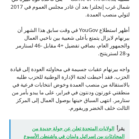
شمال غرب إنجلترا بعد أن غادر مجلس العموم في 2017
لتولي منصب العمدة.
أظهر استطلاع YouGov في وقت سابق هذا الشهر أن
بيرنهام لايزال يتمتع بأعلى شعبية بين ناخبي العمال
والجمهور العام، بصافي تفضيل +4 مقابل -46 لستارمر
و‑28 لستريتنج.
واجه بيرنهام عقبات جسيمة في محاولته العودة إلى قيادة
الحزب. فقد أحبطت لجنة الإدارة الوطنية للحزب طلبه
بالاستقالة من منصب العمدة وخوض انتخابات فرعية في
منطقتي غورتون ودنتون في فبراير، على ما يبدو بأمر من
ستارمر. انتهى السباق حينها بوصول العمال إلى المركز
الثالث خلف الخضر وريفورم.
يقرأ
الولايات المتحدة تعلن عن جولة جديدة من
المحادثات بين إسرائيل ولبنان في واشنطن الأسبوع