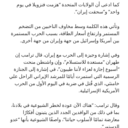
كما ادعى أن الولايات المتحدة “هزمت فنزويلا في يوم
واحد” و”سحقت إيران”.
وتأتي هذه الكلمة وسط مخاوف الناخبين من التضخم
المستمر وارتفاع أسعار الطاقة، بسبب الحرب المستمرة
بين أمريكا وإسرائيل من جهة وإيران من جهة أخرى.
وفي إشارة وجيزة إلى الحرب مع إيران، قال ترامب إن
طهران “مستعدة للاستسلام”، وإن واشنطن منحت
“أسبوع إجازة لعزاء لأننا طيبون”، في إشارة إلى الجنازة
الرسمية التي استمرت أيامًا للمرشد الإيراني الراحل علي
خامنئي، الذي قُتل في ضربة في اليوم الأول من الحرب
الأمريكية الإسرائيلية.
وقال ترامب: “هناك الآن عودة لخطر الشيوعية في بلادنا،
بما في ذلك من الوافدين الجدد الذين يتبنون أفكارًا
معارضة تمامًا لأسلوب حياتنا”، واصفًا الشيوعية بأنها “عدو
الدستور”.