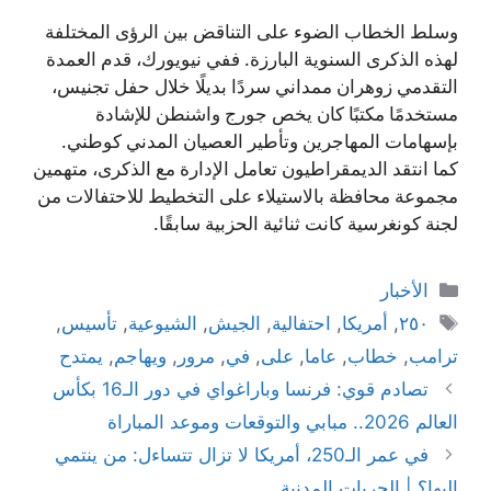
وسلط الخطاب الضوء على التناقض بين الرؤى المختلفة
لهذه الذكرى السنوية البارزة. ففي نيويورك، قدم العمدة
التقدمي زوهران ممداني سردًا بديلًا خلال حفل تجنيس،
مستخدمًا مكتبًا كان يخص جورج واشنطن للإشادة
بإسهامات المهاجرين وتأطير العصيان المدني كوطني.
كما انتقد الديمقراطيون تعامل الإدارة مع الذكرى، متهمين
مجموعة محافظة بالاستيلاء على التخطيط للاحتفالات من
لجنة كونغرسية كانت ثنائية الحزبية سابقًا.
التصنيفات
الأخبار
الوسوم
٢٥٠
,
أمريكا
,
احتفالية
,
الجيش
,
الشيوعية
,
تأسيس
,
ترامب
,
خطاب
,
عاما
,
على
,
في
,
مرور
,
ويهاجم
,
يمتدح
تصادم قوي: فرنسا وباراغواي في دور الـ16 بكأس
العالم 2026.. مبابي والتوقعات وموعد المباراة
في عمر الـ250، أمريكا لا تزال تتساءل: من ينتمي
إليها؟ | الحريات المدنية