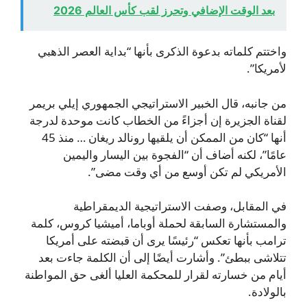
بعد الوقت الإضافي وتحرز لقب كأس العالم 2026
واختتم كلماته بدعوة الذكرى بأنها “بداية العصر الذهبي
لأمريكا”.
من جانبه، قال الخبير الاستراتيجي الجمهوري إيلي بريمر
لقناة الجزيرة إن أجزاءً من الخطاب كانت موحدة لدرجة
أنها “كان من الممكن أن يلقيها رونالد ريغان … منذ 45
عامًا”، لكنه أضاف أن “الفجوة بين اليسار واليمين
الأمريكي لم تكن أوسع من أي وقت مضى”.
في المقابل، وصفت الاستراتيجية الديمقراطية
والمستشارة السابقة لحملة أوباما، أميشيا كروس، كلمة
ترامب بأنها تعكس “رئيسًا يرى أن قبضته على أمريكا
تتلاشى ببطئ”. وأشارت أيضًا إلى أن الكلمة جاءت بعد
أيام من خسارته لقرار للمحكمة العليا ألغى حق المواطنة
بالولادة.