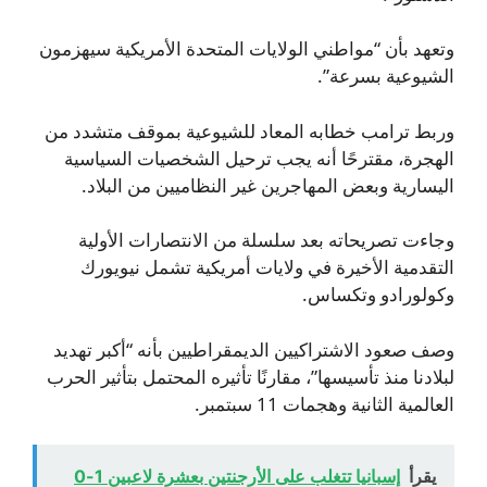
وتعهد بأن “مواطني الولايات المتحدة الأمريكية سيهزمون
الشيوعية بسرعة”.
وربط ترامب خطابه المعاد للشيوعية بموقف متشدد من
الهجرة، مقترحًا أنه يجب ترحيل الشخصيات السياسية
اليسارية وبعض المهاجرين غير النظاميين من البلاد.
وجاءت تصريحاته بعد سلسلة من الانتصارات الأولية
التقدمية الأخيرة في ولايات أمريكية تشمل نيويورك
وكولورادو وتكساس.
وصف صعود الاشتراكيين الديمقراطيين بأنه “أكبر تهديد
لبلادنا منذ تأسيسها”، مقارنًا تأثيره المحتمل بتأثير الحرب
العالمية الثانية وهجمات 11 سبتمبر.
يقرأ
إسبانيا تتغلب على الأرجنتين بعشرة لاعبين 1-0