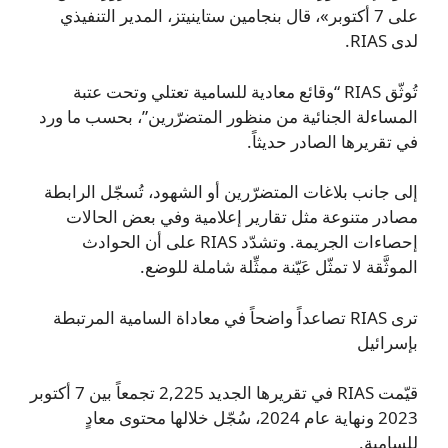
على 7 أكتوبر»، قال بنجامين ستاينيتز، المدير التنفيذي
لدى RIAS.
تُوثّق RIAS “وقائع معادية للسامية تعتلي وتحت عتبة
المساءلة الجنائية من منظور المتضرّرين”، بحسب ما ورد
في تقريرها الصادر حديثاً.
إلى جانب بلاغات المتضرّرين أو الشهود، تُسجّل الرابطة
مصادر متنوعة مثل تقارير إعلامية وفي بعض الحالات
إحصاءات الجريمة. وتشدّد RIAS على أن الحوادث
الموثَّقة لا تمثّل عَيّنة ممثِّلة شاملة للوضع.
ترى RIAS تصاعداً واضحاً في معاداة السامية المرتبطة
بإسرائيل
قيّمت RIAS في تقريرها الجديد 2,225 تجمعاً بين 7 أكتوبر
2023 ونهاية عام 2024، سُجّل خلالها محتوى معادٍ
للسامية.