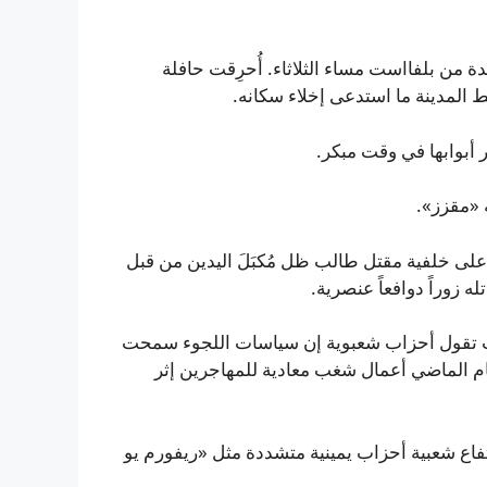
ة من بلفااست مساء الثلاثاء. أُحرِقت حافلة
لمدينة ما استدعى إخلاء سكانه.
أبوابها في وقت مبكر.
 «مقزز».
على خلفية مقتل طالب ظل مُكبَلَ اليدين من قبل
ه زوراً دوافعاً عنصرية.
ث تقول أحزاب شعبوية إن سياسات اللجوء سمحت
ام الماضي أعمال شغب معادية للمهاجرين إثر
اع شعبية أحزاب يمينية متشددة مثل «ريفورم يو