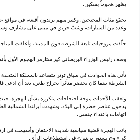
يظهر هجوماً بسكين.
تجمّع مئات المحتجين، وكثير منهم يرتدون أقنعة، في مواقع عد
وعدد من السيارات، وشبّ حريق في مبنى على مشارف وسط ا
حلّقت مروحيات تابعة للشرطه فوق المدينة، وأغلقت المتاجر 
وصف رئيس الوزراء البريطاني كير ستارمر الهجوم الأول بأنه
تأتي هذه الحوادث في سياق توتر متصاعد بالمملكة المتحدة 
الشرطة بينما كان يحتضر متأثراً بجراح طعن، بعد أن ادعى قاتل
وتعقب الأحداث موجة احتجاجات متكررة بشأن الهجرة، حي
بدخول عناصر خطرة إلى البلاد. وشهدت أيرلندا الشمالية الع
اتهامات باعتداء جنسي.
باتت الهجرة قضية سياسية شديدة الاحتقان وأسهمت في ارتف
كي» و«ريستور بريتين» في استطلاعات الرأي.