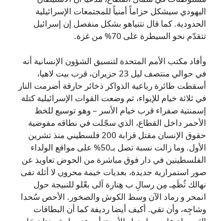
اليهودي سيشكل حزاماً أمنياً للمجتمعات الإسرائيلية
الحدودية. كما قال نتنياهو بشكل منفصل إن إسرائيل
تتقدّم نحو السيطرة على 70% من غزة.
وأفاد مكتب الأمم المتحدة لتنسيق الشؤون الإنسانية أنه
في حوالي منتصف ليل 23 حزيران، قرب بيت لاهيا،
أسقطت طائرة رباعية الذواكر ذخائر حارقة أضرمت النار
في ثلاثة خيام للإيواء، ثم وضعت القوات الإسرائيلية كتلة
إسمنتية صفراء قرب خيام الأسر – وهو توسيع للخط
الأحمر داخل القطاع، الذي سجّلت في نطاقه مفوضية
حقوق الإنسان مقتل قرابة 200 فلسطيني منذ تشرين
الأول. وما زالت نسبة تصل بـ50% على مواقع الولداء
الفلسطينين في دار فوق مباشرة من الحوض تعاويذ عن
صور استمرارية جديدة، بعديات خيمة محروں لا أثلة تفى
نهالك ثُظَمِـ مِن رسالِ ب هِنارة آلى بعْلو للنبيجة حول
انمحر و رماد الآن وسط الكوش والصخور. الأحص سُحدا
وشاجِه، وأن تقي. أكيف أيضا رديفة كما أن البطاقات