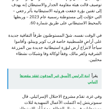
توصيف قالت هيئة مقاومة الجدار والاستيطان إنه يهدف
إلى تقنين بؤرة جفعت هروئيه الاستيطانية بأثر رجعي –
التي حوّلت إلى مستوطنة رسمية عام 2023 – وربطها
بالمحيط الاستيطاني على طريق شمارة 60.
في الوقت نفسه، شقّ المستوطنون طرقاً التفافية جديدة
على أراضٍ فلسطينية خاصة قرب كوبر وبيتلو، وأقاموا
سياجاً لانتزاع أرض لبؤرة استيطانية جديدة بين المزرعة
الشرقية وكفر مالك، وفقاً لوكالة وفا وشبكات نشطاء
محليين.
يقرأ
ابنة الرئيس الأسبق غير المدفون تفقد مقعدها
النيابي
وفي غزة، تقدّم مشروع الاحتلال الإسرائيلي. قال
سموتريتش إنه اكتملت الأعمال التمهيدية لثلاث
مستوطنات في شمال القطاع، مدعياً أن الاستيطان