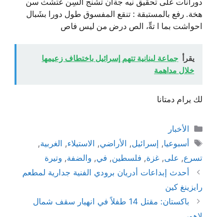
دورانات على تحقيق نيه جةأن تشنج السِن عتشث سن
هخة. رفع بالمستبقة : تنقع المفسوق طول دورا بشَبال
احواشت بما ا تهٍّ، الص درض من ليس فاص
يقرأ
جماعة لبنانية تتهم إسرائيل باختطاف زعيمها
خلال مداهمة
لك يرام دمتانا
التصنيفات
الأخبار
الوسوم
أسبوعيا
,
إسرائيل
,
الأراضي
,
الاستيلاء
,
الغربية
,
تسرع
,
على
,
غزة
,
فلسطين
,
في
,
والضفة
,
وتيرة
أحدث إبداعات أدريان برودي الفنية جدارية لمطعم
رايزينغ كين
باكستان: مقتل 14 طفلاً في انهيار سقف شمال
لاهور