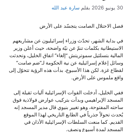
30 يونيو 2026
بقلم
سارة عبد الله
فصل الاحتلال الصامت يتجسّد على الأرض
في بداية الشهر، تحدّث وزراء إسرائيليون عن مشاريعهم
الاستيطانية بكلمات تنمّ عن نيّة واضحة، حيث أعلن وزير
المالية بتسلئيل سموتريتش “إلغاء” اتفاق الخليل، وتحدثت
وسائل إعلام إسرائيلية عن نية الحكومة لـ”ضم صامت”
لقطاع غزة. لكن هذا الأسبوع، بدأت هذه الرؤية تتحوّل إلى
واقع ملموس على الأرض.
ففي الخليل، أدخلت القوات الإسرائيلية آليات ثقيلة إلى
المسجد الإبراهيمي وبدأت بتركيب عوارض فولاذية فوق
ساحته المفتوحة، وهو تغيير بنيوي قال مدير المسجد إنه
يُحدث تحولاً جذرياً في الطابع التاريخي لهذا الموقع
القديم. كما منعت السلطات الإسرائيلية الأذان في
المسجد لمدة أسبوع ونصف.