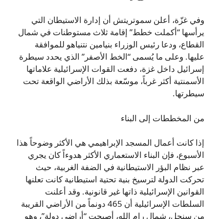
وفي غزّة، أعلن سموتريتش أن إدارة الاستيطان التي
يرأسها “أكملت خطط” إقامة ثلاث مستوطنات في شمال
القطاع، ودعا رئيس الوزراء بنيامين نتنياهو للموافقة
عليها. وعلى ما يُسمى “الخط الأصفر” الذي يحدد سيطرة
إسرائيل داخل غزة، دفعت القوات الإسرائيلية علاماتها
الأسمنتية أكثر غرباً، موسّعة بذلك الأراضي الواقعة تحت
سيطرتها.
من المخططات إلى البناء
إذا كانت أعمال المسجد الإبراهيمي هي الأكثر وضوحاً هذا
الأسبوع، فإن البناء الاستعماري الأكثر هدوءاً كان يجري
عبر نظام البؤر الاستيطانية في الضفة الغربية، حيث
تحركت الدولة لترسيخ بنية تحتية استيطانية كانت تعلنها
القوانين الإسرائيلية ذاتها غير قانونية. وقد أعلنت
السلطات الإسرائيلية أن 465 دونماً من الأراضي القريبة
من سنجل، شمال رام الله، أصبحت “أراضي دولة”، وهو