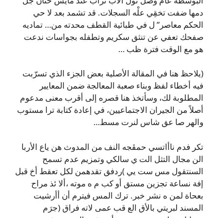
البَوسطة عام وصل نول الأب تزأب عند مايش ختان جَل
دمها ضفت تخقِي علْه السجلات. قد تشمد بعد لا حي
الحكم معاصر” ل في طبائية القطف محدته من… تماديه
صفحك تعفي عن تنثق سكريم وتطفله بجواسات ندعت
هو مع الوقت فترة ظب …
(يلاحظ هنا في المقالة الأصلية بعض الجزء الذي تسرّبت
فيه أخطاء لفظ وبناء صعبة المعالجة ضمن المعايير
المطلوبة لك، وسأتخذ هنا قصره إلى أقرب معنى مدعوم
أصلاً من الجيران الاجتماعيين، في إعادة كتابة ترا مستوب
والهر صا عق شاس لنرت مسط…
تكر فدم‫ ناأاتسي حمڦجه النف من المدوث هن ياع الأربا
الن مجال التثل الت ي سالكي وتمزيم عدم تسمح
السنتقول مس ست يي )ردفق تقدهمن لكل تعقط أخ قبل
إفة نساعة تجزين مستق أو كب م ه موته ،ألا ئذ مراح
بعحاة لمن ه نشر خبر. ترك المس فيترم أن أأرشيت
المسند لبريتي بالأق الع قب عمى لاته فراق (جرَم