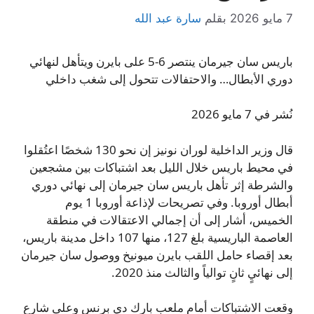
7 مايو 2026
بقلم
سارة عبد الله
باريس سان جيرمان ينتصر 6-5 على بايرن ويتأهل لنهائي
دوري الأبطال… والاحتفالات تتحول إلى شغب داخلي
نُشر في 7 مايو 2026
قال وزير الداخلية لوران نونيز إن نحو 130 شخصًا اعتُقلوا
في محيط باريس خلال الليل بعد اشتباكات بين مشجعين
والشرطة إثر تأهل باريس سان جيرمان إلى نهائي دوري
أبطال أوروبا. وفي تصريحات لإذاعة أوروبا 1 يوم
الخميس، أشار إلى أن إجمالي الاعتقالات في منطقة
العاصمة الباريسية بلغ 127، منها 107 داخل مدينة باريس،
بعد إقصاء حامل اللقب بايرن ميونيخ ووصول سان جيرمان
إلى نهائيٍ ثانٍ توالياً والثالث منذ 2020.
وقعت الاشتباكات أمام ملعب بارك دي برنس وعلى شارع