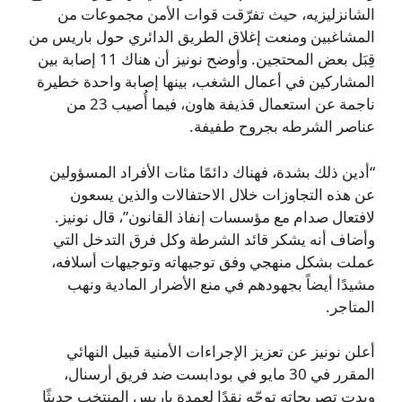
الشانزليزيه، حيث تفرّقت قوات الأمن مجموعات من
المشاغبين ومنعت إغلاق الطريق الدائري حول باريس من
قِبَل بعض المحتجين. وأوضح نونيز أن هناك 11 إصابة بين
المشاركين في أعمال الشغب، بينها إصابة واحدة خطيرة
ناجمة عن استعمال قذيفة هاون، فيما أُصيب 23 من
عناصر الشرطه بجروح طفيفة.
“أدين ذلك بشدة، فهناك دائمًا مئات الأفراد المسؤولين
عن هذه التجاوزات خلال الاحتفالات والذين يسعون
لافتعال صدام مع مؤسسات إنفاذ القانون”، قال نونيز.
وأضاف أنه يشكر قائد الشرطة وكل فرق التدخل التي
عملت بشكل منهجي وفق توجيهاته وتوجيهات أسلافه،
مشيدًا أيضاً بجهودهم في منع الأضرار المادية ونهب
المتاجر.
أعلن نونيز عن تعزيز الإجراءات الأمنية قبيل النهائي
المقرر في 30 مايو في بودابست ضد فريق أرسنال،
وبدت تصريحاته توجّه نقدًا لعمدة باريس المنتخب حديثًا