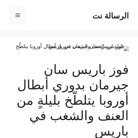
نتقل
لى
الرسالة نت
القائمة
لمحتوى
فوز باريس سان
جيرمان بدوري أبطال
أوروبا يتلطّخ بليلةٍ من
العنف والشغب في
باريس