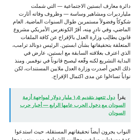
دائرة معارف ابستين الاجتماعية — التي شملت
مليارديرات ومشاهير وساسة — وظروف وفاته أثارت
شكوكاً وفضولاً مستمرين طوال السنوات الماضية. العام
الماضي، وفي نادرٍ مِنه، أقرّ الكونغرس الأمريكي مشروع
قانون يطالِب وزارة العدل بالإفراج عن كافة الملفات
المتعلقة بتحقيقاتها بشأن ابستين. الرئيس دونالد ترامب،
الذي اعترف بعلاقته السابقة مع ابستين، عارض في
البداية التشريع لكنه وقّعه ليصبح قانوناً في نوفمبر. ومنذ
ذلك الحين أصدرت وزارة العدل ملايين المستندات، لكن
نواباً تساءلوا عن مدى اكتمال الإفراج.
يقرأ
دول تتعهد بتقديم ١٫٥ مليار دولار لمواجهة أزمة
السودان مع دخول الحرب عامها الرابع — أخبار حرب
السودان
النواب يجرون أيضاً تحقيقاتهم المستقلة، حيث استدعوا
عدة مسؤولين سابقين وحاليين للشهادة، ومن بينهم زوجا