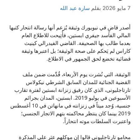
7 مايو 2026
بقلم
سارة عبد الله
أصدر قاضٍ في نيويورك وثيقة يُزعم أنها رسالة انتحار كتبها
المالي الفاسد جيفري ابستين، فأُتِيحت للاطلاع العام
بعدما طالب بها الصحيفة. القاضي الفيدرالي كينيث
كاراس لم يَحكم على صحة الوثيقة؛ بل اعتبرها وثيقة
قضائية تخضع لحق الجمهور في الاطلاع.
الوثيقة، التي نُشرت يوم الأربعاء، قُدِّمت ضمن ملف
القضية الجنائية للمدان السابق الشرطي نيكولاس
تارتاجليونى، الذي كان رفيق زنزانة ابستين لفترة تقارب
الأسبوعين في يوليو 2019. ابستين، المدان بجرائم
جنسية، وُجد ميتاً في زنزانته في مانهاتن في 10 أغسطس
2019 بينما كان ينتظر محاكمته بتهم الاتجار الجنسي؛
واعتبرت السلطات موته انتحاراً.
محامو تارتاجليونى قالوا إن موكلهم عثر على المذكرة