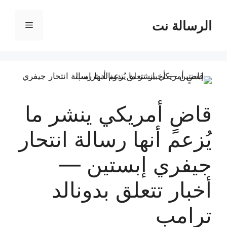
نتقل
لى
الرسالة نت
القائمة
لمحتوى
قاضٍ أمريكي ينشر ما
يُزعم أنها رسالة انتحار
جيفري إبستين —
أخبار تتعلق بدونالد
ترامب