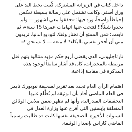
داخل كتاب في الزنزانة المشتركة. كُتبت بخط اليد على
ورق أصفر، وكانت تشتمل على رسالة بسيطة تعكس
إحباطاً واضحاً، ورد فيها: «حققوا معي لشهور — ولم
يجدوا شيئاً!!! فنتجت عنها اتهامات عمرها 15 سنة»، ثم
تابعت: «من الممتع أن تختار وقتك لتوديع الدنيا. تريدون
مني أن أفجر نفسي بالبكاء!! لا متعة — لا تستحق!!»
تارتاجليونى، الذي يقضي أربع حكم مؤبد متتالية بتهم قتل
مرتبطة بالمخدرات، كان قد أشار سابقاً لوجود هذه
المذكرة في مقابلة إذاعية.
اهتمام الرأي العام تجدد بعد تقرير لصحيفة نيويورك تايمز
في العام الماضي أفاد بأن الوثيقة لم تُطَّلع عليها
التحقيقات الفيدرالية، وأنها لم تظهر ضمن ملايين الوثائق
المتعلقة بإبستين التي أفرج عنها وزارة العدل في
السنوات الأخيرة. الصحيفة نفسها كانت قد طالبت رسمياً
القاضي كاراس بإصدار الوثيقة.