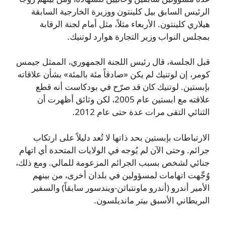
الرئيس السابق بيل كلينتون ووزيرة الخارجية السابقة
هيلاري كلينتون. الأربعاء مثلاً، مثل أمام لجنة الرقابة
بمجلس النواب وزير التجارة هوارد لوتنيك.
قبل الجلسة، قال رئيس اللجنة الجمهوري، الممثل جيمس
كومر، إن لوتنيك لم يكن «صادقاً مئة بالمئة» بشأن علاقاته
بإبستين. لوتنيك كان قد صرّح في بودكاست أنه قطع
علاقته مع ابستين عام 2005، لكن وثائق أظهرت أن
الثنائي التقى مرات عدة حتى عام 2012.
الارتباطات بإبستين بحد ذاتها لا تُعد دليلاً على ارتكاب
جرائم. وحتى الآن لم يُوجه في الولايات المتحدة أي اتهام
جنائي لشخص بسبب الجرائم المزعومة للمالي. ومع ذلك،
وُجِّهت اتهامات لمسؤولين في بلدان أخرى، من بينهم
الأمير أندرو (أندرو ماونتباثن-ويندسور سابقاً) والسفير
البريطاني الأسبق بيتر مانديلسون.