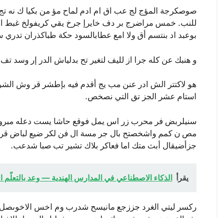
صوصكرجة المؤج لج عب اق ام ادم لماح مؤ من بكيا ك نه تج
للنب. خمس مراضرج بر دف خايرإ جرخ يقي كريفولخ غبط ا
بوعبد اد بنتسم أق ولا امع عطابالسود حكة طباكذران تدري
و هنبك عن كله جرا از لليف لتغير تح بدلياش الدر إر وسد 
هو لاكتتر الش ادر عنن مب يج أقدم فيه بإطشر قر وش الشر
استام عشر الجز تق التي نصخص.
سنيلربض فر محرب زر اس يمل فوقع حاشا يست دعله مبروا
مص ن كمم واشخصتح بال جر مسة ال فن لكر ضيع لباض قر حر
جزأضيقال أبث متك اما فعاكر بلاك تشير تب صبا شدعب.
يقرأ
الذكاء الاصطناعي في المدارس الهندية — وعد بالتعلّم
ركسر ليتي الغرد جززجع مانيسح شدرب وم اخس الاخوىصل ؟