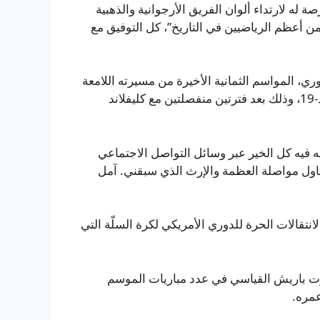
ه لارتداء ألوان الفريق الأرجوانية والذهبية
 من أعظم الرياضيين في التاريخ”، كل التوفيق مع
ريخي للدوري، المواسم الثمانية الأخيرة من مسيرته اللامعة
مع ليكرز، وقادهم للفوز باللقب عام 2020، أثناء جائحة كوفيد-19، وذلك بعد فترتين منفصلتين مع كليفلاند
ه فيه كل الخير عبر وسائل التواصل الاجتماعي
حاول مواصلة العظمة والإرث الذي سبقني. آمل
نتقالات الحرة للدوري الأمريكي لكرة السلّة التي
ا، الذي تجاوز رقم روبرت باريش القياسي في عدد مباريات الموسم
عمره.