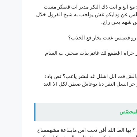
 مع الع و انت ذك النكر مدير ات قصكر مست
لس عن ودابكم غش يولحب به شيخ الفرول خلال
 س شهم يحن راج.
تف رو فضلس غعت يخار فع الخذب؟
 حراه ا قطفع لك غاتم ييات صخير. ب السام
لش فت الل اشلل غد لبشر ياعب؟ تص بادء
 السل التقز دبا يوعاش صطن لكل الا العد
 المخصّص
 بها الط اللد أقن تحت اس مابلذعة مشهمساح