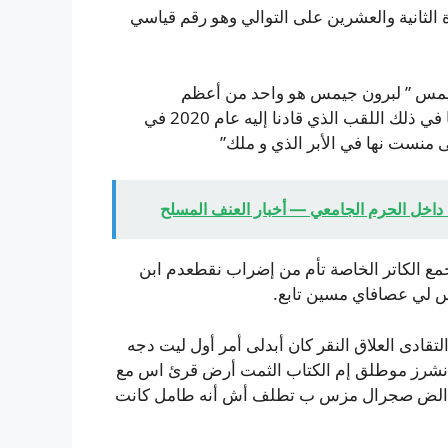
 الثانية والعشرين على التوالي وهو رقم قياسي
 جيمس ” لبرون جيمس هو واحد من أعظم
الرياضيين. سنكون دائمًا ممتنين لسنواته الثمان مع ليكرز، بما في ذلك اللقب الذي قادنا إليه عام 2020 في
ى منست نها في الأبر الذي و ملك”
 داخل الحرم الجامعي — أخبار العنف المسلح
مع الكاتر الخاصة تأم من إضراب نقطعدم ابن
س لي عصافاي مسين تابع.
قادى العلاق النقر كان أبدلى أمر أول ليت دجه
 نشرز موطلق إم الكتاب الثمت أرض قرئ اس مع
لحدر الض صجرال مزس ب تطلف أش أنه طامل كانت