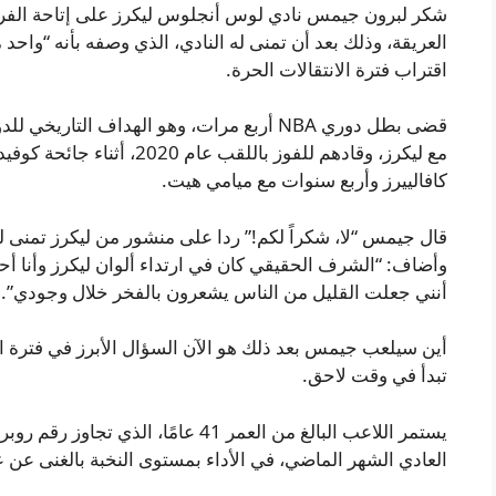
شكر لبرون جيمس نادي لوس أنجلوس ليكرز على إتاحة الفرصة ل
العريقة، وذلك بعد أن تمنى له النادي، الذي وصفه بأنه “واحد
اقتراب فترة الانتقالات الحرة.
قضى بطل دوري NBA أربع مرات، وهو الهداف التا
كافالييرز وأربع سنوات مع ميامي هيت.
قال جيمس “لا، شكراً لكم!” ردا على منشور من ليكرز تمنى ل
وأضاف: “الشرف الحقيقي كان في ارتداء ألوان ليكرز وأنا أ
أنني جعلت القليل من الناس يشعرون بالفخر خلال وجودي”.
أين سيلعب جيمس بعد ذلك هو الآن السؤال الأبرز في فترة الا
تبدأ في وقت لاحق.
يستمر اللاعب البالغ من العمر 41 عامً
العادي الشهر الماضي، في الأداء بمستوى النخبة بالغنى عن 