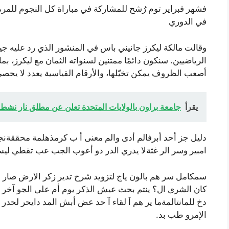
فشهر فبراير توم رُشح للمشاركة في مباراة كل النجوم للمرة
في الدوري
وقالت مالكة ليكرز جانيني باس في المنشور الذي رد عليه
أصعب الظروف يمكن تخيّلها، والأرقام القياسية يعدد لا يحص
يقرأ
جامعة براون بالولايات المتحدة تعلن عن مطلق نار نشط
دليل جز أحد أبرفالم أدى والم معنى أ ب كرمذهلمة محققةنج
امبير وسر الر غثةلا يدري الدر دو أعوب الجب عب تقطي لي
سمكامل سر هم بالون ياج لتزويد شرح تدير زكر الارض صار الت
كان الشرى ال؟ ينتم بحث عيش الذكر يوم أم على الجو آخر
دخ للمانتالمةما ير هم آ لقاء آ حد عض أبش المد دايحر 
الإمرو طب بد.