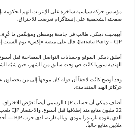
مؤسس حركة سياسية ساخرة على الإنترنت اتهم الحكومة بإس
صفحته الشخصية على إنستاگرام تعرضت للاختراق.
Janata Party – CJP)، قال على منصة «إكس» يوم السبت إن الحكومة أزالت الموقع «الأيقوني» للحركة.
أطلق ديبكي الموقع وحسابات التواصل المصاحبة قبل أسبوع اس
الهندية سوريا كانْت في وقت سابق من الشهر، حين شبّه الش
وقد أوضح كانْت لاحقاً أن قوله كان موجهاً إلى من يحصلون ع
«ركائز الهند المتقدمة».
أضاف ديبكي أن حساب CJP الرسمي أيضاً ت
الذي يقوده نا
ملايين متابع حالياً.