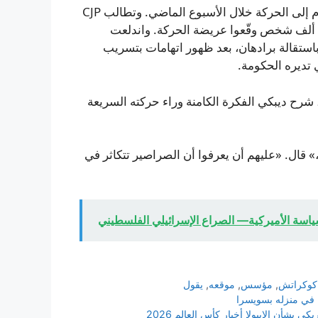
وبحسب ديبكي، سجّل نحو مليون شخص رغبتهم في الانضمام إلى الحركة خلال الأسبوع الماضي. وتطالب CJP
باستقالة وزير التعليم الهندي دارمندرا برادهان، وقال إن 600 ألف شخص وقّعوا عريضة الحركة. واندلعت
 باستقالة برادهان، بعد ظهور اتهامات بتسريب
ي تديره الحكومة.
رح ديبكي الفكرة الكامنة وراء حركته السريعة
قال. «عليهم أن يعرفوا أن الصراصير تتكاثر في
لسياسة الأميركية— الصراع الإسرائيلي الفلسطيني
كوكراتش
,
مؤسس
,
موقعه
,
يقول
 بشأن الإيبولا أخبار كأس العالم 2026