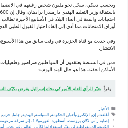
احتجابات واسعة في أنحاء البلاد في الأسابيع الأخيرة تطالب
أوراق الامتحانات مما أدى إلى إلغاء اختبار القبول الطبي الذ
وفي حديث مع قناة الجزيرة في وقت سابق من هذا الأسبوع، ش
الانتشار.
«من في السلطة يعتقدون أن المواطنين صراصير وطفيليات،» 
الأماكن العفنة. هذا هو حال الهند اليوم.»
يقرأ
تغيّر الرأي العام الأميركي تجاه إسرائيل يفرض تكيّف ا
التصنيفات
الأخبار
الوسوم
أغلقت
,
إن
,
الإلكترونيأخبار
,
الحكومة
,
السياسة
,
الهندية
,
جانتا
,
حزب
,
إصابة رأس لآلان بروست، أسطورة الفورمولا 1، إثر سرقة مزعومة في منزله بسويسرا
الكونغو الديمقراطية لن تغيّر استعداداتها لكأس العالم رغم تحذير أمريكي