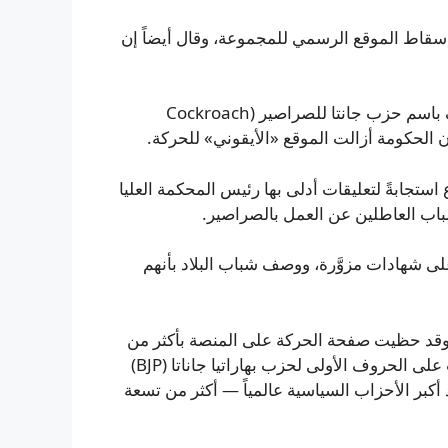
قاط الموقع الرسمي للمجموعة، وقال أيضاً إن
أبهيجيت ديبكي، طالب في جامعة بوسطن ومؤسِّس ما عُرِف باسم حزب جانتا للصراصير (Cockroach
تجابةً لتعليقات أدلى بها رئيس المحكمة العليا
باب العاطلين عن العمل بالصراصير.
لى شهادات مزوَّرة، ووصف شباب البلاد بأنهم
عرّض للاختراق. وقد حظيت صفحة الحركة على المنصة بأكثر من
22 مليون متابع منذ إطلاقها قبل أسبوع. والاختصار CJP يلعب على الحروف الأولى لحزب بهاراتيا جاناتا (BJP)
ريندرا مودي. وبالمقارنة، لدى حزب BJP — أحد أكبر الأحزاب السياسية عالمياً — أكثر من تسعة