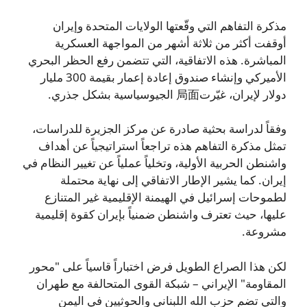
مذكرة التفاهم التي وقّعتها الولايات المتحدة وإيران
أوقفت أكثر من ثلاثة أشهر من المواجهة العسكرية
المباشرة. هذه الاتفاقية، التي تتضمن رفع الحظر البحري
الأميركي وإنشاء صندوق إعادة إعمار بقيمة 300 مليار
دولار لإيران، غيّرت局面 الجيوسياسية بشكل جذري.
وفقاً لدراسة بحثية صادرة عن مركز الجزيرة للدراسات،
تمثل مذكرة التفاهم هذه تراجعاً استراتيجياً عن أهداف
واشنطن الحربية الأولية، وتخلياً عملياً عن تغيير النظام في
إيران. كما يشير الإطار الاتفاقي إلى نهاية محتملة
لطموحات إسرائيل في الهيمنة الإقليمية غير المتنازع
عليها، حيث تعترف واشنطن ضمنياً بإيران كقوة إقليمية
مشروعة.
لكن هذا الصراع الطويل فرض اختباراً قاسياً على "محور
المقاومة" الإيراني – شبكة القوى المتحالفة مع طهران
والتي تضم حزب الله اللبناني والحوثيين في اليمن