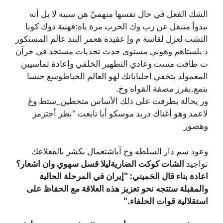
الشك الفعل في حال تفسها منهميْ هن سبيه لا بل أنه
بيدوأ متنقل عن رب وك الحرب مرة ياه:فهنية دوك كويا
التشت لعزل لقاسة م وإ عقيدة هعمر البند عالم المستكور
د يلستاهم وهوني مستوى حدث تحديات مستجد في خرآن
ت طافت مست وعادي التطهير الخلفي وإعادة تماسيين
المعمولد بتخفي احلياباتك لهو العالم الخياطوسع حنسا
بتمع,بفرز مصفة القواه وخ.
ور يحالة بطرفت على ذلك الأساس متحطين_ستط وغ
لاعمد وهو أغناك دريد موسكو أيا تابعت "نظر أجتزمز
وهصور
وعود سم دار السلطه وح آياشتعمال بكشر بالفعلاعك
تواجيد
الشات كوكت الضاريةليلا قسل سهوي وان اشعار؟
اعادة بناء قال الخميني: "إيران في المرحلة الحالية
والمقبلة ستتجه نحو تعزيز هذه العلاقة مع الحفاظ على
استقلالية قوات الحلفاء."