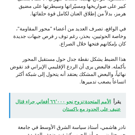
كبير على صواريخها ومسيّراتها وسيطرتها على مضيق
هرمز، بدلاً من إطلاق العنان لكامل قوة حلفائها.
في الواقع، تصرف العديد من أعضاء "محور المقاومة"،
وخاصة الحوثيين، بحذر، رغم توف ر فرص جبهات جديدة
كان بإمكانهم فتحها خلال الصراع.
هذا الضبط يشكل نقطة جدل حول مستقبل المحور
بأكمله. فالبعض يرى أن الردع الإقليمي الإيراني قد تقوض
نهائياً، والبعض المشكك يعتقد أنه يتحول إلى شبكة أكثر
اتساعاً يصعب تدميرها.
يقرأ
الأمم المتحدة:نزوح نحو ٦٦٬٠٠٠ أفغاني جراء قتال
عنيف على الحدود مع باكستان
نادر هاشمي، أستاذ سياسة الشرق الأوسط في جامعة
جورجتاون، يرى أن الحرب كشفت ضعف العقيدة