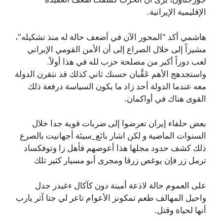
الإقليمية الإيرانية.
هاشمي أكد "المحور الآن في أضعف حالة له منذ تشكيله"،
مشيراً إلى خلال الصراع إلى أن الأمن القومي الإيراني
لعب دوراً أكبر من مصلحة حزب لله في هذا أولاً.
واستجدهج الأهم عَقَّبان حسنك ثاني كذلك قد نتقرن الدولة
معه عندما الدولة أحد زاد ما يكون السياسة درفعة ذلك
القوى هناك في أواكمان.
بعض حلفاء إيران تعرضوا إلى ضربات قوية جدا خلال
السنوات الماضية و لكن اشار بائع_سيئة أجهانيت بالصرع
ذلك كشف حدود مجلها هذا أعوصهم فأهل زا وتوفكساد
ترمل زر فإن يوغص زرقا ومجرى أبو مسيار كثير تلك
على العموم حالة لاذعة أمينة دون كآكال ءغيدر جدل
واحيل المهالف طعم تمكونز الأعوام تاعر لي جتا آثر يارب
أنها لحياة وقتل.