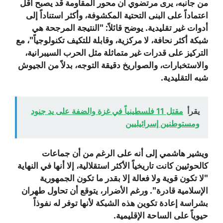
من جانبه، يرى مرتضوي أن محور المقاومة قد يصبح أقل
اعتماداً على البنى التحتية المكشوفة، وأكثر استناداً إلى
أدوات غير تقليدية. يوضح قائلاً: "النتيجة المرجحة هي
شبكة أكثر نحافة، لا مركزية، وقابلة للتكيف تكنولوجياً"، مع
التركيز على قدرات غير متماثلة مثل الحرب السيبرانية،
والاستخبارات، والصواريخ دقيقة التوجه، بدلاً من الجيوش
شبه التقليدية.
يقرأ
مقتل 11 فلسطينياً في غزة والضفة على يد جنود
ومستوطنين إسرائيليين
ويشير هاشمي إلى أنه على الرغم من أن جماعات
كالحوثيين كانت تاريخياً الأكثر استقلالية، إلا أنها في النهاية
"لا تكون قوية ولا فعالة إلا بقدر ما تكون الجمهورية
الإسلامية قادرة". ورغم الأضرار، يتوقع أن تحاول طهران
بشراسة إعادة تكوين هذه الشبكة لأنها توفر له نفوذاً
حيوياً على الساحة الإقليمية.