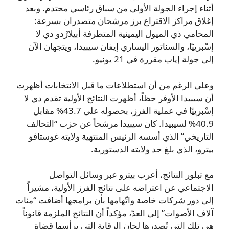
أثناء إجراء الجولة الأولى من سباق رئاسي محتدم. وبعد
إغلاق مراكز الاقتراع برز مرشحان متصدران بسرعة:
المحامي ذي الميول اليمينية المتطرفة أبيلارْدو دي لا
إسْبرييّا، والسناتور اليساري إيفان سيبيدا، ويتجهان الآن
إلى جولة إياب مقررة في 21 يونيو.
وعلى الرغم من أن استطلاعات ما قبل الانتخابات أظهرت
أن سيبيدا الأوفر حظاً، أظهرت النتائج الأولية تقدم دي لا
إسْبرييّا في عملية الفرز، بحصوله على 43.7% مقابل
40.9% لسيبيدا. كان سيبيدا مرشحاً عن حزب “التحالف
التاريخي” الذي أسسه الرئيس المنتهية ولايته غوستافو
بيترو، الذي بلغ حد ولايته الدستورية.
مع تبلور النتائج، أعرب بيترو عبر وسائل التواصل
الاجتماعي عن اعتراضه على نتائج الفرز الأولية، مشيراً
إلى دور شركات خاصة واتّهامها بأن برامجها أضافت “مئات
آلاف الأصوات” إلى العدّ، مؤكداً أن النتائج الملزمة قانوناً
هي تلك التي تُصدرها لجان الرقابة التي يرأسها قضاة