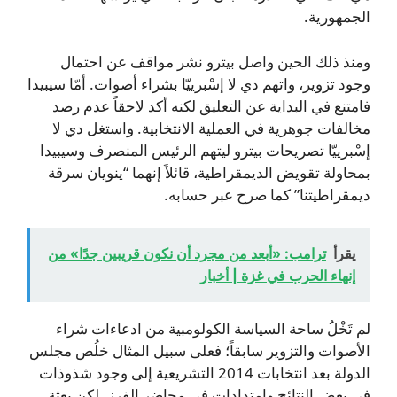
الجمهورية.
ومنذ ذلك الحين واصل بيترو نشر مواقف عن احتمال
وجود تزوير، واتهم دي لا إسْبرييّا بشراء أصوات. أمّا سيبيدا
فامتنع في البداية عن التعليق لكنه أكد لاحقاً عدم رصد
مخالفات جوهرية في العملية الانتخابية. واستغل دي لا
إسْبرييّا تصريحات بيترو ليتهم الرئيس المنصرف وسيبيدا
بمحاولة تقويض الديمقراطية، قائلاً إنهما “ينويان سرقة
ديمقراطيتنا” كما صرح عبر حسابه.
يقرأ
ترامب: «أبعد من مجرد أن نكون قريبين جدًا» من
إنهاء الحرب في غزة | أخبار
لم تَخْلُ ساحة السياسة الكولومبية من ادعاءات شراء
الأصوات والتزوير سابقاً؛ فعلى سبيل المثال خلُص مجلس
الدولة بعد انتخابات 2014 التشريعية إلى وجود شذوذات
في بعض النتائج وامتدادات في محاضر الفرز. لكن بعثة