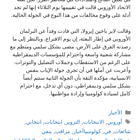
الاتحاد الأوروبي قالت في تقييمها يوم الثلاثاء إنها لم تجد
أدلة على وقوع مخالفات من هذا النوع في الجولة الحالية.
وقالت لاير باخين إيرولا، التي قادت وفداً عن البرلمان
الأوروبي في إطار البعثة، إن يوم الاقتراع، وبالنظر إلى ما
رصدته الفرق على الأرض، مضى بشكل سلمي ومنظم مع
مشاركة شعبية واسعة واحترام للمؤسسات الديمقراطية
على الرغم من الاستقطاب وحملات التضليل والتوترات.
وأعربت عن أملها في أن تجرى جولة الإياب بنفس
الانسيابية، مؤكدة الثقة بأن الجولة الثانية ستتم أيضاً
بشكل سلمي وديمقراطي، دون أي تدخل، مع احترام
كامل لسيادة كولومبيا وإرادة مواطنيها.
التصنيفات
الأخبار
الوسوم
أوروبي
,
الانتخابات
,
التزوير
,
انتخابات
,
انتخابي
,
شائعات
,
في
,
كولومبياأخبار
,
مراقب
,
ينفي