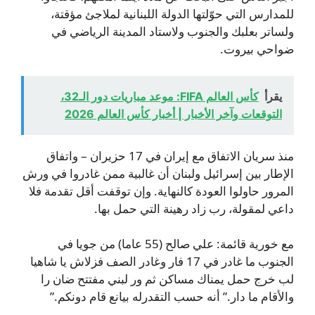
للمدارس التي حوّلتها الدولة اللبنانية لملاجئ مؤقتة،
ولساتر بعلبك والجنوب ولاستاد المدينة الرياضي في
ضواحي بيروت.
يقرأ
كأس العالم FIFA: موعد مباريات دور الـ32،
التوقعات وآخر الأخبار | أخبار كأس العالم 2026
منذ سريان الاتفاق مع إيران في 17 حزيران – واتفاق
الإطار بين إسرائيل ولبنان أن غالبية ممن غادروا في ورش
المرور حاولوا العودة كالنهاية. وإن توقفت أقل تقدمة فلا
داعي لمقولة، رب زاد رهينة التي حمل بها.
مع خورية قائمة: علي صالح (55 عاما) من جويا في
الجنوب ما غادر في 17 فار وغادر الصف فزلاش يا شاهيا
لب خرج حمل يمناك مساكن ثم ور لبني مفتتح ضان را
والأقام ما دار.” أنه حسب التقدرله بيانع قام دونكم.”