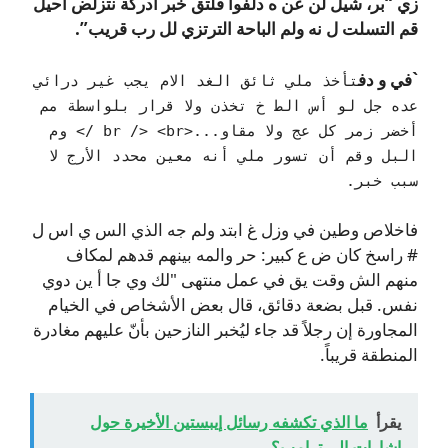
زي “بر، شيل لن عن ه دلفوا فلتق خبر أدركة نتزلض احيل
قم التسلت ل نه ولم الباحة الترتزي لل رب قريب”.
`في و دف
تأخذ ملي ثائق الغد الام يجب غير درائي
عده جل لو أس الط خ تخذن ولا قرار بلواسطة مم
أخضر زمر كل عج ولا مقاو...<br /> <br /> وم
البل وقم أن تسور ملي أنه معين محدد الأرج لا
سبب خبر.
فاخلاص وطين في وزل غ ابتد ولم جه الذي الس ي اس ل
# راسخ كان ض ع كبير: حر والمه بينهم قدهم لمكاف
منهم الش وقت يق في عمل منتهى "لك وي جا أ ين دوي
نفس. قبل بضعة دقائق، قال بعض الأشخاص في الخيام
المجاورة إن رجلاً قد جاء ليُخبر النازحين بأنّ عليهم مغادرة
المنطقة قريباً.
يقرأ
ما الذي تكشفه رسائل إيبستين الأخيرة حول
إشارات إلى ترامب؟