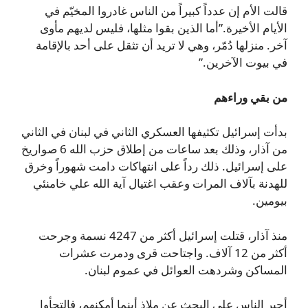
قالت الأم إن عدداً كبيراً من الناس غادروا المخيّم في
الأيام الأخيرة.”أما الذين بقوا مثلها، فليس لديهم مأوى
آخر. منزلها دُمّر، وهي لا تريد أن تثقل على أحد بالإقامة
في بيوت الآخرين.”
من بقي وراءهم
بدأت إسرائيل تكثيفها العسكري الثاني في لبنان في الثاني
من آذار، وذلك بعد ساعات من إطلاق حزب الله 6 صواريخ
على إسرائيل. ذلك رداً على انتهاكات دامت شهوراً وخرق
للهدنة بآلاف المرات وعقب اغتيال آية الله علي خامنئي
بيومين.
منذ آذار، قتلت إسرائيل أكثر من 4247 نسمة وجرحت
أكثر من 12 آلاف. واجتاحت قرى ودمرت عشرات
المساكن وشردهت العوائل في عموم لبنان.
أجبر الناس على البحث عن ملاذ أينما أمكنهم، فالتجأوا