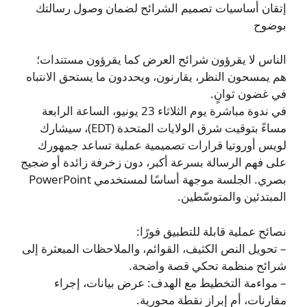
إتقان أساسيات تصميم الشرائح لضمان وصول رسالتك
بوضوح
الناس لا يقرؤون شرائح العرض كما يقرؤون مستندات؛
هم يمسحون النظر، يقارنون، ويحددون ما يستحق الانتباه
في غضون ثوانٍ.
في ندوة مباشرة يوم الثلاثاء 23 يونيو، الساعة الرابعة
مساءً بتوقيت شرق الولايات المتحدة (EDT)، سيشارك
لويس أوروتيا قرارات تصميمية عملية تساعد جمهورك
على فهم الرسالة بسرعة أكبر، دون زخرفة زائدة أو ضجيج
بصري. الجلسة موجهة أساسًا لمستخدمي PowerPoint
المبتدئين والمتوسّطين.
نصائح عملية قابلة للتطبيق فورًا:
– تحويل النص الكثيف، القوائم، والملاحظات المبعثرة إلى
شرائح منظمة تحكي قصة واضحة.
– مواءمة التخطيط مع الهدف: عرض بيانات، إجراء
مقارنات، أم إبراز نقطة محورية.