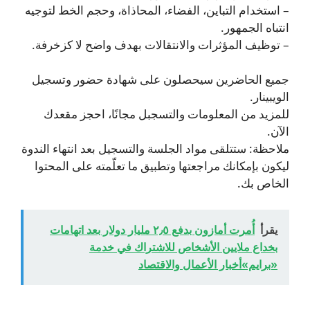
– استخدام التباين، الفضاء، المحاذاة، وحجم الخط لتوجيه
انتباه الجمهور.
– توظيف المؤثرات والانتقالات بهدف واضح لا كزخرفة.
جميع الحاضرين سيحصلون على شهادة حضور وتسجيل
الويبينار.
للمزيد من المعلومات والتسجبل مجانًا، احجز مقعدك
الآن.
ملاحظة: ستتلقى مواد الجلسة والتسجيل بعد انتهاء الندوة
ليكون بإمكانك مراجعتها وتطبيق ما تعلّمته على المحتوا
الخاص بك.
يقرأ
أُمرت أمازون بدفع ٢٫٥ مليار دولار بعد اتهامات
بخداع ملايين الأشخاص للاشتراك في خدمة
«برايم»أخبار الأعمال والاقتصاد