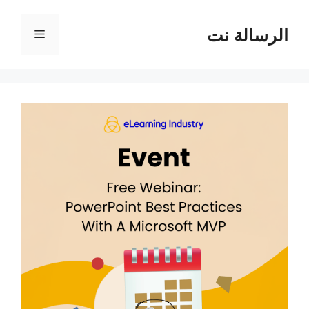
نتقل
لى
الرسالة نت
القائمة
لمحتوى