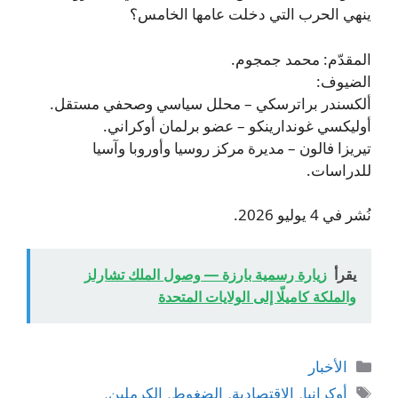
ينهي الحرب التي دخلت عامها الخامس؟
المقدّم: محمد جمجوم.
الضيوف:
ألكسندر براترسكي – محلل سياسي وصحفي مستقل.
أوليكسي غوندارينكو – عضو برلمان أوكراني.
تيريزا فالون – مديرة مركز روسيا وأوروبا وآسيا
للدراسات.
نُشر في 4 يوليو 2026.
يقرأ
زيارة رسمية بارزة — وصول الملك تشارلز
والملكة كاميلّا إلى الولايات المتحدة
التصنيفات
الأخبار
الوسوم
أوكرانيا
,
الاقتصادية
,
الضغوط
,
الكرملين
,