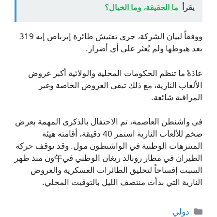
يقرأ
ما الحقيقة، وما الخيال؟
ووفقاً لبيان الشركة، جرى تفتيش طائرة إيرباص إيه 319
بعد هبوطها ولم يُعثر على أي أضرار.
عادَةً ما تنظم الحكومات المحلية والولائية أكبر عروض
الألعاب النارية، مع ذلك تبقى العروض الخاصة وغير
المراقبة شائعة.
في واشنطن العاصمة، تم الاحتفال بالذكرى المهمة بعرض
ضخم للألعاب النارية استمر 40 دقيقة، أقامته هيئة
المتنزهات الوطنية في الواشنطون مول. وقد توقف حركة
الطيران في مطار رونالد ريغان الوطني في午ون منذ ظهر
السبت إفساحاً لتحليق الطائرات العسكرية والعروض
النارية التي بدأت منتصف الليل بالتوقيت المحلي.
التصنيفات
دولي