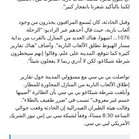
لكننا بالتأكيد شعرنا بانفجار كبير”.
وقبل الحادثة، كان يُسمع المراقبون يحذرون من وجود
ألعاب نارية، حيث قال أحدهم عبر الراديو: “الرحلة
1076… انتبهوا، هناك العديد من المنازل بالقرب من بداية
مسار الهبوط تطلق الألعاب النارية”. وأضاف “هناك تقارير
كثيرة كما تتوقع، المدينة على علم، وقالوا إنهم سيخطرون
شرطة شيكاغو، لكن لا أدري ربما لا يفعلون شيئاً”.
تواصلت بي بي سي مع مسؤولي المدينة حول تقارير
إطلاق الألعاب النارية من المنازل المجاورة للمطار.
وأبلغت شرطة شيكاغو بي بي سي بأن الطائرة “أصيبها
جسم غير معروف” تسبب في “ضرر طفيف بالطلاء”.
وقالت هيئة الطيران الفيدرالية إن الحادثة وقعت حوالي
الساعة 8:30 مساءً، وفقاً لشبكة سي بي إس نيوز الشريك
الأمريكي لبي بي سي.