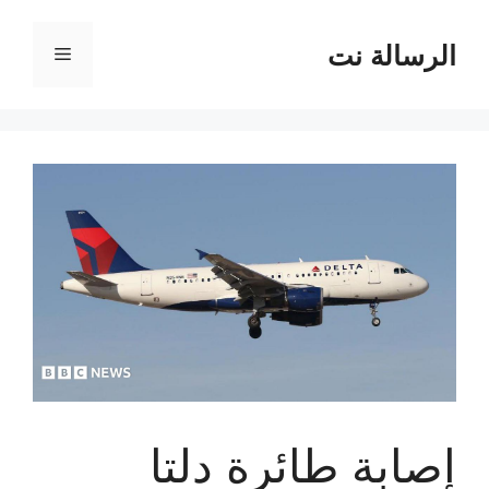
نتقل
لى
الرسالة نت
القائمة
لمحتوى
إصابة طائرة دلتا