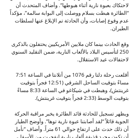
لاحتكاك بعبوة نارية أثناء هبوطها”. وأضاف المتحدث أن
“الطائرة هبطت بسلام ووصلت إلى البوابة سالمة”، مؤكداً
عدم وقوع إصابات، وأن الحادثة تم الإبلاغ عنها لسلطات
الطيران.
وقع الحادث بينما كان ملايين الأمريكيين يحتفلون بالذكرى
250 لتأسيس البلاد بالألعاب النارية، ضمن التقليد السنوي
لاحتفالات عيد الاستقلال.
أقلعت رحلة دلتا رقم 1076 من أتلانتا في الساعة 7:51
مساءً بتوقيت الساحل الشرقي (12:51 فجراً بتوقيت
غرينتش)، وهبطت في شيكاغو في الساعة 8:33 مساءً
بتوقيت الوسط (2:33 فجراً بتوقيت غرينتش).
ويظهر تسجيل للحادثة قائد الطائرة يخبر مراقبة الحركة
الجوية قائلاً “لقد أصابتنا عبوة نارية توها”. وأوضح الطيار
أن ذلك حدث على ارتفاع حوالي 61 متراً. وأضاف “نأمل
أن تكون مجرد قذيفة ألعاب نارية انفجرت من الأسفل،