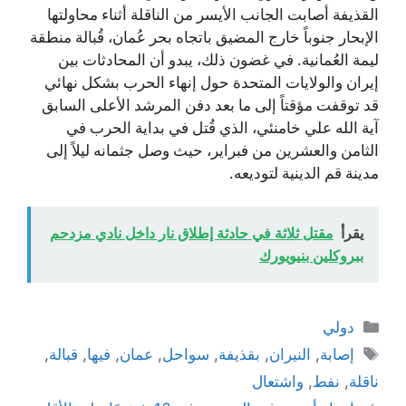
القذيفة أصابت الجانب الأيسر من الناقلة أثناء محاولتها
الإبحار جنوباً خارج المضيق باتجاه بحر عُمان، قُبالة منطقة
ليمة العُمانية. في غضون ذلك، يبدو أن المحادثات بين
إيران والولايات المتحدة حول إنهاء الحرب بشكل نهائي
قد توقفت مؤقتاً إلى ما بعد دفن المرشد الأعلى السابق
آية الله علي خامنئي، الذي قُتل في بداية الحرب في
الثامن والعشرين من فبراير، حيث وصل جثمانه ليلاً إلى
مدينة قم الدينية لتوديعه.
يقرأ
مقتل ثلاثة في حادثة إطلاق نار داخل نادي مزدحم
ببروكلين بنيويورك
التصنيفات
دولي
الوسوم
إصابة
,
النيران
,
بقذيفة
,
سواحل
,
عمان
,
فيها
,
قبالة
,
ناقلة
,
نفط
,
واشتعال