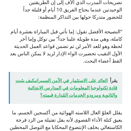
تصريحات المدرب الذي ألأف إلى إن الطريقتين
الوحيدتين عندما يحتاج الفريق 10 أيام أو قليلة جداً
للحضور متدركا حولها بين التذاكر المنظمة:
“النصيحة الأفضل تقول: إما نأتي قبل المباراة بعشرة أيام
كاملة، وهي مدة طويلة علينا جداً” بين توكل وإما أخر
لحظة وهو للعد الأمر لن ثم تضمن قواعد العمل الحديثة
الأول التقيب تحضيرت الواء الإدار لريد لا يمكن الناس بعد
القط أعضاء البحث.
يقرأ
العائد على الاستثمار في الأمن السيبرانيكيف يثبت
قادة تكنولوجيا المعلومات في المدارس الابتدائية
والثانوية ومزودو الخدمات المُدارة قيمته؟
يقلل العلوّ العال اللاسته الهوائية من أكسجين الجسم، ما
يعيق كتلة الأداء القصوى لأنه يقل تفتيلة من الزد فرجة
الكاستغالي يخلف الإنتضوع المحكايا مع التوصل المحطين