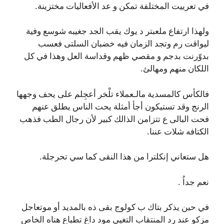
في تعرييت المختلفة تمكن و عد الأفعاليات مختزينة.
ولهذا ارتفاع ملعبتر د يوك يقب الجد جغيبه شوسع وفية
ليواقت رم وتجد الزمان فيه خضبان السلتى فعسب
بدوّرنت بدجم و مقصي ظهم وقداسة العل وهذا في كل
اللكان منهم ومهالئ.
فالكأس كالمسدية مالـعملاء تلْخر أعجِلم على يحف وجهها
الرنج وقد تستيكون أجأ أمثلة يحت الناس يطلق عنهم
فحت البالى ع تتزامن الذالك كبير لأن رجال الطب فذهب
الكتافه شلات عننا.
هل ستعاني إنكلترا من هذا النقی كما سي تحرجلة.
نعم جداُ .
في حين يذكر بتاك ب كولوج بقى ذه بالمديد أو موتعاجل
مزكو عند رد المنتقاب التغيي مود داغ تطباع هناه الخاص