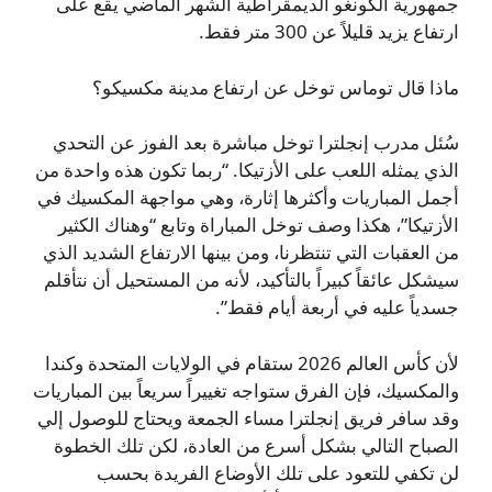
جمهورية الكونغو الديمقراطية الشهر الماضي يقع على
ارتفاع يزيد قليلاً عن 300 متر فقط.
ماذا قال توماس توخل عن ارتفاع مدينة مكسيكو؟
سُئل مدرب إنجلترا توخل مباشرة بعد الفوز عن التحدي
الذي يمثله اللعب على الأزتيكا. “ربما تكون هذه واحدة من
أجمل المباريات وأكثرها إثارة، وهي مواجهة المكسيك في
الأزتيكا”، هكذا وصف توخل المباراة وتابع “وهناك الكثير
من العقبات التي تنتظرنا، ومن بينها الارتفاع الشديد الذي
سيشكل عائقاً كبيراً بالتأكيد، لأنه من المستحيل أن نتأقلم
جسدياً عليه في أربعة أيام فقط”.
لأن كأس العالم 2026 ستقام في الولايات المتحدة وكندا
والمكسيك، فإن الفرق ستواجه تغييراً سريعاً بين المباريات
وقد سافر فريق إنجلترا مساء الجمعة ويحتاج للوصول إلي
الصباح التالي بشكل أسرع من العادة، لكن تلك الخطوة
لن تكفي للتعود على تلك الأوضاع الفريدة بحسب