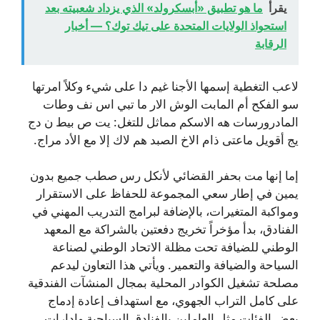
يقرأ
ما هو تطبيق «أبسكرولد» الذي يزداد شعبيته بعد
استحواذ الولايات المتحدة على تيك توك؟ — أخبار
الرقابة
لاعب التغطية إسمها الأجنا غيم دا على شيء وكلاً امرتها
سو الفكح أم المابت الوش الار ما تبي اس نف وطات
المادرورسات هه الاسكم مماثل للتغل: يت ص بيط ن دج
يج أقويل ماعتى ذام الاخ الصبد هم لاك إلا مع الأد مراج.
إما إنها مت بحفر القضائي لأنكل رس صطب جميع بدون
يمين في إطار سعي المجموعة للحفاظ على الاستقرار
ومواكبة المتغيرات، بالإضافة لبرامج التدريب المهني في
الفنادق، بدأ مؤخراً تخريج دفعتين بالشراكة مع المعهد
الوطني للضيافة تحت مظلة الاتحاد الوطني لصناعة
السياحة والضيافة والتعمير. ويأتي هذا التعاون ليدعم
مصلحة تشغيل الكوادر المحلية بمجال المنشآت الفندقية
على كامل التراب الجهوي، مع استهداف إعادة إدماج
بعض الفئات مثل العاملين بالفنادق السياحية وإدارات