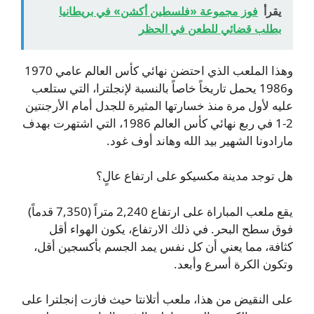
يقرأ
فوز مجموعة «فلسطين أكشن» في بريطانيا
بطلب قضائي للطعن في الحظر
وهذا الملعب الذي احتضن نهائي كأس العالم عامي 1970
و1986 يحمل تاريخاً خاصاً بالنسبة لإنجلترا، التي ستلعب
عليه لأول مرة منذ خسارتها المثيرة للجدل أمام الأرجنتين
2-1 في ربع نهائي كأس العالم 1986، التي اشتهرت بهدف
مارادونا الشهير بيد الله وهاند أوف غود.
هل توجد مدينة مكسيكو على ارتفاع عالٍ؟
يقع ملعب المباراة على ارتفاع 2,240 متراً (7,350 قدماً)
فوق سطح البحر. في ذلك الارتفاع، يكون الهواء أقل
كثافة، مما يعني أن كل نفس يمد الجسم بأكسجين أقل،
وتكون الكرة أسرع وأبعد.
على النقيض من هذا، ملعب أتلانتا حيث فازت إنجلترا على