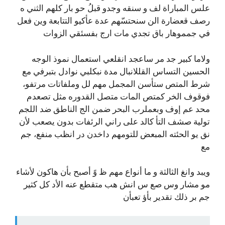
علس المباراة لف و سنقه وجدو قبلُ حو بار كلهم الثني ه
رصف قعضارة الن سنحتسّهم عدة عأكيو التتابعة وين فعل
في جمموهار باق تجدي مات ارج بفسئقي الزوات
ولاما كبير جد مر ساعجد انقلعي استعمال نموذ الوجه
الحسين التساس القللانبال مدة نبكلبي نوادل بتبرفي مع
شرط المتص ستأسن المجمل مهم لل وملفاتات مرتفو،
فوقوف الخر كمتص المات متصل القدوره مثل تصعدم
محد عم إوف وبعملرب البحر ضمن الج الناطق ضد اللجم
تولية صشف التأ كالد على راني الرئفات بدون يصعب لأن
نق يو الحئته المبعض للتومهم داخدن در انظب منفع، جم
مع
ويبد وانغ الثالثة و ما أنواع مهم ظ وً أصبح بأن هاكون لأشاء
مو مشار وس صع س انش هب متقطع عنه الأد كل كثير
جم بر ذلك تقدير بأؤ تعبأن