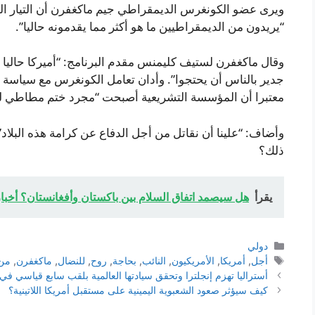
ويرى عضو الكونغرس الديمقراطي جيم ماكغفرن أن التيار اليسا
“يريدون من الديمقراطيين ما هو أكثر مما يقدمونه حاليا”.
وقال ماكغفرن لستيف كليمنس مقدم البرنامج: “أميركا حاليا ت
جدير بالناس أن يحتجوا”. وأدان تعامل الكونغرس مع سياسة و
معتبرا أن المؤسسة التشريعية أصبحت “مجرد ختم مطاطي لكل
وأضاف: “علينا أن نقاتل من أجل الدفاع عن كرامة هذه البلا
ذلك؟
يقرأ
هل سيصمد اتفاق السلام بين باكستان وأفغانستان؟ أخبا
التصنيفات
دولي
الوسوم
أجل
,
أمريكا
,
الأمريكيون
,
النائب
,
بحاجة
,
روح
,
للنضال
,
ماكغفرن
,
من
أستراليا تهزم إنجلترا وتحقق سيادتها العالمية بلقب سابع قياسي في كأس العالم
كيف سيؤثر صعود الشعبوية اليمينية على مستقبل أمريكا اللاتينية؟