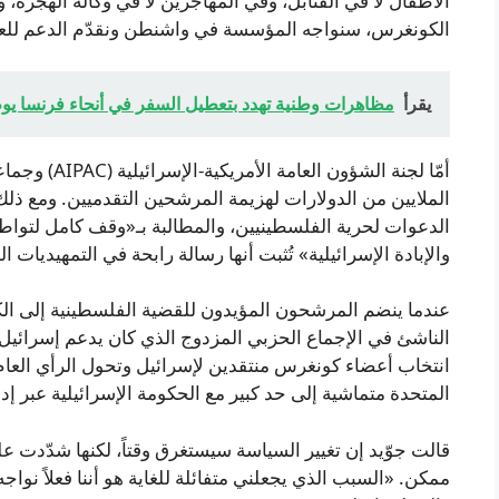
الأطفال لا في القنابل، وفي المهاجرين لا في وكالة الهجرة، 
الكونغرس، سنواجه المؤسسة في واشنطن ونقدّم الدعم للعائلا
يقرأ
مظاهرات وطنية تهدد بتعطيل السفر في أنحاء فرنسا يوم 
أمّا لجنة الش
الدعوات لحرية الفلسطينيين، والمطالبة بـ«وقف كامل لتواطؤ
والإبادة الإسرائيلية» تُثبت أنها رسالة رابحة في التمهيديات ا
الناشئ في الإجماع الحزبي المزدوج الذي كان يدعم إسرائيل 
انتخاب أعضاء كونغرس منتقدين لإسرائيل وتحول الرأي العام
المتحدة متماشية إلى حد كبير مع الحكومة الإسرائيلية عبر 
قالت جوّيد إن تغيير السياسة سيستغرق وقتاً، لكنها شدّدت عل
ممكن. «السبب الذي يجعلني متفائلة للغاية هو أننا فعلاً نواج