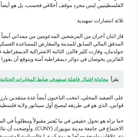
الفلسطينيين ليس مجرد موقف أخلاقي فحسب، بل هو أيضاً ط
ثلاثة انتصارات تمهيدية
فاز اثنان آخران من المرشحين المدعومين من ممداني أيضاً في
المدقق المالي السابق للمدينة والمعارض للمساعدة العسكري
جولدمان، وفازت كلير فالدِز، النائبة الاشتراكية الديمقراطية 
الفائزين يخوضان في دوائر ديمقراطية آمنة ويتوقع أن يفوزا ب
يقرأ
محاولة اغتيال فاشلة تستهدف ضابط المخابرات الجنائية 
على الصعيد المحلي، انتخب الناخبون أيضاً عدة منتقدين بارز
قواس، الذي هو في طريقه ليصبح أول سيناتور ولاية فلسطين
«ما نراه هو تحول حقيقي في ما يُعتبر مقبولاً ومطلوباً في ال
الاجتماع في جامعة مدينة نيوي
ذي علاقات واسعة — تُعدّ هزيمة كبرى لـ«السياسة المؤسسة المت