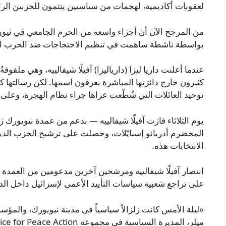
لعقوبات أكاديمية، لهجمات من سياسيين ينتمون للحزبين ال
من المرجح الآن أن أجزاء واسعة من الحرم الجامعي في نيويو
بواسطة ناشطة ساهمت في تنظيم الاحتجاجات ضد الحرب الإبَ
عندما أعلنت داريا ليزا (دارياليزا) آفيلّا شيفالييه، وهي ملف
كثيرون خارج دائرَتها المباشرة يعرفون اسمها. لكن رسالته
توحيد العائلات التي شُطّعت عراها جراء نظام الهجرة، وعلى 
يوم الثلاثاء فازت آفيلّا شيفالييه — بدعم من عمدة نيويورك
المخضرم أدريانو إسبايّلات، وحصلت على ترشيح الحزب الد
الانتخابات هذه.
انتصار آفيلّا شيفالييه ومرشحين آخرين مدعومين من العمد
على تراجع شعبية سياسات التأييد الأعمى لإسرائيل داخل الدو
«ليلة الأمس كانت زلزالاً سياسياً في مدينة نيويورك، والمؤس