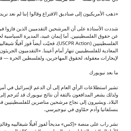
«ذهب الأمريكيون إلى صناديق الاقتراع وقالوا إننا لم نعد نريد
شددت الأستاذة على أن المرشحين التقدميين الذين فازوا في 
عن حقوق الفلسطينيين. أما إيمان عبيد، المديرة السياسية ل
الفلسطينيين (USCPR Action)، فحيّت أيضاً 
المعادية للفلسطينيين تنهار أمام أعيننا. «التقدميون الجريئو
لإيجارات معقولة، لحقوق المهاجرين، ولفلسطين الحرة — فاز
ما بعد نيويورك
تشير استطلاعات الرأي العام إلى أن الدعم لإسرائيل في أمريك
ولذلك يشعر المدافعون بالثقة أن نتائج نيويورك قد تُترجم إ
البلاد. ويشيرون إلى نجاح مرشحين مناصرين للفلسطينيين في
بنسلفانيا وآدم حمّاوي في نيوجيرسي.
نشر راب على منصة «إكس» مديحاً لفوز آفيلّا شيفالييه وفالدِز: