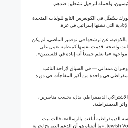
رئيسيين، ولحملة لترحيل نشطين ضدهم.
رك ستُمثّل في الكونغرس التابع للوليات المتحدة
ادية التي تشنها إسرائيل في غزة.
وفةٌ بالكوفية، عن ترشحها في نوفمبر الماضي، لم يكن
ا كانت واضحة: قدمت نفسها كمنظمة تعمل على
مواجهة «ما نعلم جميعاً أنه إبادة في فلسطين».
 زوهـران ممداني — في السباق لإزاحة النائب
يمقراطي في واحدة من أكبر المفاجآت في دورة
ة الاشتراكي الديمقراطي يدل، بحسب مناصرين،
ائر الديمقراطية.
سة الديمقراطية أُبلغت بالرسالة»، قالت بيث
ميلر، المديرة السياسية في مجموعة Jewish Voice for Peace Action. «ما أثبتناه هو أن الدعم الصريح لحرية