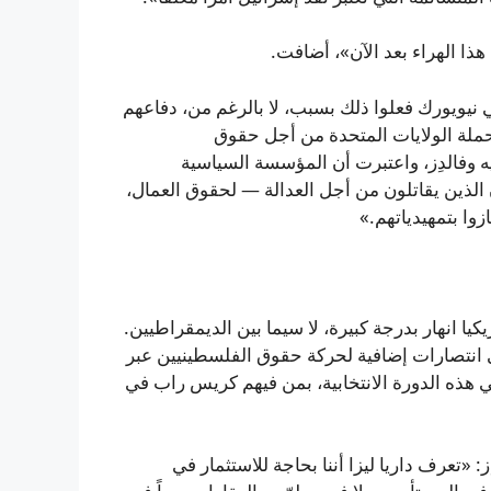
 هذا الهراء بعد الآن»، أضافت.
نيويورك فعلوا ذلك بسبب، لا بالرغم من، دفاعهم
حملة الولايات المتحدة من أجل حقوق
فوز آفيلّا شيفالييه وفالدِز، واعتبرت أن المؤسسة السياسية
ن الذين يقاتلون من أجل العدالة — لحقوق العمال،
وا بتمهيدياتهم.»
يا انهار بدرجة كبيرة، لا سيما بين الديمقراطيين.
لى انتصارات إضافية لحركة حقوق الفلسطينيين عبر
 هذه الدورة الانتخابية، بمن فيهم كريس راب في
 «تعرف داريا ليزا أننا بحاجة للاستثمار في