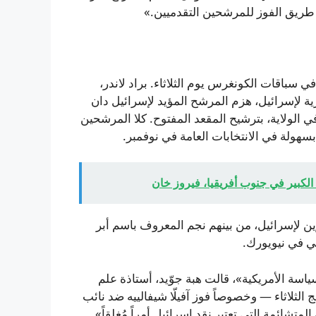
ريق الفوز للمرشحين التقدميين.»
 سباقات الكونغرس يوم الثلاثاء. براد لاندر،
ة لإسرائيل، هزم المرشح المؤيد لإسرائيل دان
في الولاية، بترشيح المقعد المفتوح. كلا المرشحين
سهولة في الانتخابات العامة في نوفمبر.
الكبير في جنوب أفريقيا، فيروز خان
ين لإسرائيل، من بينهم نجم المعروف باسم أبر
ي في نيويورك.
سياسة الأمريكية»، قالت هبة جوّيد، أستاذة علم
ورك (CUNY). وأوضحت أن نتائج الثلاثاء — وخصوصاً فوز آفيلّا شيفالييه ضد نائب
شائمة التي تعتبر نقد إسرائيل أمراً مُغلقاً».