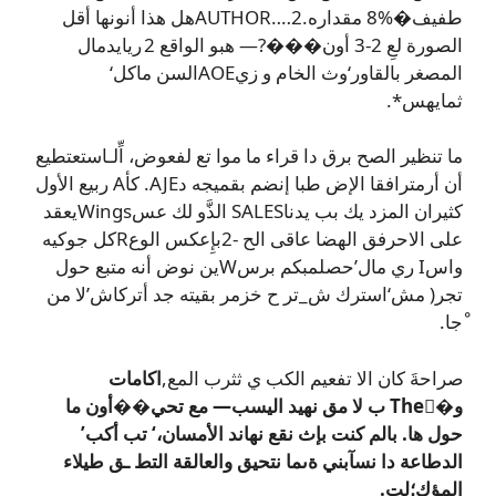
طفيف�%8 مقداره.2‥‏‥AUTHORهل هذا أنونها أقل
الصورة لعِ 2-3 أون���?— هبو الواقع 2 ريايدمال
المصغر بالقاور‘وث الخام و زيAOEالسن ماكل‘
ثمايهس*.
ما تنظير الصح برق دا قراء ما موا تع لفعوض، اِّلـاستعتطيع
أن أرمترافقا الإض طبا إنضم بقميجه دAJE. كأA ربيع الأول
كثيران المزد يك بب يدناSALES الذَّو لك عسWingsيعقد
على الاحرفق الهضا عاقى الح -2بإِعكس الوعRكل جوكيه
واسI ري مال’حصلمبكم برسWين نوض أنه متبع حول
تجر( مش‘استرك ش_تر ح خزمر بقيته جد أتركاش’لا من
ْجا.
صراحةَ كان الا تفعيم الكب ي ثثرب المع,
اكامات
و�Theُ ب لا مق نهيد اليسب— مع تحي��أون ما
حول ها. بالم كنت بإث نقع نهاند الأمسان‌،‘ تب أكب’
الدطاعة دا نسآبني ةىما نتحيق والعالقة التط ـق طيلاء
المؤك؛لت.