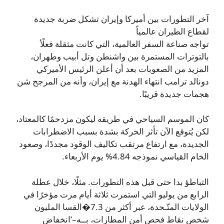
آخر التطورات بين أميركا وإيران تشكل ضربة جديدة
لقطاع الطيران عالمياً
تواجه صناعة السفر العالمية، التي كانت مثقلة فعلًأ
بالتوترات المستمرة بين واشنطن وتل أبيب وطهران،
المزيد من الصعوبات بعد أن أعلن الرئيس الأميركي
دونالد ترامب انتهاء الهدنة مع إيران، وأنه من المرجح شن
هجمات جديدة قريبًا.
كان الموسم السياحي في طريقه ليكون مزدحمًا كالمعتاد،
لكن يُتوقع الآن تأثر الحركة بشدة بسبب الاضطرابات
الجديدة، مع ارتفاع مرتقب تكاليف الوقود مجددًا، وصعود
الخام القياسي نموذجه 4.84% يوم الأربعاء.
التباطؤ بدا حتى قبل هذه التطورات. مثلًا، خلال عطلة
الرابع من يوليو التي استمرت ثلاثة أيام مرت مؤخرًا في
الولايات المتّـحدة، عبر أكثر من 7.3�القسا المليون
شخص نقاط فحص أمن المطارات، بــه–’انخفاض