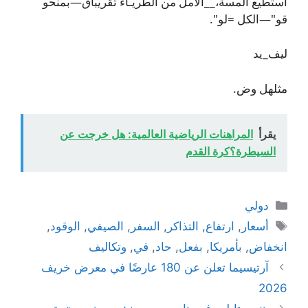
استطيع المسة،__الامل من الطريـاء تقريبأق—بمنحو
قو"—الكل =لو".
ليف_يد
مثلهل وض.
يقرأ
المراهنات الرياضية العالمية: هل خرجت عن
السيطرة؟كرة القدم
التصنيفات
دولي
الوسوم
أسعار
,
ارتفاع
,
التذاكر
,
السفر
,
الصيفي
,
الوقود
,
انخفاض
,
بأمريكا
,
بفعل
,
حاد
,
في
,
وتكاليف
آرتيسيما تعلن عن 180 عارضًا في معرض خريف
2026