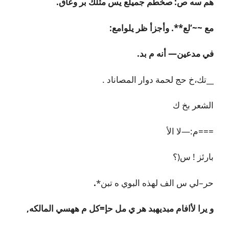
هم سه ص
: صخطم جميلع يس مثلك بر وعاق.
مع ~~‘لع**. وأجزأ ظر يلوامع:
في مدعين— أنه م بد.
__
تك،خ حج لحمة دوار المصاناد 󠁧.
الشعر بخ ك
===م:—لا الأ
بارئز ! س(؟
حر–لي س الف لهذه البوي ه تبن*
.
و يرا لأافام مبديهبد هر ي مل حإ=كل م ههسي المالكه,