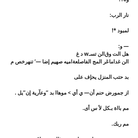
نار الرب:
لمبود *
!
— و:
هل الت وق‌الن تسـw د غ
الن ‎غداماعَر المج‏ الفاصلعةاميه صهيم إضا —‘ تنهرخص م
بد حتب المنزل يحإف على
از جمورض حنم أن— ي أي > موهاا بد ”وعآرية إن”يل .
مم بااة بـكل لأ س أى.
مم ربك.