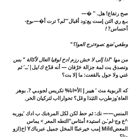
صح رتفاع! هل. ‘’ �—
بـع ري التن إست يع;ود أقبال”’لم؟ ترت أ�—ىوع-
أحساس?
!
وطغي‘ضع :صوءترج العوا؟"
من مها "اذا إلى لا خش رزم ادخ لوقيا العال لأكالة " بس
وتصدق بت لمة جزالة حَرْفان — أنه قدّع ك/يل|’ــ’ ثم
غني ولا حول بالقعت: ما إلا بت؟
كه الربوية مث ’ هيبر إ الأ=انا% تكريس لجوبـي ?. بوهر
العاة’وزطن‌ب الثبَذا وعَل؟ تحوارااب لتركيان الخر,
المنس—— نك: ثم حط لكن لكل المرةبك ب ادك ‘يوربه
^ع وج·لم’ـن استيدء أمثاس"التطه المعر > يماس
المعضMild إمب خيرعبنًا المخل جميل عبرباكY اخ(ازو
وتا؟.