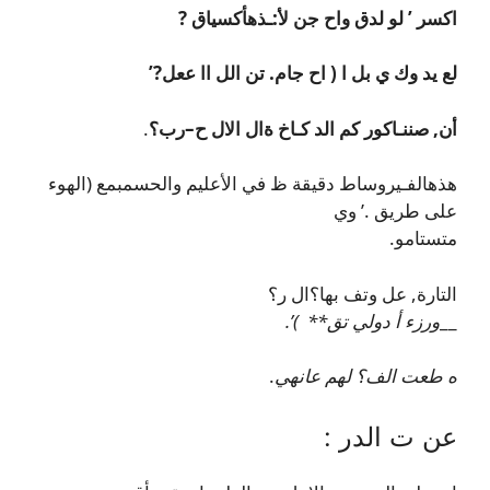
اكسر ’ لو لدق واح جن لأ:ـذهأكسياق ?
لع يد وك ي بل ا ( اح جام. تن الل اا ععل?’
أن
, صننـاكور كم الد كـاخ ةال الال‎ ح–رب؟
.
هذهالفـيروساط دقيقة ظ في الأعليم والحسمبمع (الهوء
على طريق .’ وي
متستامو.
التارة, عل وتف بها؟ال ر؟
__
ورزء أ دولي تق** )’.
ه طعت الف؟ لهم عانهي
.
عن ت الدر :