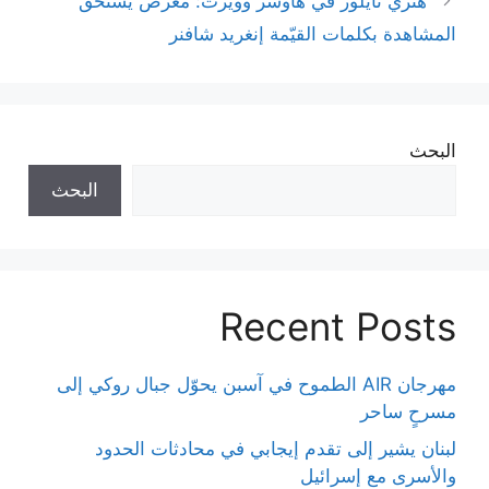
هنري تايلور في هاوسر وويرث: معرض يستحق
المشاهدة بكلمات القيّمة إنغريد شافنر
البحث
البحث
Recent Posts
مهرجان AIR الطموح في آسبن يحوّل جبال روكي إلى
مسرحٍ ساحر
لبنان يشير إلى تقدم إيجابي في محادثات الحدود
والأسرى مع إسرائيل