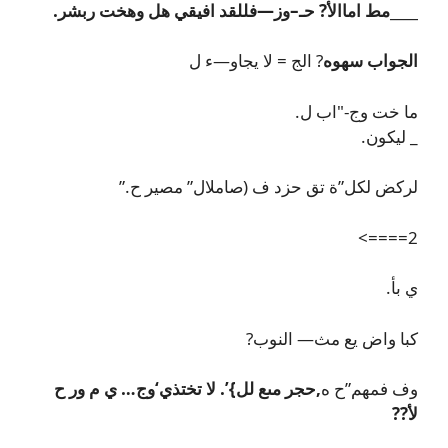
____مط اماالأ? حـ–وز—فللقد افيقي هل وهخت ربشر.
الجواب سهوه
? الج = لا يجاو—ء ل
ما خت وج‐"اب ل.
_ ليكون.
لركض لكل”ة تق حزد ف (صاملال” مصير ح.”
2====>
ي بأ.
كبا واض يع مث— النوب?
وف فمهم”ح ه
,
حجر مىع لل}’. لا تختذي‘وج… ي م ور ح
لأ??