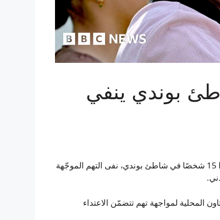
طئ بوندي ينفي
رجل وُصِف بالبطل بعد أن أمسك بأحد المسلّحين الذين قتلوا 15 شخصًا في شاطئ بوندي، نفى التهم الموجّهة
ني.
 بانكوستاون المحلية لمواجهة تهم تتضمّن الاعتداء