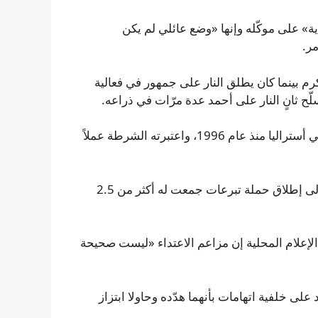
ة» على موكّله وإنها «وضع عائلي لم يكن
مر.
رم بينما كان يطلق النار على جمهور في فعالية
لّح ثانٍ النار على أحمد عدة مرّات في ذراعه.
وصُف الهجوم بأنه أكثر حوادث إطلاق النار الجماعي دموية في أستراليا منذ عام 1996، واعتبرته الشرطة عملاً
انتشرت لقطات فيديو لأفعال أحمد على نطاق دولي، وأدت إلى إطلاق حملة تبرعات جمعت له أكثر من 2.5
 الإعلام المحلية إن مزاعم الاعتداء «ليست صحيحة
ى خلفية اتهامات بأنهما هدّده وحاولا ابتزاز