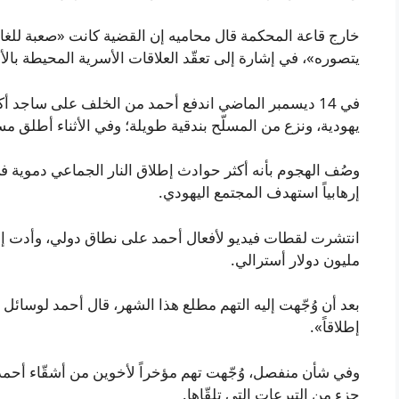
خارج قاعة المحكمة قال محاميه إن القضية كانت «صعبة للغاي
يتصوره»، في إشارة إلى تعقّد العلاقات الأسرية المحيطة بالأ
في 14 ديسمبر الماضي اندفع أحمد من الخلف على ساجد أك
يهودية، ونزع من المسلّح بندقية طويلة؛ وفي الأثناء أطلق مس
إرهابياً استهدف المجتمع اليهودي.
مليون دولار أسترالي.
بعد أن وُجّهت إليه التهم مطلع هذا الشهر، قال أحمد لوسائل
إطلاقاً».
وفي شأن منفصل، وُجّهت تهم مؤخراً لأخوين من أشقّاء أحمد عل
جزء من التبرعات التي تلقّاها.