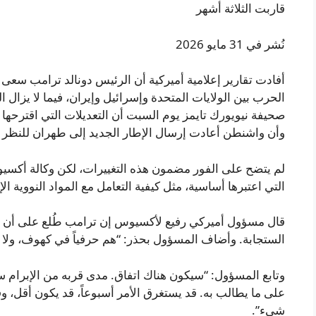
قاربت الثلاثة أشهر
نُشر في 31 مايو 2026
أفادت تقارير إعلامية أميركية أن الرئيس دونالد ترامب سعى 
الحرب بين الولايات المتحدة وإسرائيل وإيران، فيما لا يزال ال
صحيفة نيويورك تايمز يوم السبت أن التعديلات التي اقترح
وأن واشنطن أعادت إرسال الإطار الجديد إلى طهران للنظر ف
لم يتضح على الفور مضمون هذه التغييرات، لكن وكالة أكسي
التي اعتبرها أساسية، مثل كيفية التعامل مع المواد النووية الإي
قال مسؤول أميركي رفيع لأكسيوس إن ترامب طُلع على أن الر
الستجابة. وأضاف المسؤول بحذر: “هم حرفياً في كهوف، ولا ي
وتابع المسؤول: “سيكون هناك اتفاق. مدى قربه من الإبرام
على ما يطالب به. قد يستغرق الأمر أسبوعاً، قد يكون أقل، وق
شيء”.