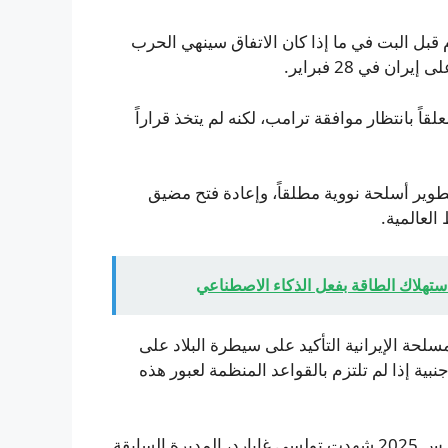
du المفاوضات لبضعة أيام قبل البت في ما إذا كان الاتفاق سينهي الحرب
 في 28 فبراير.
ً بانتظار موافقة ترامب، لكنه لم يتخذ قراراً
تطوير أسلحة نووية مطلقاً، وإعادة فتح مضيق
العالمية.
ستهلاك الطاقة بفعل الذكاء الاصطناعي
سلحة الإيرانية التأكيد على سيطرة البلاد على
ية إذا لم تلتزم بالقواعد المنظمة لعبور هذه
وتؤكد طهران مراراً أنها لا تنوي امتلاك أسلحة نووية. وفي مارس 2025 شهدت تولسي غابارد، المديرة السابقة