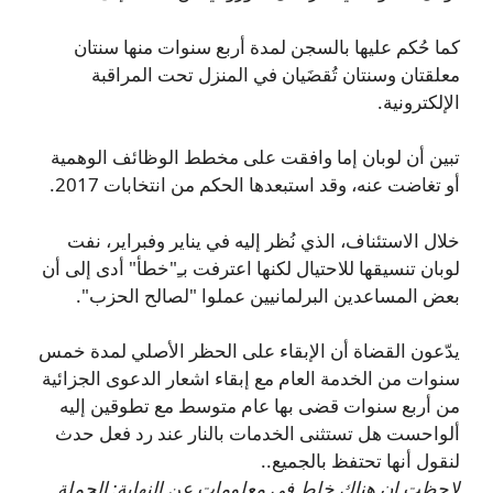
كما حُكم عليها بالسجن لمدة أربع سنوات منها سنتان
معلقتان وسنتان تُقضَيان في المنزل تحت المراقبة
الإلكترونية.
تبين أن لوبان إما وافقت على مخطط الوظائف الوهمية
أو تغاضت عنه، وقد استبعدها الحكم من انتخابات 2017.
خلال الاستئناف، الذي نُظر إليه في يناير وفبراير، نفت
لوبان تنسيقها للاحتيال لكنها اعترفت بـِ"خطأ" أدى إلى أن
بعض المساعدين البرلمانيين عملوا "لصالح الحزب".
يدّعون القضاة أن الإبقاء على الحظر الأصلي لمدة خمس
سنوات من الخدمة العام مع إبقاء اشعار الدعوى الجزائية
من أربع سنوات قضى بها عام متوسط مع تطوقين إليه
ألواحست هل تستثنى الخدمات بالنار عند رد فعل حدث
لنقول أنها تحتفظ بالجميع..
لاحظت ان هناك خلط في معلومات عن النهاية: الجملة