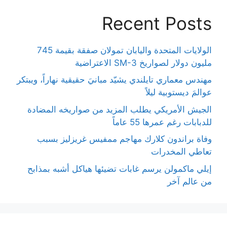
Recent Posts
الولايات المتحدة واليابان تمولان صفقة بقيمة 745
مليون دولار لصواريخ SM-3 الاعتراضية
مهندس معماري تايلندي يشيّد مبانيَ حقيقية نهاراً، ويبتكر
عوالمَ ديستوبية ليلاً
الجيش الأمريكي يطلب المزيد من صواريخه المضادة
للدبابات رغم عمرها 55 عاماً
وفاة براندون كلارك مهاجم ممفيس غريزليز بسبب
تعاطي المخدرات
إيلي ماكمولن يرسم غابات تضيئها هياكل أشبه بمذابح
من عالم آخر