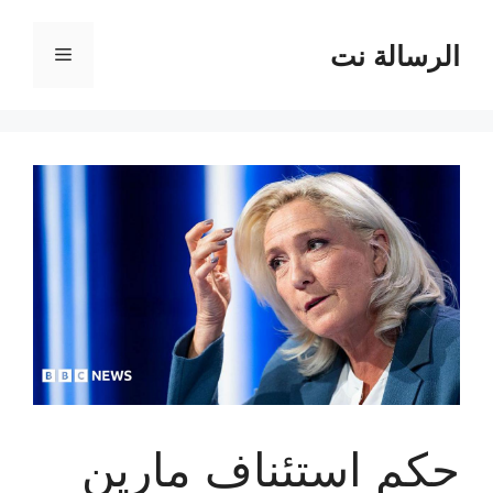
نتقل
لى
الرسالة نت
القائمة
لمحتوى
حكم استئناف مارين