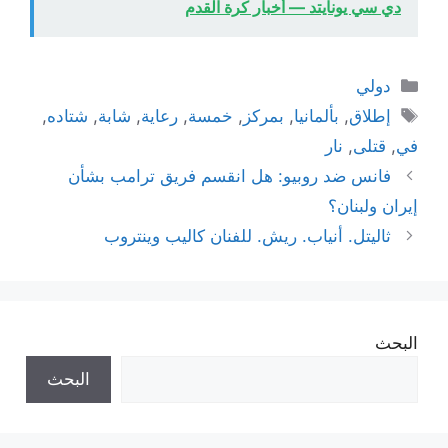
دي سي يونايتد — أخبار كرة القدم
التصنيفات
دولي
الوسوم
إطلاق
,
بألمانيا
,
بمركز
,
خمسة
,
رعاية
,
شابة
,
شتاده
,
في
,
قتلى
,
نار
فانس ضد روبيو: هل انقسم فريق ترامب بشأن
إيران ولبنان؟
ثاليتل. أنياب. ريش. للفنان كاليب وينتروب
البحث
البحث