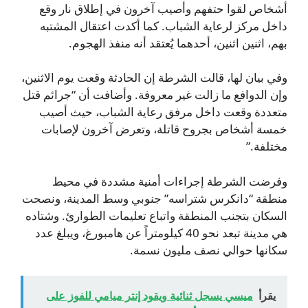
أشخاص لقوا حتفهم وأصيب آخرون في إطلاق نار وقع
داخل مركز لرعاية الشباب. كما أكدت اعتقال المشتبه
بهم، اثنين اثنين، أحدهما يُعتقد أنه منفذ الهجوم.
وفي بيان لها، قالت الشرطة إن الحادثة وقعت يوم الاثنين،
وإن الدوافع ما زالت غير معروفة. وأضافت أن “جرائم قتل
متعددة وقعت داخل مرفق رعاية الشباب، حيث أصيب
خمسة أشخاص بجروح قاتلة، وتعرض آخرون لإصابات
مختلفة.”
وفرضت الشرطة إجراءات أمنية مشددة في محيط
منطقة “دانكرس شتراسه” جنوبي وسط المدينة، ونصحت
السكان بتجنب المنطقة واتباع تعليمات الطوارئ. وشتاده
هي مدينة تبعد نحو 40 كيلومتراً عن هامبورغ، ويبلغ عدد
سكانها حوالي نصف مليون نسمة.
يقرأ
ميسي يسجل ثنائية ويقود إنتر ميامي للفوز على