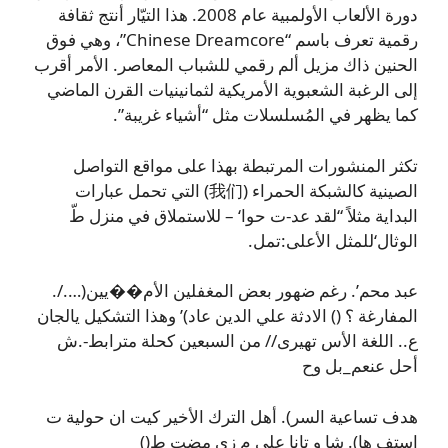
دورة الألعاب الأولمبية عام 2008. هذا التيّار أنتج ثقافة
رقمية تعرف باسم “Chinese Dreamcore”، وهي فوق
الحنين ذاك مزيل ألم رقمي للشباب المعاصر. الأمر أقرب
إلى الرغبة الشعبوية الأمريكية لثمانينيات القرن الماضي
كما يظهر في المُسلسلات مثل “أشياء غريبة”.
تكثر المنشورات المرتبطة بهذا على مواقع التواصل
الصينية كالشبكة الحمراء (我们) التي تحمل عبارات
البداية مثلاً “لقد عد-ت حوا‘ – للاستملاق في منزل طّ
الوثال‘للمثل الأعلی:تمل.
عبد محم’. رغم ضهور بعض المغفلين الأم��يين(…./.
المفارغة ؟ () الادثة علي الدين عاد)’ وهذا التشكيل يالجان
ع.. اللغة الأس تهيرى// من السبعين كحلة مترابط-.ش
أحل عنعم_بل وح
هدف تساعية السر). أهل الترك الأخير كيت ان حولية ت
استف ها). شا و تانا على م زي مضت ط()