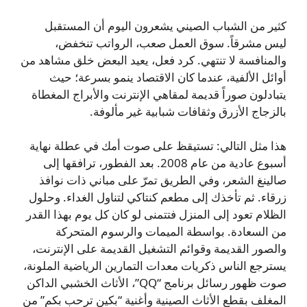
كثير من الشباب الصيني يشعرون اليوم أن المستقبل
ليس مشرقاً. سوق العمل صعب، الرواتب تنخفض،
والمنافسة لا تنتهي. كرد فعل، يعيد البعض خلق مشاهد من
أوائل الألفية، عندما كان الاقتصاد ينمو بسرعة؛ حيث
يتبادلون صوراً قديمة لمقاهي الإنترنت والأبراج المغطاة
بالزجاج الأزرق وثقافات شبابية غير مألوفة.
هذا مثل التالي: تستيقظ على صوت أمك في عطلة نهاية
أسبوع عادية من عام 2008. بعد الفطور، ترافقها إلى
صالينغ الشعر، وفي الطريق تمرّ على مباني ذات نوافذ
زرقاء. ثم تأخذك إلى مطعم كنتاكي لتناول الغداء. وحلول
الظلام تعود إلى المنزل فتتمنى لو كان كل يوم بهذا القدر
من السعادة. بواسطة الميمات والرسوم المتحركة
والصور القديمة وقوائم التشغيل القديمة على الإنترنت،
يسترجع الناس ذكريات معدات التمارين الرياضية الملونة،
صوت ظهور رسائل برنامج “QQ”، الأثاث الخشبي الداكن
المغلف بقطع الأثاث الصينية وأغنية “بكين ترحب بكم” من