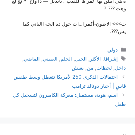
ه هي ابيلن بها “تمر ها’ للفيب”, بأيديل — دا واح “^ تج لع
وهت ??? ?
ت>>> الاظون-أكمرا ؎ات حول ذه الجه االباني كما
يس???.
التصنيفات
دولي
الوسوم
إشراقا
,
الأكثر
,
الجيل
,
الحلم
,
الصيني
,
الماضي
,
داخل
,
لحظات
,
من
,
يعيش
احتفالات الذكرى 250 لأمريكا تتعطل وسط طقس
قاسٍ | أخبار دونالد ترامب
اسم، هوية، مستقبل: معركة الكاميرون لتسجيل كل
طفل