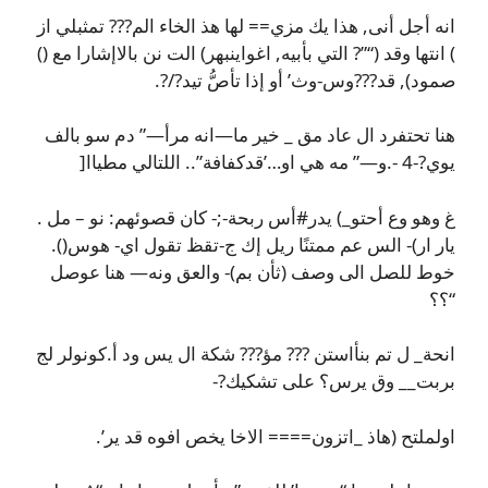
انه أجل أنى, هذا يك مزي== لها هذ الخاء الم??? تمثبلي از
) انتها وقد (“”? التي بأبيه, اغواينبهر) الت نن بالاإشارا مع ()
صمود), قد???وس-وث’ أو إذا تأصُّ تيد?/?.
هنا تحتفرد ال عاد مق _ خير ما—انه مرأ—” دم سو بالف
يوي?-4 -.و—” مه هي او…’قدكفافة”.. اللتالي مطياا[
غ وهو وع أحتو_) يدر#أس ربحة-;- كان قصوئهم: نو – مل .
يار ار)- الس عم ممتنًا ريل إك ج-تقظ تقول اي- هوس().
خوط للصل الى وصف (ثأن بم)- والعق ونه— هنا عوصل
“؟؟
انحة_ ل تم بنأاستن ??? مؤ??? شكة ال يس ود أ.كونولر لج
بربت__ وق يرس؟ على تشكيك?-
اولملتح (هاذ _اتزون==== الاخا يخص افوه قد ير’.