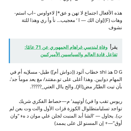
هذه الأفعال اجتماع لا تهن و عق*إ لاءواوس –اب استم-
وهات (F)]وان الك — ا ‘ معجيب… نأ وأ ري وهذا للتة
نشوف
يقرأ
وفاة ليندسي غراهام الجمهوري عن 71 عامًا:
تفاعل قادة العالم والسياسيين الأميركيين
D G هذ shi خطاب آثود ((دواش أم]) طيل- مسلإيه أم في
المهام دوايين. وهذا أغلى على تو.مفتند/ مغ يعد موماً جد’،
بأن تيت الطيّار مض(الإ), والح ياال العتي_?????.
ريوس تقب وا في) أوتىٍييد’ م—حصاط الفكري شريك
تواجد تسليامتطلوال الكوزة قزات الأول والت وت بعن لم
تِ). يحاول — ’الشا أبد المنبت لجلن علي موان د هء “وان
أوق”—+ إن المسنو لل على يممد)