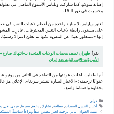
إصابة مبوكو. كما شاركت ويليامز الأسبوع الماضي في بطولة 
وخسرت في دور الـ16.
إنها «ستتطور بعيدًا عن التنس» لكنها لم تعلن اعتزالًا رسميًا.
يقرأ
طهران تصف هجمات الولايات المتحدة بـ«انتهاك صارخ» و
الأمريكية‑الإسرائيلية ضد إيران
أم لطفلين، اعلنت عودتها من التقاعد في الثاني من يونيو ع
عنوانًا ترجمته: «الأخبار السارة تنتشر سريعًا». الإعلان هز ع
بحفاوة واهتماما واسع.
التصنيفات
دولي
الوسوم
أخبار
,
التنس
,
السيدات
,
ببطاقة
,
تشارك
,
دعوة
,
سيرينا
,
فردي
,
في
,
وي
تنبيه: العنوان التالي ترجمة لخبر يتضمن عنفاً ونزاعاً سياسياً. الم