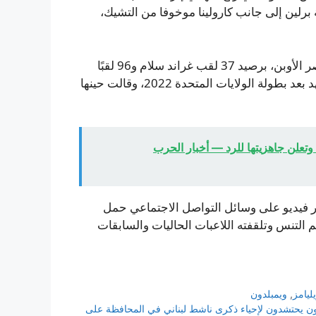
برلين إلى جانب كارولينا موخوفا من التشيك،
تُعتبر ويليامز بلا منازع واحدة من أعظم لاعبات التنس في عصر الأوبن، برصيد 37 لقب غراند سلام و96 لقبًا
على مستوى رابطة لاعبات التنس المحترفات. غادرت المشهد بعد بطولة الولايات المتحدة 2022، وقالت حينها
تعلن جاهزيتها للرد — أخبار الحرب
بر فيديو على وسائل التواصل الاجتماعي حمل
الم التنس وتلقفته اللاعبات الحاليات والسابقات
ليامز
,
ويمبلدون
شيّعون يحتشدون لإحياء ذكرى ناشط لبناني في المحافظة على