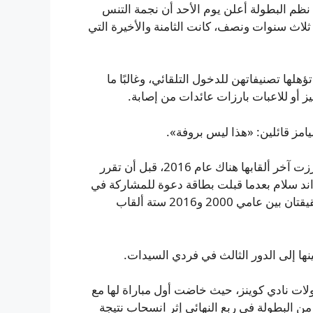
 نظم البطولة أعلن يوم الأحد أن نجمة التنس
 ثلاث سنوات ونصف، كانت الثامنة والأخيرة التي
لها تصنيفاتهن للدخول التلقائي، وغالبًا ما
أو للاعبات بارزات عائدات من إصابة.
مز قائلين: «هذا ليس بروفة».
ويليامز هي بطلة ويمبلدون لفردي السيدات سبع مرات، وأحرزت آخر ألقابها هناك عام 2016، قبل أن تقرر
 إلى بطولات الغراند سلام بعدما قبلت بطاقة دعوة للمشاركة في
زوجي السيدات إلى جانب شقيقتها فينوس؛ فقد حققت الشقيقتان بين عامي 2000 و2016 ستة ألقاب
 المنافسة في بطولات نادي كوينز، حيث خاضت أول مباراة لها مع
 يونيو؛ وقد خرج الثنائي من البطولة في ربع النهائي إثر انسحاب نتيجة