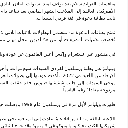
منافسات الغراند سلام بعد توقف امتد لسنوات. اعلان النادي
الأميركية، العائدة إلى الملاعب الشهر الماضي بعد تقاعد دام
نالت بطاقة دعوة في فئة فردي السيدات.
تمنح بطاقات الدعوة من منظمي البطولات للاعبات اللاتي لا تؤه
تُخصص للاعبات المضيفات أو لمن هنّ لديهن سجل مهني مميز 
في منشور عبر إنستغرام وإكس أعلن القائمون عن عودة ويليا
الابتعاد عن اللعبة في 2022. تأكدت عودتها
مزدوجة معادلةً رقماً قياسياً.
ظهرت ويليامز لأول مرة في ويمبلدون عام 1998 ووصلت حينها إلى الدور الثالث في فردي السيدات.
اللاعبة البالغة من العمر 44 عامًا عادت إلى
شريكتها الكندية فيكتوريا مبوكو في 9