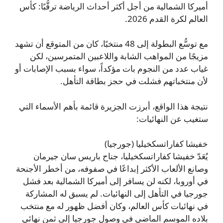
أميركا الشمالية من أجل أكثر أحداث الرياضة ترقُّبًا: كأس
العالم لكرة القدم 2026.
مع توسُّع البطولة إلى 48 منتخبًا، كان من المتوقع أن تشهد
مزيجًا من المواهب الشابة واللاعبين المتمرسين، لكن
غياب عدد من النجوم بات مؤكداً، سواء بسبب الإصابات أو
لأن منتخباتهم فشلت في حجز بطاقة التأهل.
نتيجة هذا الواقع، أبرزت الجزيرة قائمة بأهم الأسماء التي
ستغيب عن النهائيات:
خفيشا كفاراتسكخيليا (جورجيا)
يُعَدّ خفيشا كفاراتسكخيليا، جناح باريس سان جيرمان
وصانع الألعاب الأكثر إبداعًا في صفوفه، من أخطر الأجنحة
في أوروبا، لكنه لن يسافر إلى أميركا الشمالية بعد فشل
جورجيا في التأهل إلى النهائيات. لم يسبق له المشاركة
في نهائيات كأس العالم، وكان أفضل ظهور له مع منتخب
بلاده الموسم الماضي في وصول جورجيا إلى ثمن نهائي