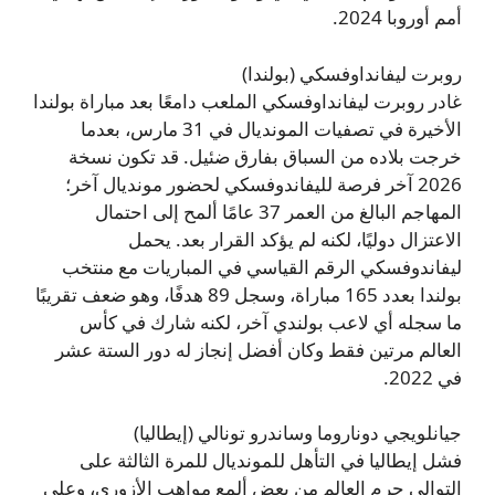
أمم أوروبا 2024.
روبرت ليفانداوفسكي (بولندا)
غادر روبرت ليفانداوفسكي الملعب دامعًا بعد مباراة بولندا
الأخيرة في تصفيات المونديال في 31 مارس، بعدما
خرجت بلاده من السباق بفارق ضئيل. قد تكون نسخة
2026 آخر فرصة لليفاندوفسكي لحضور مونديال آخر؛
المهاجم البالغ من العمر 37 عامًا ألمح إلى احتمال
الاعتزال دوليًا، لكنه لم يؤكد القرار بعد. يحمل
ليفاندوفسكي الرقم القياسي في المباريات مع منتخب
بولندا بعدد 165 مباراة، وسجل 89 هدفًا، وهو ضعف تقريبًا
ما سجله أي لاعب بولندي آخر، لكنه شارك في كأس
العالم مرتين فقط وكان أفضل إنجاز له دور الستة عشر
في 2022.
جيانلويجي دوناروما وساندرو تونالي (إيطاليا)
فشل إيطاليا في التأهل للمونديال للمرة الثالثة على
التوالي حرم العالم من بعض ألمع مواهب الأزوري، وعلى