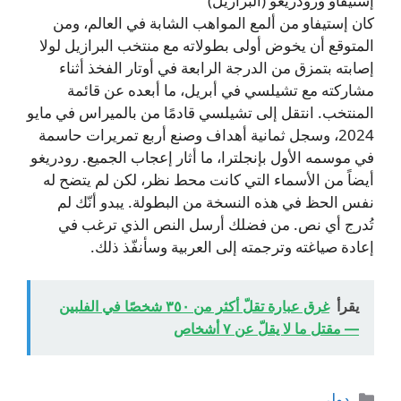
إستيفاو ورودريغو (البرازيل)
كان إستيفاو من ألمع المواهب الشابة في العالم، ومن
المتوقع أن يخوض أولى بطولاته مع منتخب البرازيل لولا
إصابته بتمزق من الدرجة الرابعة في أوتار الفخذ أثناء
مشاركته مع تشيلسي في أبريل، ما أبعده عن قائمة
المنتخب. انتقل إلى تشيلسي قادمًا من بالميراس في مايو
2024، وسجل ثمانية أهداف وصنع أربع تمريرات حاسمة
في موسمه الأول بإنجلترا، ما أثار إعجاب الجميع. رودريغو
أيضاً من الأسماء التي كانت محط نظر، لكن لم يتضح له
نفس الحظ في هذه النسخة من البطولة. يبدو أنّك لم
تُدرج أي نص. من فضلك أرسل النص الذي ترغب في
إعادة صياغته وترجمته إلى العربية وسأنفّذ ذلك.
يقرأ
غرق عبارة تقلّ أكثر من ٣٥٠ شخصًا في الفلبين
— مقتل ما لا يقلّ عن ٧ أشخاص
التصنيفات
دولي