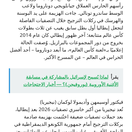
رأسهم الحارس العملاق جيانلويجي دوناروما ولاعب
الوسط ساندرو تونالي. جاءت الهزيمة على يد البوسنة
والهرسك في ركلات الترجيح خلال التصفيات الفاصلة
لتجعل إيطاليا أول بطل سابق يغيب عن ثلاث بطولات
كأس عالم متتابعة؛ آخر ظهور إيطالي كان عام 2014
بخروج من دور المجموعات بالبرازيل. وُصفت الحالة
إعلاميًا بـ«لعنة كأس العالم»، ما أبعد دوناروما – أحد أفضل
الحراس في العالم – عن المسرح الأكبر.
يقرأ
لماذا يُسمح لإسرائيل بالمشاركة في مسابقة
الأغنية الأوروبية (يوروفيجن)؟ — أخبار الاحتجاجات
فيكتور أوسيمهن وأديمولا لوكمان (نيجيريا)
تُعد نيجيريا من أكبر خاسري تصفيات 2026 بعد إيطاليا،
بعد حملات تصفيات ضعيفة اختُتمت بهزيمة صادمة
بركلات الترجيح أمام جمهورية الكونغو الديمقراطية في
الملحق الأفريقي. غياب السوبر إيجلز عن النهائيات يعني