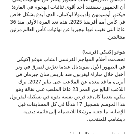
أن الجمهور سيفتقد أحد أقوى ثنائيات الهجوم في القارة؛
فيكتور أوسيمهن وأديمولا لوكمان، الذي أبدع بشكل خاص
في كأس أمم أفريقيا 2025. هذه تعد المرة الأولى منذ 36
عامًا التي تغيب فيها نيجيريا عن نهائيات كأس العالم مرتين
متتاليتين.
هوغو إكتيكي (فرنسا)
تحطمت أحلام المهاجم الفرنسي الشاب هوغو إكتيكي
في الظهور الأول بمونديال عندما تعرّض لتمزق في وتر
أخيل خلال مباراة ليفربول ضد باريس سان جيرمان في
أبريل، ما قد يبعده عن الملاعب حتى يناير 2027. ترك
اللاعب البالغ من العمر 23 عامًا الملعب على نقالة وهو
يبكي، بعدما كان قد فرض نفسه بقوة في تشكيلة ليفربول
هذا الموسم بتسجيل 17 هدفًا في كل المسابقات قبل
الإصابة، ما جعله مرشحًا للانضمام إلى قائمة ديدييه
ديشامب للمنتخب.