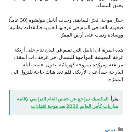
يخنق المساء.
خلال موجة الحرّ السابقة، وجدت أنابيل هولشوه (30 عاماً)
صعوبة بالغة في النوم في غرفتها العلوية فالتقطت بطانية
ووسادة ونمت على أرض الممرّ.
هذه المرة، ان انابيل التي تقيم في لندن تنام على أريكة
غرفة المعيشة المواجهة للشمال، في غرفة ذات أسقف
مرتفعة ومزوّدة بمروحة كهربائية. تقول: «نمت ليلة
البارحة جيداً على الأريكة، فلم تعد هناك حاجة للنزول الى
الممرّ».
يقرأ
المكسيك تتراجع عن خفض العام الدراسي لإقامة
مباريات كأس العالم 2026 بعد موجة انتقادات
التصنيفات
دولي