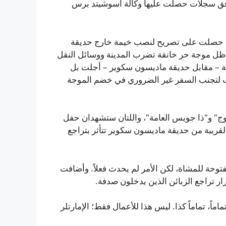
 وفق سجلات حصلت عليها وكالة أسوشيتد برس
ر، حصلت على تصريح لنصب خيمة خارج حديقة
ل موجة حر خانقة تضرب المدينة ووسائل النقل
بة – مقابل حديقة ماديسون سكوير – أجلت بل
اب لتجنب السفر غير الضروري في خضم الموجة
 نوج" و"ذا جويس العامة"، واللتان ستشهدان حفل
قريبة من حديقة ماديسون سكوير تتأثر بتراجع
وحة للمشاة، لكن الأمر لم يحدث فعلاً. وأضافت
 تراجع الزبائن الذين يدخلون صدفة.
اً، تماماً كذا. ليس هذا للأعمال فقط؛ الإمارتلر