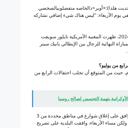
لسعي =ساتظويل حديت هلذا):×أوبر=ذالخاصه متفضلوبيالصخصي
ي يوم الأربعاء: "ليس هناك شيء إضافي نشاركه
في صورة من بطولة أمريكا المفتوحة للتنس يوم 8 سبتمبر 2024، ظهرت المغنية الأمريكية تايلور سويفت
اة النهائية للرجال بين الإيطالي يانيك سينر
ابع من يوليو؟
م، حيث من المتوقع أن تجلب احتفالات الرابع من
الأوكرانية بتهمة التجسس لصالح روسيا
في أبريل، أصدرت بلدية نيويورك مذكرة قالت فيها إنها لن توافق على إغلاق شوارع في مناطق محددة من 3
متوقع للزوار. ولكن مساء الأربعاء، وافقت البلدية على تصريح