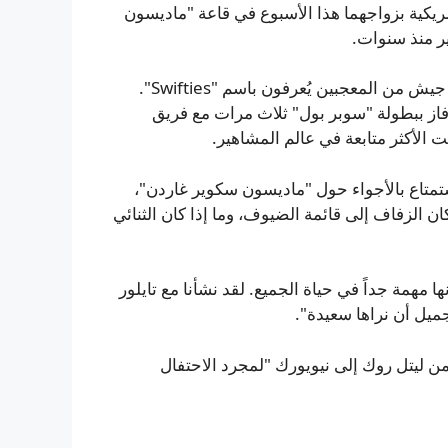
مريكية بزواجهما هذا الأسبوع في قاعة "ماديسون
ر منذ سنوات.
سويفت هي واحدة من أكثر الفنانين شهرة في العالم، ولديها جيش من المعجبين يُعرفون باسم "Swifties".
فاز ببطولة "سوبر بول" ثلاث مرات مع فريق
تمتاع بالأجواء حول "ماديسون سكوير غاردن"،
 الزفاف إلى قائمة الضيوف، وما إذا كان الثنائي
 مهمة جداً في حياة الجميع. لقد نشأنا مع تايلور
جميل أن نراها سعيدة".
من ليتل روك إلى نيويورك "لمجرد الاحتفال