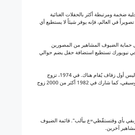
لية ضخمة ومرتبطة أكثر بالحفلات الغنائية
تصويراً في العالم، فإنه يوفر شيئاً لا يستطيع أي
سهل حماية الضيوف المشاهير من المصورين
ة في نيويورك تستطيع استضافة حفل يضم حوالي
وعلى الرغم من سمعتها كمنشأة رياضية وترفيهية، إلا أن هذا ليس أول زفاف يُقام هناك. في 1974، تزوج
الموسيقي سلي ستون من الممثلة كاتي سيلفا خلال حفل موسيقي، كما شارك في 1982 أكثر من 2000 زوج
بفي بأي وقتستقّظي=ع بيألب". قائمة الضيوف
شاهير آخرين.