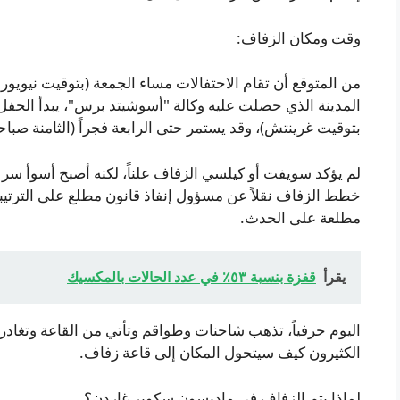
وقت ومكان الزفاف:
من المتوقع أن تقام الاحتفالات مساء الجمعة (بتوقيت نيويو
المدينة الذي حصلت عليه وكالة "أسوشيتد برس"، يبدأ الحفل 
بتوقيت غرينتش)، وقد يستمر حتى الرابعة فجراً (الثامنة صبا
لم يؤكد سويفت أو كيلسي الزفاف علناً، لكنه أصبح أسوأ 
خطط الزفاف نقلاً عن مسؤول إنفاذ قانون مطلع على الترتيبات
مطلعة على الحدث.
يقرأ
قفزة بنسبة ٥٣٪ في عدد الحالات بالمكسيك
اليوم حرفياً، تذهب شاحنات وطواقم وتأتي من القاعة وتغادرها
الكثيرون كيف سيتحول المكان إلى قاعة زفاف.
لماذا يتم الزفاف في ماديسون سكوير غاردن؟