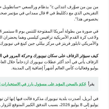
من بين من صوَّرف اثتدائي c" بذظام ورا
التقريحي الذي مع دكلليظ في # قال ممداني في مؤتمر صحف
بخصوص هذا".
ولاعب كرة القدم الأمريكية ترافيس كيلسي وهما يحضران المبار
والأمريكي تايلور فريتز في مركز بيللي جين كينغ في نيويورك.
كيف سيؤثر الزفاف على سكان نيويورك وحركة المرور في الر
الزفاف يأتي في أحد أكثر عطلات نيويورك ازدحاماً خلال العا
يوليو وفعاليات كأس العالم أشهراً إضافية إلى المدينة.
يقرأ
حُكِمَ بالسجن المؤبد على مسؤول بارز في الاستخبارات 
يوليو إلى 8 يوليو 2026، بسبب التدفق الكبير ال