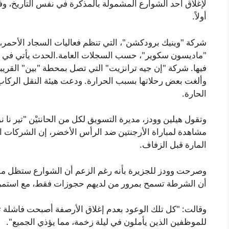
لإغلاق أحد الشوارع المشمولة بالمذكرة في نفس التاريخ،
أولاً.
شركة "وينيك برودكشن"، التي تنظم فعاليات السجاد الأحم
"ماديسون سكوير"، حسب السجلات العامة.الحدث يأتي في ظ
فيها. شركة "إن جيه ترانزيت" التي تصل بمحطة "بين" القري
وألغت بعض رحلاتها بسبب الحرارة. ودعت هيئة النقل الرك
الحارة.
وتقول هيلين وودز، مديرة التسويق لكل من الحانتيْن "تير نا
مشاهدة لمباراة الأرجنتين ضد الرأس الأخضر، إن الشركات ال
المارة قبل الزفاف.
وصرحت وودز للجزيرة بأنه رغم الزعم أن الشوارع ستظل مفت
أن الشرطة تسمح بمرور من لديهم حجوزات فقط، مع استمرار
وقالت: "كل تلك الوعود بعدم إغلاق الأرصفة أصبحت فاشلة تمام
للموظفين الذين يأملون في ليلة زخمة، مما يؤذي الجميع".