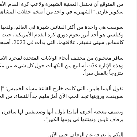
من المتوقع أن تحتفل المغنية الشهيرة ولاعب كرة القدم الأ
سكوير غاردن" الشهيرة، في واحد من أضخم حفلات المشاهي
وكيلسي هو أحد أبرز نجوم دوري كرة القدم الأمريكية، حيث 
كانساس سيتي تشيفز. علاقتهما، التي بدأت في 2023، أصبحت الأكثر متابعة في عالم المشاهير.
سافر معجبون من مختلف أنحاء الولايات المتحدة لمجرد الاس
وهذه الإثارة غذّت أسابيع من التكهنات حول كل شيء، من مكان
متزوجاً بالفعل سراً.
تقول أليسا هاينن، التي كانت خارج القاعة مساء الخميس: "إنها
سويفت، ورؤيتها تجد الحب الآن أمرٌ ملهم جداً للنساء. من ال
وتضيف معجبة أخرى، أماندا باول، أنها وصديقتين لها سافرن 
بزفاف تايلور وتهنئتها في يومها الكبير".
إليكم ما نعرفه عن الزفاف حتى الآن.